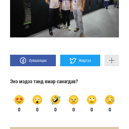
Хуваалцах
Жиргэх
Энэ мэдээ танд ямар санагдав?
0
0
0
0
0
0