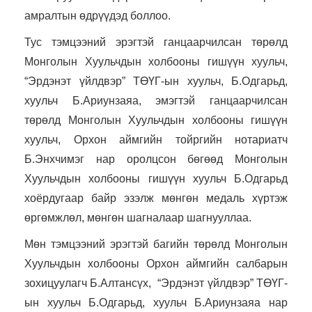
амралтын өдрүүдэд боллоо.
Тус тэмцээний эрэгтэй ганцаарчилсан төрөлд
Монголын Хуульчдын холбооны гишүүн хуульч,
“Эрдэнэт үйлдвэр” ТӨҮГ-ын хуульч, Б.Одгарьд,
хуульч Б.Ариунзаяа, эмэгтэй ганцаарчилсан
төрөлд Монголын Хуульчдын холбооны гишүүн
хуульч, Орхон аймгийн тойргийн нотариатч
Б.Энхчимэг нар оролцсон бөгөөд Монголын
Хуульчдын холбооны гишүүн хуульч Б.Одгарьд
хоёрдугаар байр эзэлж мөнгөн медаль хүртэж
өргөмжлөл, мөнгөн шагналаар шагнууллаа.
Мөн тэмцээний эрэгтэй багийн төрөлд Монголын
Хуульчдын холбооны Орхон аймгийн салбарын
зохицуулагч Б.Алтансүх, “Эрдэнэт үйлдвэр” ТӨҮГ-
ын хуульч Б.Одгарьд, хуульч Б.Ариунзаяа нар