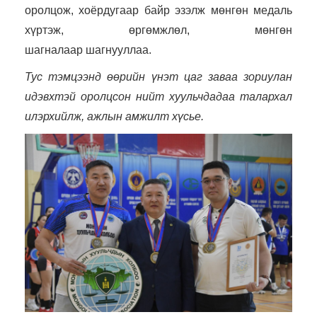
оролцож, хоёрдугаар байр эзэлж мөнгөн медаль
хүртэж, өргөмжлөл, мөнгөн
шагналаар шагнууллаа.
Тус тэмцээнд өөрийн үнэт цаг заваа зориулан
идэвхтэй оролцсон нийт хуульчдадаа талархал
илэрхийлж, ажлын амжилт хүсье.