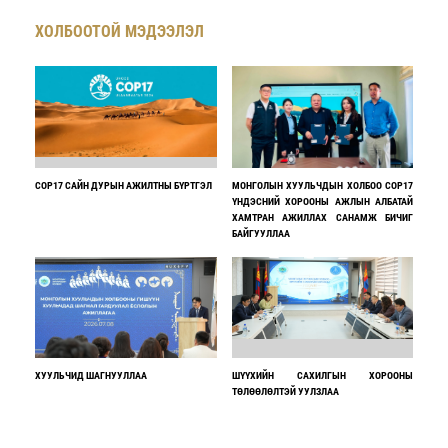
ХОЛБООТОЙ МЭДЭЭЛЭЛ
COP17 САЙН ДУРЫН АЖИЛТНЫ БҮРТГЭЛ
МОНГОЛЫН ХУУЛЬЧДЫН ХОЛБОО COP17
ҮНДЭСНИЙ ХОРООНЫ АЖЛЫН АЛБАТАЙ
ХАМТРАН АЖИЛЛАХ САНАМЖ БИЧИГ
БАЙГУУЛЛАА
ХУУЛЬЧИД ШАГНУУЛЛАА
ШҮҮХИЙН САХИЛГЫН ХОРООНЫ
ТӨЛӨӨЛӨЛТЭЙ УУЛЗЛАА