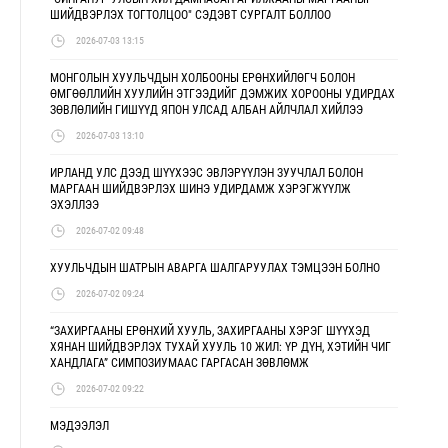
ШИЙДВЭРЛЭХ ТОГТОЛЦОО" СЭДЭВТ СУРГАЛТ БОЛЛОО
2026-07-03 13:15
МОНГОЛЫН ХУУЛЬЧДЫН ХОЛБООНЫ ЕРӨНХИЙЛӨГЧ БОЛОН
ӨМГӨӨЛЛИЙН ХУУЛИЙН ЭТГЭЭДИЙГ ДЭМЖИХ ХОРООНЫ УДИРДАХ
ЗӨВЛӨЛИЙН ГИШҮҮД ЯПОН УЛСАД АЛБАН АЙЛЧЛАЛ ХИЙЛЭЭ
2026-07-03 13:10
ИРЛАНД УЛС ДЭЭД ШҮҮХЭЭС ЭВЛЭРҮҮЛЭН ЗУУЧЛАЛ БОЛОН
МАРГААН ШИЙДВЭРЛЭХ ШИНЭ УДИРДАМЖ ХЭРЭГЖҮҮЛЖ
ЭХЭЛЛЭЭ
2026-07-02 09:48
ХУУЛЬЧДЫН ШАТРЫН АВАРГА ШАЛГАРУУЛАХ ТЭМЦЭЭН БОЛНО
2026-07-02 09:24
“ЗАХИРГААНЫ ЕРӨНХИЙ ХУУЛЬ, ЗАХИРГААНЫ ХЭРЭГ ШҮҮХЭД
ХЯНАН ШИЙДВЭРЛЭХ ТУХАЙ ХУУЛЬ 10 ЖИЛ: ҮР ДҮН, ХЭТИЙН ЧИГ
ХАНДЛАГА” СИМПОЗИУМААС ГАРГАСАН ЗӨВЛӨМЖ
2026-07-02 09:22
МЭДЭЭЛЭЛ