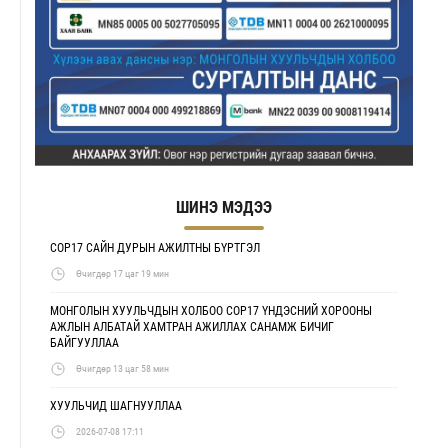
ШИНЭ МЭДЭЭ
COP17 САЙН ДУРЫН АЖИЛТНЫ БҮРТГЭЛ
Өчигдөр 17 цаг 19 мин
МОНГОЛЫН ХУУЛЬЧДЫН ХОЛБОО COP17 ҮНДЭСНИЙ ХОРООНЫ
АЖЛЫН АЛБАТАЙ ХАМТРАН АЖИЛЛАХ САНАМЖ БИЧИГ
БАЙГУУЛЛАА
Өчигдөр 13 цаг 58 мин
ХУУЛЬЧИД ШАГНУУЛЛАА
2026-07-08 17:11