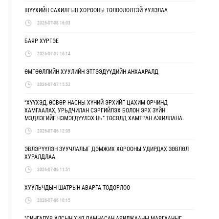
ШҮҮХИЙН САХИЛГЫН ХОРООНЫ ТӨЛӨӨЛӨЛТЭЙ УУЛЗЛАА
2026-07-08 16:03
БАЯР ХҮРГЭЕ
2026-07-07 16:14
ӨМГӨӨЛЛИЙН ХУУЛИЙН ЭТГЭЭДҮҮДИЙН АНХААРАЛД
2026-07-07 15:52
“ХҮҮХЭД, ӨСВӨР НАСНЫ ХҮНИЙ ЭРХИЙГ ЦАХИМ ОРЧИНД
ХАМГААЛАХ, УРЬДЧИЛАН СЭРГИЙЛЭХ БОЛОН ЭРХ ЗҮЙН
МЭДЛЭГИЙГ НЭМЭГДҮҮЛЭХ НЬ” ТӨСӨЛД ХАМТРАН АЖИЛЛАНА
2026-07-06 12:05
ЭВЛЭРҮҮЛЭН ЗУУЧЛАЛЫГ ДЭМЖИХ ХОРООНЫ УДИРДАХ ЗӨВЛӨЛ
ХУРАЛДЛАА
2026-07-06 11:51
ХУУЛЬЧДЫН ШАТРЫН АВАРГА ТОДОРЛОО
2026-07-06 10:15
"СИНГАПУР УЛСЫН ХИЛ ДАМНАСАН АРИЛЖААНЫ МАРГААНЫГ