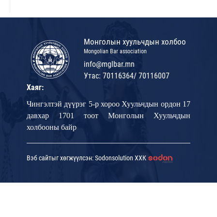
Монголын хуульчдын холбоо
Mongolian Bar association
info@mglbar.mn
Утас: 70116364/ 70116007
Хаяг:
Чингэлтэй дүүрэг 5-р хороо Хуульчдын ордон 17
давхар 1701 тоот Монголын Хуульчдын
холбооны байр
Вэб сайтыг хөгжүүлсэн: Sodonsolution ХХК