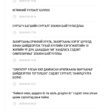
2026-07-07 10:54
ӨГЛӨӨНИЙ УУЛЗАЛТ БОЛЛОО
2026-07-02 09:18
СУРГАГЧ БАГШИЙН СУРГАЛТ ЗОХИОН БАЙГУУЛАГДЛАА
2026-06-26 17:50
ЗАХИРГААНЫ ЕРӨНХИЙ ХУУЛЬ, ЗАХИРГААНЫ ХЭРЭГ ШҮҮХЭД
ХЯНАН ШИЙДВЭРЛЭХ ТУХАЙ ХУУЛИЙН ХЭРЭГЖИЛТИЙН 10
ЖИЛИЙН ҮР ДҮН, ЦААШДЫН ЧИГ ХАНДЛАГА СЭДЭВТ
СИМПОЗИУМЫГ ЗОХИОН БАЙГУУЛЛАА
2026-06-26 12:54
"СИНГАПУР УЛСЫН ХИЛ ДАМНАСАН АРИЛЖААНЫ МАРГААНЫГ
ШИЙДВЭРЛЭХ ТОГТОЛЦОО" СЭДЭВТ СУРГАЛТ, ТАНИЛЦУУЛГА
БОЛНО
2026-06-26 10:27
“Хиймэл оюун, шударга ёс ба хууль дээдлэх ёс” сэдэвт олон улсын
цахим сургалтад урьж байна
2026-06-26 09:24