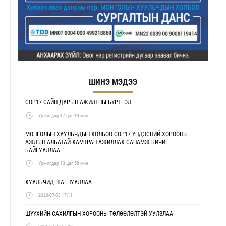
ШИНЭ МЭДЭЭ
COP17 САЙН ДУРЫН АЖИЛТНЫ БҮРТГЭЛ
Уржигдар 17 цаг 19 мин
МОНГОЛЫН ХУУЛЬЧДЫН ХОЛБОО COP17 ҮНДЭСНИЙ ХОРООНЫ
АЖЛЫН АЛБАТАЙ ХАМТРАН АЖИЛЛАХ САНАМЖ БИЧИГ
БАЙГУУЛЛАА
Уржигдар 13 цаг 58 мин
ХУУЛЬЧИД ШАГНУУЛЛАА
2026-07-08 17:11
ШҮҮХИЙН САХИЛГЫН ХОРООНЫ ТӨЛӨӨЛӨЛТЭЙ УУЛЗЛАА