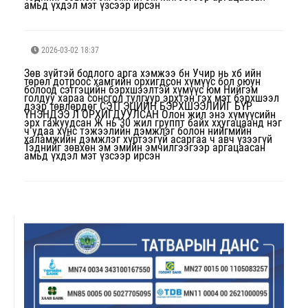
амьд үхдэл мэт үзсээр ирсэн
2026-03-02 18:37
Зөв зүйтэй бодлого арга хэмжээ бн Учир нь хб ийн
төрөл дотроос хамгийн орхигдсон хүмүүс бол оюун
болоод сэтгэцийн бэрхшээлтэй хүмүүс юм Нийгэм
голдуу хараа сонсгол тулгуур эрхтэн гэх мэт бэрхшээл
дээр төвлөрдөг СЭТГЭЦИЙН БЭРХШЭЭЛИЙГ БҮР
ҮНЭНДЭЭ Л ОРХИГДУУЛСАН Олон жил энэ хүмүүсийн
эрх гажуудсан Ж нь 30 жил группт байх ххугацаанд нэг
ч удаа хүнс тэжээлийн дэмжлэг болон нийгмийн
халамжийн дэмжлэг хүртээгүй асаргаа ч авч үзээгүй
Тэднийг зөвхөн эм эмийн эмчилгээгээр аргацаасан
амьд үхдэл мэт үзсээр ирсэн