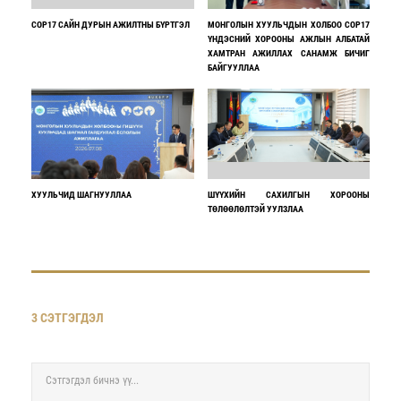
COP17 САЙН ДУРЫН АЖИЛТНЫ БҮРТГЭЛ
МОНГОЛЫН ХУУЛЬЧДЫН ХОЛБОО COP17
ҮНДЭСНИЙ ХОРООНЫ АЖЛЫН АЛБАТАЙ
ХАМТРАН АЖИЛЛАХ САНАМЖ БИЧИГ
БАЙГУУЛЛАА
ХУУЛЬЧИД ШАГНУУЛЛАА
ШҮҮХИЙН САХИЛГЫН ХОРООНЫ
ТӨЛӨӨЛӨЛТЭЙ УУЛЗЛАА
3 СЭТГЭГДЭЛ