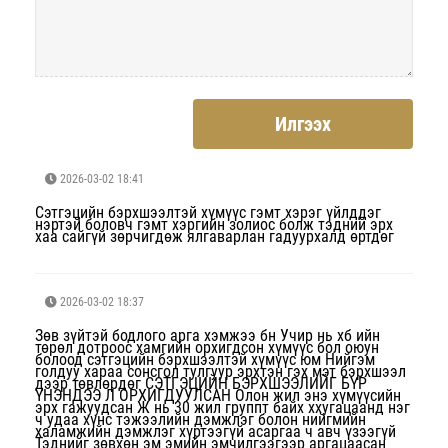
Илгээх
2026-03-02 18:41
Сэтгэцийн бэрхшээлтэй хүмүүс гэмт хэрэг үйлддэг
нэртэй боловч гэмт хэргийн золиос болж тэдний эрх
хаа сайгүй зөрчигдөж ялгаварлан гадуурхалд өртдөг
2026-03-02 18:37
Зөв зүйтэй бодлого арга хэмжээ бн Учир нь хб ийн
төрөл дотроос хамгийн орхигдсон хүмүүс бол оюун
болоод сэтгэцийн бэрхшээлтэй хүмүүс юм Нийгэм
голдуу хараа сонсгол тулгуур эрхтэн гэх мэт бэрхшээл
дээр төвлөрдөг СЭТГЭЦИЙН БЭРХШЭЭЛИЙГ БҮР
ҮНЭНДЭЭ Л ОРХИГДУУЛСАН Олон жил энэ хүмүүсийн
эрх гажуудсан Ж нь 30 жил группт байх ххугацаанд нэг
ч удаа хүнс тэжээлийн дэмжлэг болон нийгмийн
халамжийн дэмжлэг хүртээгүй асаргаа ч авч үзээгүй
Тэднийг зөвхөн эм эмийн эмчилгээгээр аргацаасан