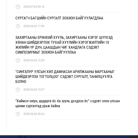
2026-07-02 09:18
СУРГАГЧ БАГШИЙН СУРГАЛТ ЗОХИОН БАЙГУУЛАГДЛАА
2026-06-26 17:50
ЗАХИРГААНЫ ЕРӨНХИЙ ХУУЛЬ, ЗАХИРГААНЫ ХЭРЭГ ШҮҮХЭД
ХЯНАН ШИЙДВЭРЛЭХ ТУХАЙ ХУУЛИЙН ХЭРЭГЖИЛТИЙН 10
ЖИЛИЙН ҮР ДҮН, ЦААШДЫН ЧИГ ХАНДЛАГА СЭДЭВТ
СИМПОЗИУМЫГ ЗОХИОН БАЙГУУЛЛАА
2026-06-26 12:54
"СИНГАПУР УЛСЫН ХИЛ ДАМНАСАН АРИЛЖААНЫ МАРГААНЫГ
ШИЙДВЭРЛЭХ ТОГТОЛЦОО" СЭДЭВТ СУРГАЛТ, ТАНИЛЦУУЛГА
БОЛНО
2026-06-26 10:27
“Хиймэл оюун, шударга ёс ба хууль дээдлэх ёс” сэдэвт олон улсын
цахим сургалтад урьж байна
2026-06-26 09:24