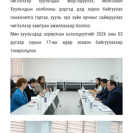
чиглэлээр хуульчдыг мэргэшүүлэх, Монголын
Хуульчдын холбооны дэргэд дэд хороо байгуулах
санаачилга гаргах, хууль эрх зүйн орчныг сайжруулах
чиглэлээр хамтран ажиллахаар боллоо.
Мөн хуульчдад зориулсан хэлэлцүүлгийг 2026 оны 03
дугаар сарын 17-ны өдөр зохион байгуулахаар
тохиролцлоо.