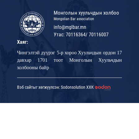
Монголын хуульчдын холбоо
Mongolian Bar association
info@mglbar.mn
Утас: 70116364/ 70116007
Хаяг:
Чингэлтэй дүүрэг 5-р хороо Хуульчдын ордон 17
давхар 1701 тоот Монголын Хуульчдын
холбооны байр
Вэб сайтыг хөгжүүлсэн: Sodonsolution ХХК