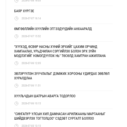
2026-07-08 16:03
БАЯР ХҮРГЭЕ
2026-07-07 16:14
ӨМГӨӨЛЛИЙН ХУУЛИЙН ЭТГЭЭДҮҮДИЙН АНХААРАЛД
2026-07-07 15:52
“ХҮҮХЭД, ӨСВӨР НАСНЫ ХҮНИЙ ЭРХИЙГ ЦАХИМ ОРЧИНД
ХАМГААЛАХ, УРЬДЧИЛАН СЭРГИЙЛЭХ БОЛОН ЭРХ ЗҮЙН
МЭДЛЭГИЙГ НЭМЭГДҮҮЛЭХ НЬ” ТӨСӨЛД ХАМТРАН АЖИЛЛАНА
2026-07-06 12:05
ЭВЛЭРҮҮЛЭН ЗУУЧЛАЛЫГ ДЭМЖИХ ХОРООНЫ УДИРДАХ ЗӨВЛӨЛ
ХУРАЛДЛАА
2026-07-06 11:51
ХУУЛЬЧДЫН ШАТРЫН АВАРГА ТОДОРЛОО
2026-07-06 10:15
"СИНГАПУР УЛСЫН ХИЛ ДАМНАСАН АРИЛЖААНЫ МАРГААНЫГ
ШИЙДВЭРЛЭХ ТОГТОЛЦОО" СЭДЭВТ СУРГАЛТ БОЛЛОО
2026-07-03 13:15