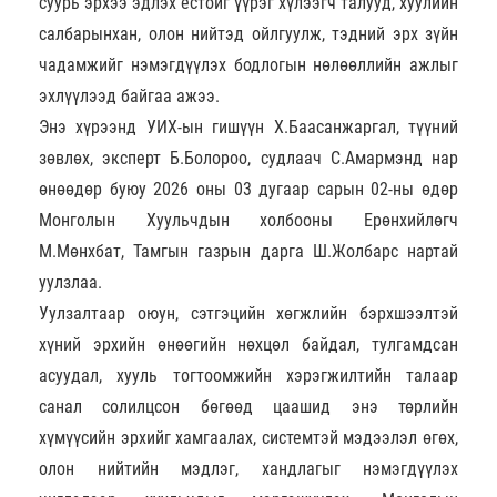
суурь эрхээ эдлэх ёстойг үүрэг хүлээгч талууд, хуулийн
салбарынхан, олон нийтэд ойлгуулж, тэдний эрх зүйн
чадамжийг нэмэгдүүлэх бодлогын нөлөөллийн ажлыг
эхлүүлээд байгаа ажээ.
Энэ хүрээнд УИХ-ын гишүүн Х.Баасанжаргал, түүний
зөвлөх, эксперт Б.Болороо, судлаач С.Амармэнд нар
өнөөдөр буюу 2026 оны 03 дугаар сарын 02-ны өдөр
Монголын Хуульчдын холбооны Ерөнхийлөгч
М.Мөнхбат, Тамгын газрын дарга Ш.Жолбарс нартай
уулзлаа.
Уулзалтаар оюун, сэтгэцийн хөгжлийн бэрхшээлтэй
хүний эрхийн өнөөгийн нөхцөл байдал, тулгамдсан
асуудал, хууль тогтоомжийн хэрэгжилтийн талаар
санал солилцсон бөгөөд цаашид энэ төрлийн
хүмүүсийн эрхийг хамгаалах, системтэй мэдээлэл өгөх,
олон нийтийн мэдлэг, хандлагыг нэмэгдүүлэх