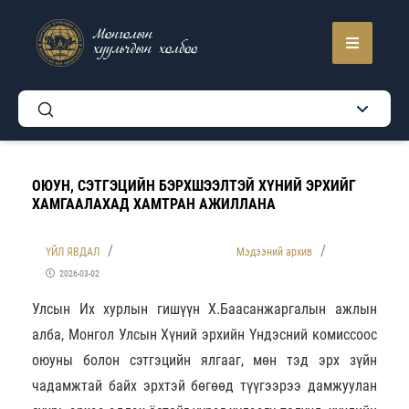
Монголын
хуульчдын холбоо
ОЮУН, СЭТГЭЦИЙН БЭРХШЭЭЛТЭЙ ХҮНИЙ ЭРХИЙГ
ХАМГААЛАХАД ХАМТРАН АЖИЛЛАНА
ҮЙЛ ЯВДАЛ
Мэдээний архив
2026-03-02
Улсын Их хурлын гишүүн Х.Баасанжаргалын ажлын
алба, Монгол Улсын Хүний эрхийн Үндэсний комиссоос
оюуны болон сэтгэцийн ялгааг, мөн тэд эрх зүйн
чадамжтай байх эрхтэй бөгөөд түүгээрээ дамжуулан