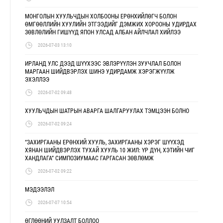
МОНГОЛЫН ХУУЛЬЧДЫН ХОЛБООНЫ ЕРӨНХИЙЛӨГЧ БОЛОН
ӨМГӨӨЛЛИЙН ХУУЛИЙН ЭТГЭЭДИЙГ ДЭМЖИХ ХОРООНЫ УДИРДАХ
ЗӨВЛӨЛИЙН ГИШҮҮД ЯПОН УЛСАД АЛБАН АЙЛЧЛАЛ ХИЙЛЭЭ
2026-07-03 13:10
ИРЛАНД УЛС ДЭЭД ШҮҮХЭЭС ЭВЛЭРҮҮЛЭН ЗУУЧЛАЛ БОЛОН
МАРГААН ШИЙДВЭРЛЭХ ШИНЭ УДИРДАМЖ ХЭРЭГЖҮҮЛЖ
ЭХЭЛЛЭЭ
2026-07-02 09:48
ХУУЛЬЧДЫН ШАТРЫН АВАРГА ШАЛГАРУУЛАХ ТЭМЦЭЭН БОЛНО
2026-07-02 09:24
“ЗАХИРГААНЫ ЕРӨНХИЙ ХУУЛЬ, ЗАХИРГААНЫ ХЭРЭГ ШҮҮХЭД
ХЯНАН ШИЙДВЭРЛЭХ ТУХАЙ ХУУЛЬ 10 ЖИЛ: ҮР ДҮН, ХЭТИЙН ЧИГ
ХАНДЛАГА” СИМПОЗИУМААС ГАРГАСАН ЗӨВЛӨМЖ
2026-07-02 09:22
МЭДЭЭЛЭЛ
2026-07-07 10:54
ӨГЛӨӨНИЙ УУЛЗАЛТ БОЛЛОО