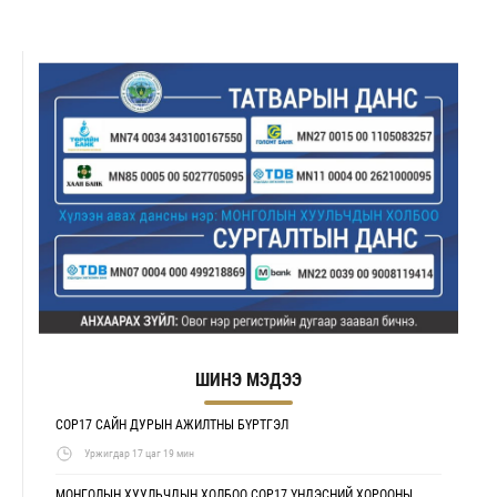
ШИНЭ МЭДЭЭ
COP17 САЙН ДУРЫН АЖИЛТНЫ БҮРТГЭЛ
Уржигдар 17 цаг 19 мин
МОНГОЛЫН ХУУЛЬЧДЫН ХОЛБОО COP17 ҮНДЭСНИЙ ХОРООНЫ