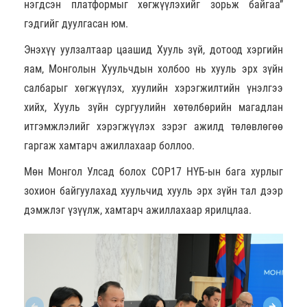
нэгдсэн платформыг хөгжүүлэхийг зорьж байгаа”
гэдгийг дуулгасан юм.
Энэхүү уулзалтаар цаашид Хууль зүй, дотоод хэргийн
яам, Монголын Хуульчдын холбоо нь хууль эрх зүйн
салбарыг хөгжүүлэх, хуулийн хэрэгжилтийн үнэлгээ
хийх, Хууль зүйн сургуулийн хөтөлбөрийн магадлан
итгэмжлэлийг хэрэгжүүлэх зэрэг ажилд төлөвлөгөө
гаргаж хамтарч ажиллахаар боллоо.
Мөн Монгол Улсад болох СОР17 НҮБ-ын бага хурлыг
зохион байгуулахад хуульчид хууль эрх зүйн тал дээр
дэмжлэг үзүүлж, хамтарч ажиллахаар ярилцлаа.