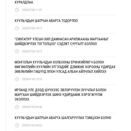
ХУРАЛДЛАА
2026-07-06 11:51
ХУУЛЬЧДЫН ШАТРЫН АВАРГА ТОДОРЛОО
2026-07-06 10:15
"СИНГАПУР УЛСЫН ХИЛ ДАМНАСАН АРИЛЖААНЫ МАРГААНЫГ
ШИЙДВЭРЛЭХ ТОГТОЛЦОО" СЭДЭВТ СУРГАЛТ БОЛЛОО
2026-07-03 13:15
МОНГОЛЫН ХУУЛЬЧДЫН ХОЛБООНЫ ЕРӨНХИЙЛӨГЧ БОЛОН
ӨМГӨӨЛЛИЙН ХУУЛИЙН ЭТГЭЭДИЙГ ДЭМЖИХ ХОРООНЫ УДИРДАХ
ЗӨВЛӨЛИЙН ГИШҮҮД ЯПОН УЛСАД АЛБАН АЙЛЧЛАЛ ХИЙЛЭЭ
2026-07-03 13:10
ИРЛАНД УЛС ДЭЭД ШҮҮХЭЭС ЭВЛЭРҮҮЛЭН ЗУУЧЛАЛ БОЛОН
МАРГААН ШИЙДВЭРЛЭХ ШИНЭ УДИРДАМЖ ХЭРЭГЖҮҮЛЖ
ЭХЭЛЛЭЭ
2026-07-02 09:48
ХУУЛЬЧДЫН ШАТРЫН АВАРГА ШАЛГАРУУЛАХ ТЭМЦЭЭН БОЛНО
2026-07-02 09:24