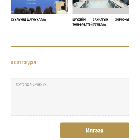
ХУУЛЬЧИД ШАГНУУЛЛАА
ШҮҮХИЙН САХИЛГЫН ХОРООНЫ
ТӨЛӨӨЛӨЛТЭЙ УУЛЗЛАА
0 СЭТГЭГДЭЛ
Илгээх