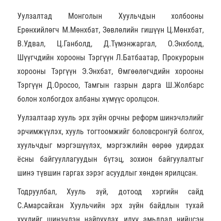
Уулзалтад Монголын Хуульчдын холбооны
Ерөнхийлөгч М.Мөнхбат, Зөвлөлийн гишүүн Ц.Мөнхбат,
В.Удвал, Ц.Ганболд, Д.Түмэнжаргал, О.Энхболд,
Шүүгчдийн хорооны Тэргүүн Л.Батбаатар, Прокурорын
хорооны Тэргүүн Э.Энхбат, Өмгөөлөгчдийн хорооны
Тэргүүн Д.Оросоо, Тамгын газрын дарга Ш.Жолбарс
болон холбогдох албаны хүмүүс оролцсон.
Уулзалтаар хууль эрх зүйн орчны реформ шинэчлэлийг
эрчимжүүлэх, хууль тогтоомжийг боловсронгуй болгох,
хуульчдыг мэргэшүүлэх, мэргэжлийн өөрөө удирдах
ёсны байгууллагуудын бүтэц, зохион байгуулалтыг
шинэ түвшин гаргах зэрэг асуудлыг хөндөн ярилцсан.
Тодруулбал, Хууль зүй, дотоод хэргийн сайд
С.Амарсайхан Хуульчийн эрх зүйн байдлын тухай
хуулийг шинэчлэн найруулах, илүү амьдрал нийцсэн