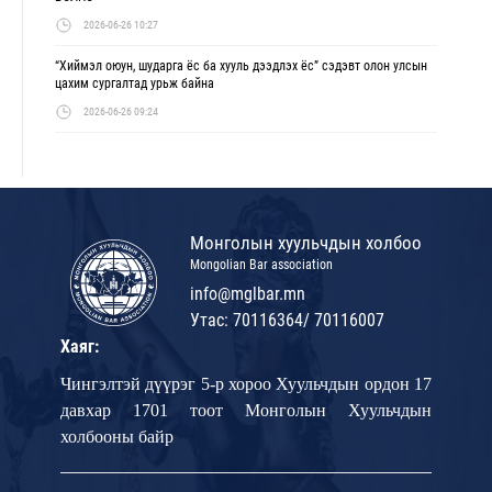
2026-06-26 10:27
“Хиймэл оюун, шударга ёс ба хууль дээдлэх ёс” сэдэвт олон улсын
цахим сургалтад урьж байна
2026-06-26 09:24
Монголын хуульчдын холбоо
Mongolian Bar association
info@mglbar.mn
Утас: 70116364/ 70116007
Хаяг:
Чингэлтэй дүүрэг 5-р хороо Хуульчдын ордон 17
давхар 1701 тоот Монголын Хуульчдын
холбооны байр