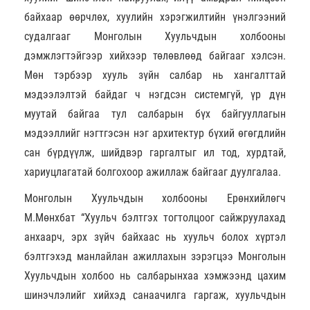
байхаар өөрчлөх, хуулийн хэрэгжилтийн үнэлгээний
судалгааг Монголын Хуульчдын холбооны
дэмжлэгтэйгээр хийхээр төлөвлөөд байгааг хэлсэн.
Мөн тэрбээр хууль зүйн салбар нь хангалттай
мэдээлэлтэй байдаг ч нэгдсэн системгүй, үр дүн
муутай байгаа тул салбарын бүх байгууллагын
мэдээллийг нэгтгэсэн нэг архитектур бүхий өгөгдлийн
сан бүрдүүлж, шийдвэр гаргалтыг ил тод, хурдтай,
хариуцлагатай болгохоор ажиллаж байгааг дуулгалаа.
Монголын Хуульчдын холбооны Ерөнхийлөгч
М.Мөнхбат “Хуульч бэлтгэх тогтолцоог сайжруулахад
анхаарч, эрх зүйч байхаас нь хуульч болох хүртэл
бэлтгэхэд манлайлан ажиллахын зэрэгцээ Монголын
Хуульчдын холбоо нь салбарынхаа хэмжээнд цахим
шинэчлэлийг хийхэд санаачилга гаргаж, хуульчдын