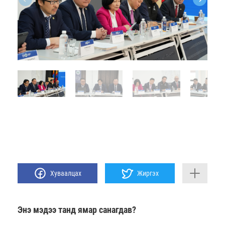
Хуваалцах
Жиргэх
Энэ мэдээ танд ямар санагдав?