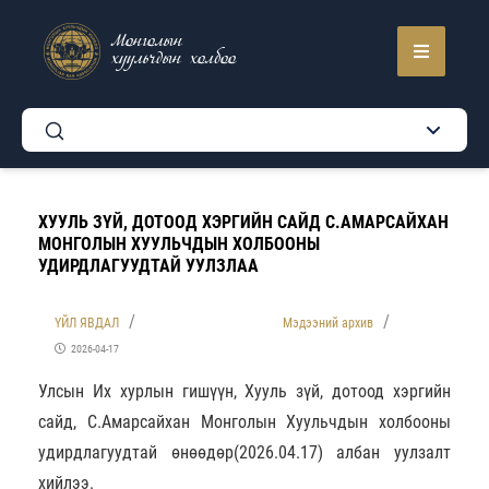
Монголын
хуульчдын холбоо
ХУУЛЬ ЗҮЙ, ДОТООД ХЭРГИЙН САЙД С.АМАРСАЙХАН
МОНГОЛЫН ХУУЛЬЧДЫН ХОЛБООНЫ
УДИРДЛАГУУДТАЙ УУЛЗЛАА
ҮЙЛ ЯВДАЛ
Мэдээний архив
2026-04-17
Улсын Их хурлын гишүүн, Хууль зүй, дотоод хэргийн
сайд, С.Амарсайхан Монголын Хуульчдын холбооны
удирдлагуудтай өнөөдөр(2026.04.17) албан уулзалт
хийлээ.