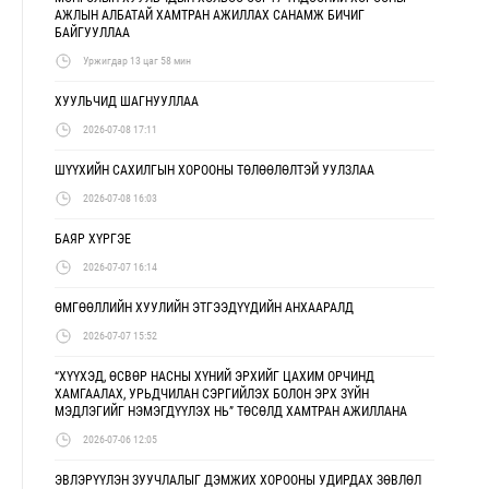
АЖЛЫН АЛБАТАЙ ХАМТРАН АЖИЛЛАХ САНАМЖ БИЧИГ
БАЙГУУЛЛАА
Уржигдар 13 цаг 58 мин
ХУУЛЬЧИД ШАГНУУЛЛАА
2026-07-08 17:11
ШҮҮХИЙН САХИЛГЫН ХОРООНЫ ТӨЛӨӨЛӨЛТЭЙ УУЛЗЛАА
2026-07-08 16:03
БАЯР ХҮРГЭЕ
2026-07-07 16:14
ӨМГӨӨЛЛИЙН ХУУЛИЙН ЭТГЭЭДҮҮДИЙН АНХААРАЛД
2026-07-07 15:52
“ХҮҮХЭД, ӨСВӨР НАСНЫ ХҮНИЙ ЭРХИЙГ ЦАХИМ ОРЧИНД
ХАМГААЛАХ, УРЬДЧИЛАН СЭРГИЙЛЭХ БОЛОН ЭРХ ЗҮЙН
МЭДЛЭГИЙГ НЭМЭГДҮҮЛЭХ НЬ” ТӨСӨЛД ХАМТРАН АЖИЛЛАНА
2026-07-06 12:05
ЭВЛЭРҮҮЛЭН ЗУУЧЛАЛЫГ ДЭМЖИХ ХОРООНЫ УДИРДАХ ЗӨВЛӨЛ