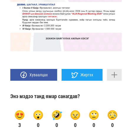
Хуваалцах
Жиргэх
Энэ мэдээ танд ямар санагдав?
3
0
0
0
0
0