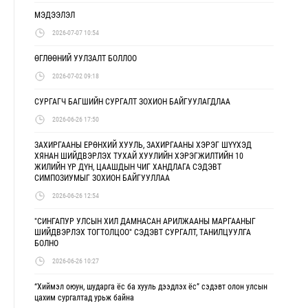
МЭДЭЭЛЭЛ
2026-07-07 10:54
ӨГЛӨӨНИЙ УУЛЗАЛТ БОЛЛОО
2026-07-02 09:18
СУРГАГЧ БАГШИЙН СУРГАЛТ ЗОХИОН БАЙГУУЛАГДЛАА
2026-06-26 17:50
ЗАХИРГААНЫ ЕРӨНХИЙ ХУУЛЬ, ЗАХИРГААНЫ ХЭРЭГ ШҮҮХЭД
ХЯНАН ШИЙДВЭРЛЭХ ТУХАЙ ХУУЛИЙН ХЭРЭГЖИЛТИЙН 10
ЖИЛИЙН ҮР ДҮН, ЦААШДЫН ЧИГ ХАНДЛАГА СЭДЭВТ
СИМПОЗИУМЫГ ЗОХИОН БАЙГУУЛЛАА
2026-06-26 12:54
"СИНГАПУР УЛСЫН ХИЛ ДАМНАСАН АРИЛЖААНЫ МАРГААНЫГ
ШИЙДВЭРЛЭХ ТОГТОЛЦОО" СЭДЭВТ СУРГАЛТ, ТАНИЛЦУУЛГА
БОЛНО
2026-06-26 10:27
“Хиймэл оюун, шударга ёс ба хууль дээдлэх ёс” сэдэвт олон улсын
цахим сургалтад урьж байна