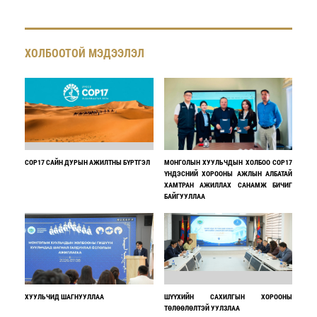
ХОЛБООТОЙ МЭДЭЭЛЭЛ
COP17 САЙН ДУРЫН АЖИЛТНЫ БҮРТГЭЛ
МОНГОЛЫН ХУУЛЬЧДЫН ХОЛБОО COP17
ҮНДЭСНИЙ ХОРООНЫ АЖЛЫН АЛБАТАЙ
ХАМТРАН АЖИЛЛАХ САНАМЖ БИЧИГ
БАЙГУУЛЛАА
ХУУЛЬЧИД ШАГНУУЛЛАА
ШҮҮХИЙН САХИЛГЫН ХОРООНЫ
ТӨЛӨӨЛӨЛТЭЙ УУЛЗЛАА