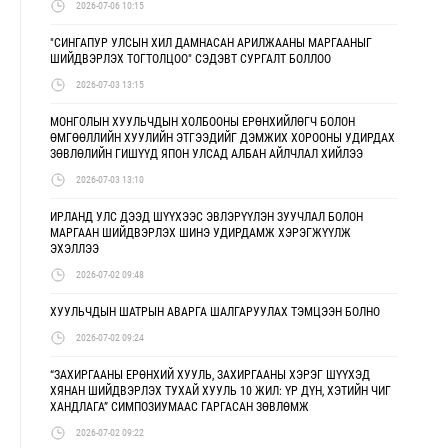
2026-07-06 10:15
"СИНГАПУР УЛСЫН ХИЛ ДАМНАСАН АРИЛЖААНЫ МАРГААНЫГ
ШИЙДВЭРЛЭХ ТОГТОЛЦОО" СЭДЭВТ СУРГАЛТ БОЛЛОО
2026-07-03 13:15
МОНГОЛЫН ХУУЛЬЧДЫН ХОЛБООНЫ ЕРӨНХИЙЛӨГЧ БОЛОН
ӨМГӨӨЛЛИЙН ХУУЛИЙН ЭТГЭЭДИЙГ ДЭМЖИХ ХОРООНЫ УДИРДАХ
ЗӨВЛӨЛИЙН ГИШҮҮД ЯПОН УЛСАД АЛБАН АЙЛЧЛАЛ ХИЙЛЭЭ
2026-07-03 13:10
ИРЛАНД УЛС ДЭЭД ШҮҮХЭЭС ЭВЛЭРҮҮЛЭН ЗУУЧЛАЛ БОЛОН
МАРГААН ШИЙДВЭРЛЭХ ШИНЭ УДИРДАМЖ ХЭРЭГЖҮҮЛЖ
ЭХЭЛЛЭЭ
2026-07-02 09:48
ХУУЛЬЧДЫН ШАТРЫН АВАРГА ШАЛГАРУУЛАХ ТЭМЦЭЭН БОЛНО
2026-07-02 09:24
“ЗАХИРГААНЫ ЕРӨНХИЙ ХУУЛЬ, ЗАХИРГААНЫ ХЭРЭГ ШҮҮХЭД
ХЯНАН ШИЙДВЭРЛЭХ ТУХАЙ ХУУЛЬ 10 ЖИЛ: ҮР ДҮН, ХЭТИЙН ЧИГ
ХАНДЛАГА” СИМПОЗИУМААС ГАРГАСАН ЗӨВЛӨМЖ
2026-07-02 09:22