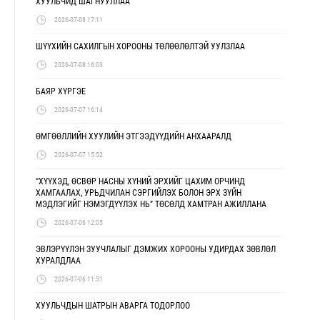
ХУУЛЬЧИД ШАГНУУЛЛАА
2026-07-08 17:11
ШҮҮХИЙН САХИЛГЫН ХОРООНЫ ТӨЛӨӨЛӨЛТЭЙ УУЛЗЛАА
2026-07-08 16:03
БАЯР ХҮРГЭЕ
2026-07-07 16:14
ӨМГӨӨЛЛИЙН ХУУЛИЙН ЭТГЭЭДҮҮДИЙН АНХААРАЛД
2026-07-07 15:52
“ХҮҮХЭД, ӨСВӨР НАСНЫ ХҮНИЙ ЭРХИЙГ ЦАХИМ ОРЧИНД
ХАМГААЛАХ, УРЬДЧИЛАН СЭРГИЙЛЭХ БОЛОН ЭРХ ЗҮЙН
МЭДЛЭГИЙГ НЭМЭГДҮҮЛЭХ НЬ” ТӨСӨЛД ХАМТРАН АЖИЛЛАНА
2026-07-06 12:05
ЭВЛЭРҮҮЛЭН ЗУУЧЛАЛЫГ ДЭМЖИХ ХОРООНЫ УДИРДАХ ЗӨВЛӨЛ
ХУРАЛДЛАА
2026-07-06 11:51
ХУУЛЬЧДЫН ШАТРЫН АВАРГА ТОДОРЛОО