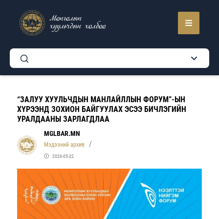
Монголын
хуульчдын холбоо
“ЗАЛУУ ХУУЛЬЧДЫН МАНЛАЙЛЛЫН ФОРУМ”-ЫН
ХҮРЭЭНД ЗОХИОН БАЙГУУЛАХ ЭСЭЭ БИЧЛЭГИЙН
УРАЛДААНЫ ЗАРЛАГДЛАА
MGLBAR.MN
Мэдээний архив
2026-05-22