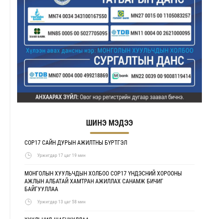
ШИНЭ МЭДЭЭ
COP17 САЙН ДУРЫН АЖИЛТНЫ БҮРТГЭЛ
Уржигдар 17 цаг 19 мин
МОНГОЛЫН ХУУЛЬЧДЫН ХОЛБОО COP17 ҮНДЭСНИЙ ХОРООНЫ
АЖЛЫН АЛБАТАЙ ХАМТРАН АЖИЛЛАХ САНАМЖ БИЧИГ
БАЙГУУЛЛАА
Уржигдар 13 цаг 58 мин