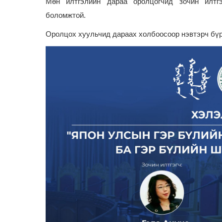
Мөн илтгэлийн дараа оролцогчид зочин илтгэ
боломжтой.
Оролцох хуульчид дараах холбоосоор нэвтэрч бүр