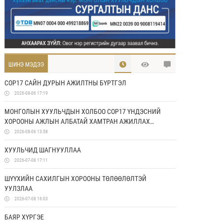
ШИНЭ МЭДЭЭ
COP17 САЙН ДУРЫН АЖИЛТНЫ БҮРТГЭЛ
2026-08-06 17:19
МОНГОЛЫН ХУУЛЬЧДЫН ХОЛБОО COP17 ҮНДЭСНИЙ
ХОРООНЫ АЖЛЫН АЛБАТАЙ ХАМТРАН АЖИЛЛАХ
САНАМЖ БИЧИГ БАЙГУУЛЛАА
2026-08-06 13:58
ХУУЛЬЧИД ШАГНУУЛЛАА
2026-07-08 17:11
ШҮҮХИЙН САХИЛГЫН ХОРООНЫ ТӨЛӨӨЛӨЛТЭЙ
УУЛЗЛАА
2026-07-08 16:03
БАЯР ХҮРГЭЕ