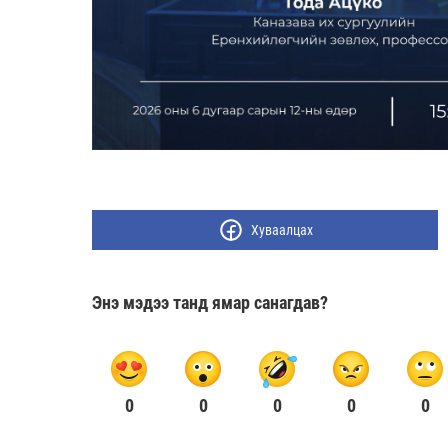
Хуваалцах
Энэ мэдээ танд ямар санагдав?
0
0
0
0
0