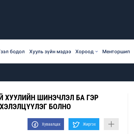
зэл бодол
Хууль зүйн мэдээ
Хороод
Менторшип
Й ХУУЛИЙН ШИНЭЧЛЭЛ БА ГЭР
 ХЭЛЭЛЦҮҮЛЭГ БОЛНО
Хуваалцах
Жиргэх