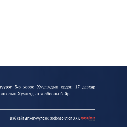
дүүрэг 5-р хороо Хуульчдын ордон 17 давхар
Монголын Хуульчдын холбооны байр
Вэб сайтыг хөгжүүлсэн: Sodonsolution ХХК