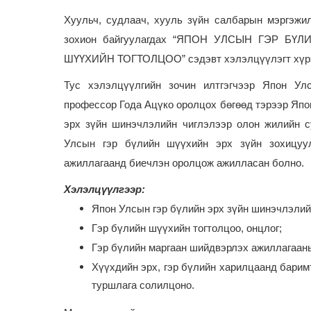
Хуульч, судлаач, хууль зүйн салбарын мэргэжи
зохион байгуулагдах “ЯПОН УЛСЫН ГЭР Б
ШҮҮХИЙН ТОГТОЛЦОО” сэдэвт хэлэлцүүлэгт хүрэл
Тус хэлэлцүүлгийн зочин илтгэгчээр Япон Улс
профессор Года Ацүко оролцох бөгөөд тэрээр Япо
эрх зүйн шинэчлэлийн чиглэлээр олон жилийн с
Улсын гэр бүлийн шүүхийн эрх зүйн зохицуу
ажиллагаанд биечлэн оролцож ажилласан болно.
Хэлэлцүүлгээр:
Япон Улсын гэр бүлийн эрх зүйн шинэчлэлийн
Гэр бүлийн шүүхийн тогтолцоо, онцлог;
Гэр бүлийн маргаан шийдвэрлэх ажиллагааны
Хүүхдийн эрх, гэр бүлийн харилцаанд барим
туршлага солилцоно.