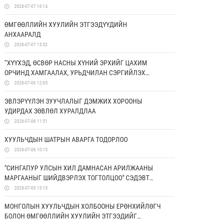
2026-07-07 16:14
ӨМГӨӨЛЛИЙН ХУУЛИЙН ЭТГЭЭДҮҮДИЙН
АНХААРАЛД
2026-07-07 15:52
“ХҮҮХЭД, ӨСВӨР НАСНЫ ХҮНИЙ ЭРХИЙГ ЦАХИМ
ОРЧИНД ХАМГААЛАХ, УРЬДЧИЛАН СЭРГИЙЛЭХ
БОЛОН ЭРХ ЗҮЙН МЭДЛЭГИЙГ НЭМЭГДҮҮЛЭХ НЬ”
2026-07-06 12:05
ТӨСӨЛД ХАМТРАН АЖИЛЛАНА
ЭВЛЭРҮҮЛЭН ЗУУЧЛАЛЫГ ДЭМЖИХ ХОРООНЫ
УДИРДАХ ЗӨВЛӨЛ ХУРАЛДЛАА
2026-07-06 11:51
ХУУЛЬЧДЫН ШАТРЫН АВАРГА ТОДОРЛОО
2026-07-06 10:15
"СИНГАПУР УЛСЫН ХИЛ ДАМНАСАН АРИЛЖААНЫ
МАРГААНЫГ ШИЙДВЭРЛЭХ ТОГТОЛЦОО" СЭДЭВТ
СУРГАЛТ БОЛЛОО
2026-07-03 13:15
МОНГОЛЫН ХУУЛЬЧДЫН ХОЛБООНЫ ЕРӨНХИЙЛӨГЧ
БОЛОН ӨМГӨӨЛЛИЙН ХУУЛИЙН ЭТГЭЭДИЙГ