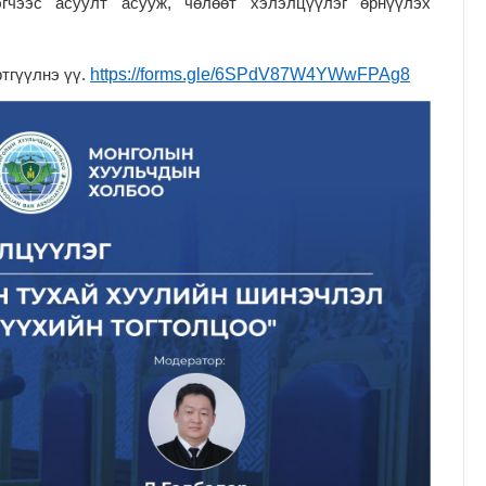
гчээс асуулт асууж, чөлөөт хэлэлцүүлэг өрнүүлэх
https://forms.gle/6SPdV87W4YWwFPAg8
тгүүлнэ үү.