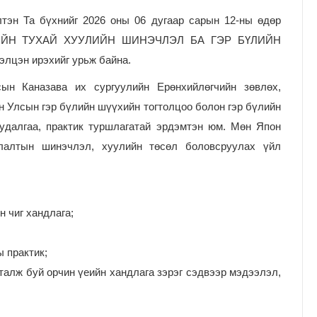
лтэн Та бүхнийг 2026 оны 06 дугаар сарын 12-ны өдөр
ҮЛИЙН ТУХАЙ ХУУЛИЙН ШИНЭЧЛЭЛ БА ГЭР БҮЛИЙН
цэн ирэхийг урьж байна.
ын Каназава их сургуулийн Ерөнхийлөгчийн зөвлөх,
н Улсын гэр бүлийн шүүхийн тогтолцоо болон гэр бүлийн
удалгаа, практик туршлагатай эрдэмтэн юм. Мөн Япон
лалтын шинэчлэл, хуулийн төсөл боловсруулах үйл
 чиг хандлага;
 практик;
талж буй орчин үеийн хандлага зэрэг сэдвээр мэдээлэл,