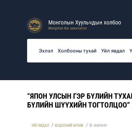
Монголын Хуульчдын холбоо
Mongolian Bar association
Эхлэл
Холбооны тухай
Үйл явдал
Ү
“ЯПОН УЛСЫН ГЭР БҮЛИЙН ТУХА
БҮЛИЙН ШҮҮХИЙН ТОГТОЛЦОО”
ҮЙЛ ЯВДАЛ
МЭДЭЭНИЙ АРХИВ
2026-05-29