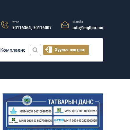
Утас
И-мэйл
70116364, 70116007
info@mglbar.mn
Комплаенс
Хуульч нэвтрэх