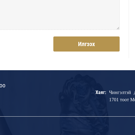
Илгээх
оо
Хаяг:
Чингэлтэй 
1701 тоот 