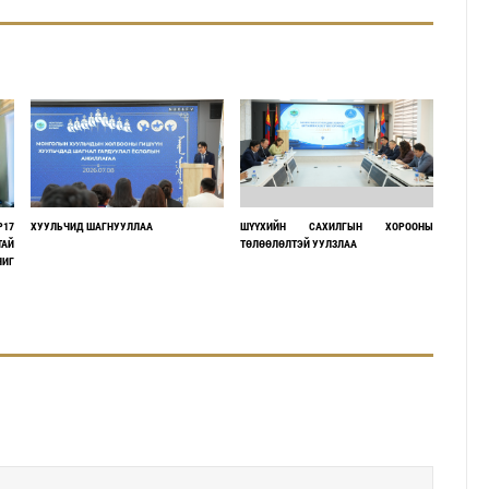
P17
ХУУЛЬЧИД ШАГНУУЛЛАА
ШҮҮХИЙН САХИЛГЫН ХОРООНЫ
ТАЙ
ТӨЛӨӨЛӨЛТЭЙ УУЛЗЛАА
ЧИГ