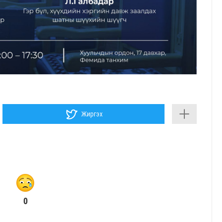
Жиргэх
0