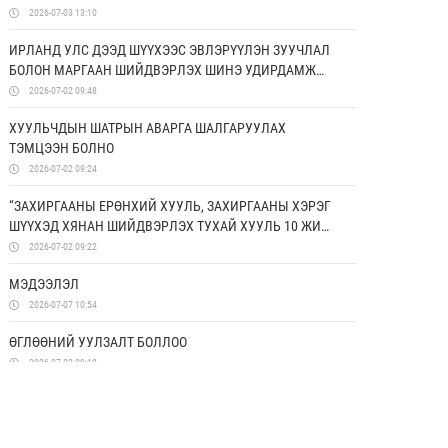
ДЭМЖИХ ХОРООНЫ УДИРДАХ ЗӨВЛӨЛИЙН ГИШҮҮД
2026-07-03 13:10
ЯПОН УЛСАД АЛБАН АЙЛЧЛАЛ ХИЙЛЭЭ
ИРЛАНД УЛС ДЭЭД ШҮҮХЭЭС ЭВЛЭРҮҮЛЭН ЗУУЧЛАЛ
БОЛОН МАРГААН ШИЙДВЭРЛЭХ ШИНЭ УДИРДАМЖ
ХЭРЭГЖҮҮЛЖ ЭХЭЛЛЭЭ
2026-07-02 09:48
ХУУЛЬЧДЫН ШАТРЫН АВАРГА ШАЛГАРУУЛАХ
ТЭМЦЭЭН БОЛНО
2026-07-02 09:24
“ЗАХИРГААНЫ ЕРӨНХИЙ ХУУЛЬ, ЗАХИРГААНЫ ХЭРЭГ
ШҮҮХЭД ХЯНАН ШИЙДВЭРЛЭХ ТУХАЙ ХУУЛЬ 10 ЖИЛ:
ҮР ДҮН, ХЭТИЙН ЧИГ ХАНДЛАГА” СИМПОЗИУМААС
2026-07-02 09:22
ГАРГАСАН ЗӨВЛӨМЖ
МЭДЭЭЛЭЛ
2026-07-07 10:54
ӨГЛӨӨНИЙ УУЛЗАЛТ БОЛЛОО
2026-07-02 09:18
СУРГАГЧ БАГШИЙН СУРГАЛТ ЗОХИОН
БАЙГУУЛАГДЛАА
2026-06-26 17:50