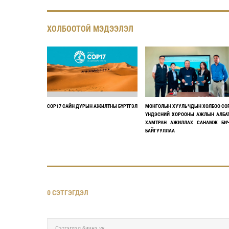
ХОЛБООТОЙ МЭДЭЭЛЭЛ
COP17 САЙН ДУРЫН АЖИЛТНЫ БҮРТГЭЛ
МОНГОЛЫН ХУУЛЬЧДЫН ХОЛБОО CO
ҮНДЭСНИЙ ХОРООНЫ АЖЛЫН АЛБА
ХАМТРАН АЖИЛЛАХ САНАМЖ БИ
БАЙГУУЛЛАА
0 СЭТГЭГДЭЛ