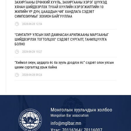
ЗАХИРГААНЫ ЕРӨНХИЙ ХУУЛЬ, ЗАХИРГААНЫ ХЭРЭГ ШҮҮХЭД
ХЯНАН ШИЙДВЭРЛЭХ ТУХАЙ ХУУЛИЙН ХЭРЭГЖИЛТИЙН 10
ЖИЛИЙН ҮР ДҮН, ЦААШДЫН ЧИГ ХАНДЛАГА СЭДЭВТ
СИМПОЗИУМЫГ ЗОХИОН БАЙГУУЛЛАА
2026-06-26 12:54
"СИНГАПУР УЛСЫН ХИЛ ДАМНАСАН АРИЛЖААНЫ МАРГААНЫГ
ШИЙДВЭРЛЭХ ТОГТОЛЦОО" СЭДЭВТ СУРГАЛТ, ТАНИЛЦУУЛГА
БОЛНО
2026-06-26 10:27
“Хиймэл оюун, шударга ёс ба хууль дээдлэх ёс” сэдэвт олон улсын
цахим сургалтад урьж байна
2026-06-26 09:24
Монголын хуульчдын холбоо
Mongolian Bar association
info@mglbar.mn
Утас: 70116364/ 70116007