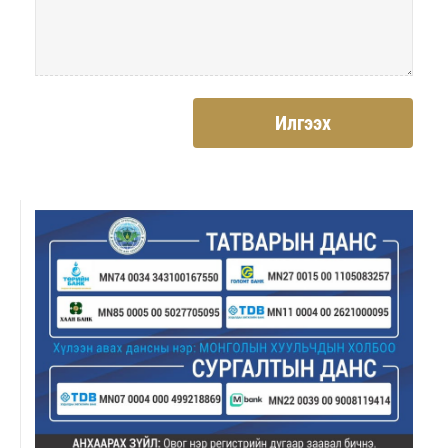
Илгээх