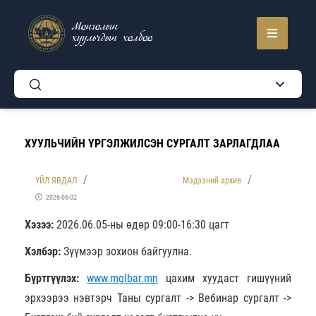
Монголын
хуульчдын холбоо
ХУУЛЬЧИЙН ҮРГЭЛЖИЛСЭН СУРГАЛТ ЗАРЛАГДЛАА
ҮЙЛ ЯВДАЛ
Мэдээний архив
2026-06-02
Хэзээ:
2026.06.05-ны өдөр 09:00-16:30 цагт
Хэлбэр:
Зүүмээр зохион байгуулна.
Бүртгүүлэх:
www.mglbar.mn
цахим хуудаст гишүүний
эрхээрээ нэвтэрч Таны сургалт -> Вебинар сургалт ->