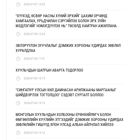
2026-07-07 15:52
“ХҮҮХЭД, ӨСВӨР НАСНЫ ХҮНИЙ ЭРХИЙГ ЦАХИМ ОРЧИНД
ХАМГААЛАХ, УРЬДЧИЛАН СЭРГИЙЛЭХ БОЛОН ЭРХ ЗҮЙН
МЭДЛЭГИЙГ НЭМЭГДҮҮЛЭХ НЬ” ТӨСӨЛД ХАМТРАН АЖИЛЛАНА
2026-07-06 12:05
ЭВЛЭРҮҮЛЭН ЗУУЧЛАЛЫГ ДЭМЖИХ ХОРООНЫ УДИРДАХ ЗӨВЛӨЛ
ХУРАЛДЛАА
2026-07-06 11:51
ХУУЛЬЧДЫН ШАТРЫН АВАРГА ТОДОРЛОО
2026-07-06 10:15
"СИНГАПУР УЛСЫН ХИЛ ДАМНАСАН АРИЛЖААНЫ МАРГААНЫГ
ШИЙДВЭРЛЭХ ТОГТОЛЦОО" СЭДЭВТ СУРГАЛТ БОЛЛОО
2026-07-03 13:15
МОНГОЛЫН ХУУЛЬЧДЫН ХОЛБООНЫ ЕРӨНХИЙЛӨГЧ БОЛОН
ӨМГӨӨЛЛИЙН ХУУЛИЙН ЭТГЭЭДИЙГ ДЭМЖИХ ХОРООНЫ УДИРДАХ
ЗӨВЛӨЛИЙН ГИШҮҮД ЯПОН УЛСАД АЛБАН АЙЛЧЛАЛ ХИЙЛЭЭ
2026-07-03 13:10