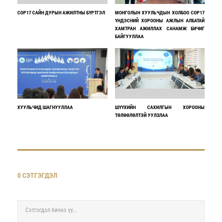
COP17 САЙН ДУРЫН АЖИЛТНЫ БҮРТГЭЛ
МОНГОЛЫН ХУУЛЬЧДЫН ХОЛБОО COP17
ҮНДЭСНИЙ ХОРООНЫ АЖЛЫН АЛБАТАЙ
ХАМТРАН АЖИЛЛАХ САНАМЖ БИЧИГ
БАЙГУУЛЛАА
ХУУЛЬЧИД ШАГНУУЛЛАА
ШҮҮХИЙН САХИЛГЫН ХОРООНЫ
ТӨЛӨӨЛӨЛТЭЙ УУЛЗЛАА
0 СЭТГЭГДЭЛ