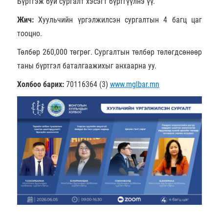
Бүртгэж буй сургалт хэсэгт бүртгүүлнэ үү.
Жич:
Хуульчийн үргэлжилсэн сургалтын 4 багц цаг
тооцно.
Төлбөр 260,000 төгрөг. Сургалтын төлбөр төлөгдсөнөөр
таны бүртгэл баталгаажихыг анхаарна уу.
Холбоо барих:
70116364 (3)
www.mglbar.mn