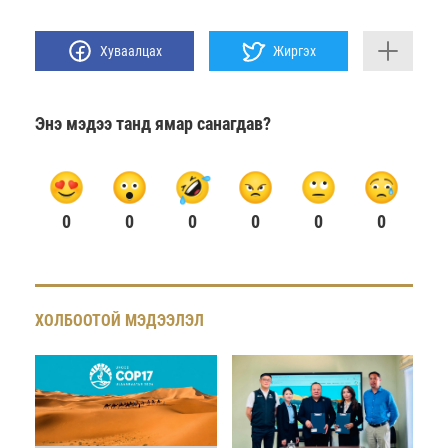
Хуваалцах
Жиргэх
Энэ мэдээ танд ямар санагдав?
0
0
0
0
0
0
ХОЛБООТОЙ МЭДЭЭЛЭЛ