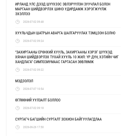
ИРЛАНД УЛС ДЭЭД ШҮҮХЭЭС ЭВЛЭРҮҮЛЭН ЗУУЧЛАЛ БОЛОН
МАРГААН ШИЙДВЭРЛЭХ ШИНЭ УДИРДАМЖ ХЭРЭГЖҮҮЛЖ
ЭХЭЛЛЭЭ
2026-07-02 09:48
ХУУЛЬЧДЫН ШАТРЫН АВАРГА ШАЛГАРУУЛАХ ТЭМЦЭЭН БОЛНО
2026-07-02 09:24
“ЗАХИРГААНЫ ЕРӨНХИЙ ХУУЛЬ, ЗАХИРГААНЫ ХЭРЭГ ШҮҮХЭД
ХЯНАН ШИЙДВЭРЛЭХ ТУХАЙ ХУУЛЬ 10 ЖИЛ: ҮР ДҮН, ХЭТИЙН ЧИГ
ХАНДЛАГА” СИМПОЗИУМААС ГАРГАСАН ЗӨВЛӨМЖ
2026-07-02 09:22
МЭДЭЭЛЭЛ
2026-07-07 10:54
ӨГЛӨӨНИЙ УУЛЗАЛТ БОЛЛОО
2026-07-02 09:18
СУРГАГЧ БАГШИЙН СУРГАЛТ ЗОХИОН БАЙГУУЛАГДЛАА
2026-06-26 17:50