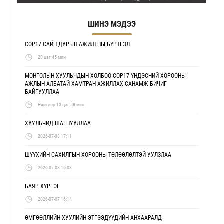
ШИНЭ МЭДЭЭ
COP17 САЙН ДУРЫН АЖИЛТНЫ БҮРТГЭЛ
20 цаг 45 мин
МОНГОЛЫН ХУУЛЬЧДЫН ХОЛБОО COP17 ҮНДЭСНИЙ ХОРООНЫ
АЖЛЫН АЛБАТАЙ ХАМТРАН АЖИЛЛАХ САНАМЖ БИЧИГ
БАЙГУУЛЛАА
Өчигдөр 13 цаг 58 мин
ХУУЛЬЧИД ШАГНУУЛЛАА
2026-07-08 17:11
ШҮҮХИЙН САХИЛГЫН ХОРООНЫ ТӨЛӨӨЛӨЛТЭЙ УУЛЗЛАА
2026-07-08 16:03
БАЯР ХҮРГЭЕ
2026-07-07 16:14
ӨМГӨӨЛЛИЙН ХУУЛИЙН ЭТГЭЭДҮҮДИЙН АНХААРАЛД