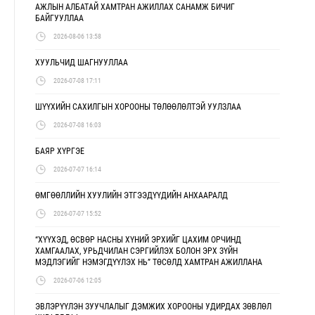
АЖЛЫН АЛБАТАЙ ХАМТРАН АЖИЛЛАХ САНАМЖ БИЧИГ
БАЙГУУЛЛАА
2026-08-06 13:58
ХУУЛЬЧИД ШАГНУУЛЛАА
2026-07-08 17:11
ШҮҮХИЙН САХИЛГЫН ХОРООНЫ ТӨЛӨӨЛӨЛТЭЙ УУЛЗЛАА
2026-07-08 16:03
БАЯР ХҮРГЭЕ
2026-07-07 16:14
ӨМГӨӨЛЛИЙН ХУУЛИЙН ЭТГЭЭДҮҮДИЙН АНХААРАЛД
2026-07-07 15:52
“ХҮҮХЭД, ӨСВӨР НАСНЫ ХҮНИЙ ЭРХИЙГ ЦАХИМ ОРЧИНД
ХАМГААЛАХ, УРЬДЧИЛАН СЭРГИЙЛЭХ БОЛОН ЭРХ ЗҮЙН
МЭДЛЭГИЙГ НЭМЭГДҮҮЛЭХ НЬ” ТӨСӨЛД ХАМТРАН АЖИЛЛАНА
2026-07-06 12:05
ЭВЛЭРҮҮЛЭН ЗУУЧЛАЛЫГ ДЭМЖИХ ХОРООНЫ УДИРДАХ ЗӨВЛӨЛ