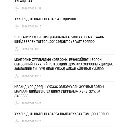
ХУРАЛДЛАА
2026-07-06 11:51
ХУУЛЬЧДЫН ШАТРЫН АВАРГА ТОДОРЛОО
2026-07-06 10:15
"СИНГАПУР УЛСЫН ХИЛ ДАМНАСАН АРИЛЖААНЫ МАРГААНЫГ
ШИЙДВЭРЛЭХ ТОГТОЛЦОО" СЭДЭВТ СУРГАЛТ БОЛЛОО
2026-07-03 13:15
МОНГОЛЫН ХУУЛЬЧДЫН ХОЛБООНЫ ЕРӨНХИЙЛӨГЧ БОЛОН
ӨМГӨӨЛЛИЙН ХУУЛИЙН ЭТГЭЭДИЙГ ДЭМЖИХ ХОРООНЫ УДИРДАХ
ЗӨВЛӨЛИЙН ГИШҮҮД ЯПОН УЛСАД АЛБАН АЙЛЧЛАЛ ХИЙЛЭЭ
2026-07-03 13:10
ИРЛАНД УЛС ДЭЭД ШҮҮХЭЭС ЭВЛЭРҮҮЛЭН ЗУУЧЛАЛ БОЛОН
МАРГААН ШИЙДВЭРЛЭХ ШИНЭ УДИРДАМЖ ХЭРЭГЖҮҮЛЖ
ЭХЭЛЛЭЭ
2026-07-02 09:48
ХУУЛЬЧДЫН ШАТРЫН АВАРГА ШАЛГАРУУЛАХ ТЭМЦЭЭН БОЛНО
2026-07-02 09:24