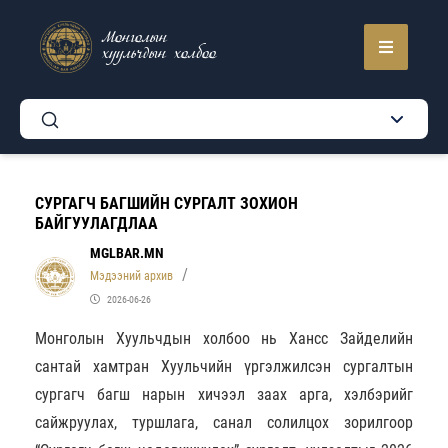
Монголын
хуульчдын холбоо
СУРГАГЧ БАГШИЙН СУРГАЛТ ЗОХИОН
БАЙГУУЛАГДЛАА
MGLBAR.MN
Мэдээний архив
2026-06-26
Монголын Хуульчдын холбоо нь Хансс Зайделийн
сантай хамтран Хуульчийн үргэлжилсэн сургалтын
сургагч багш нарын хичээл заах арга, хэлбэрийг
сайжруулах, туршлага, санал солилцох зорилгоор