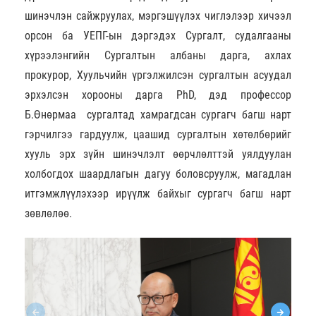
шинэчлэн сайжруулах, мэргэшүүлэх чиглэлээр хичээл
орсон ба УЕПГ-ын дэргэдэх Сургалт, судалгааны
хүрээлэнгийн Сургалтын албаны дарга, ахлах
прокурор, Хуульчийн үргэлжилсэн сургалтын асуудал
эрхэлсэн хорооны дарга PhD, дэд профессор
Б.Өнөрмаа сургалтад хамрагдсан сургагч багш нарт
гэрчилгээ гардуулж, цаашид сургалтын хөтөлбөрийг
хууль эрх зүйн шинэчлэлт өөрчлөлттэй уялдуулан
холбогдох шаардлагын дагуу боловсруулж, магадлан
итгэмжлүүлэхээр ирүүлж байхыг сургагч багш нарт
зөвлөлөө.