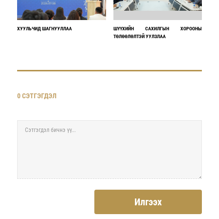
ХУУЛЬЧИД ШАГНУУЛЛАА
ШҮҮХИЙН САХИЛГЫН ХОРООНЫ
ТӨЛӨӨЛӨЛТЭЙ УУЛЗЛАА
0 СЭТГЭГДЭЛ
Илгээх