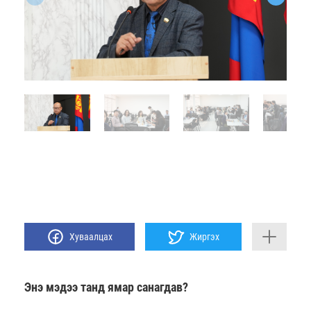
Хуваалцах
Жиргэх
Энэ мэдээ танд ямар санагдав?