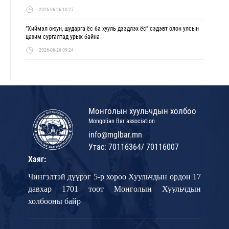
2026-06-26 10:27
“Хиймэл оюун, шударга ёс ба хууль дээдлэх ёс” сэдэвт олон улсын
цахим сургалтад урьж байна
2026-06-26 09:24
Монголын хуульчдын холбоо
Mongolian Bar association
info@mglbar.mn
Утас: 70116364/ 70116007
Хаяг:
Чингэлтэй дүүрэг 5-р хороо Хуульчдын ордон 17
давхар 1701 тоот Монголын Хуульчдын
холбооны байр