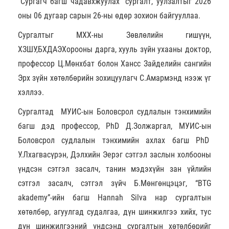
“Сургагч багш чадавхжуулах” сургалт, уулзалтыг 2026
оны 06 дугаар сарын 26-ны өдөр зохион байгууллаа.
Сургалтыг МХХ-ны Зөвлөлийн гишүүн,
ХЗШУ,БХДАЭХорооны дарга, хууль зүйн ухааны доктор,
профессор Ц.Мөнхбат болон Хансс Зайделийн сангийн
Эрх зүйн хөтөлбөрийн зохицуулагч С.Амармэнд нээж үг
хэллээ.
Сургалтад МУИС-ын Боловсрол судлалын тэнхимийн
багш дэд профессор, PhD Д.Золжаргал, МУИС-ын
Боловсрол судлалын тэнхимийн ахлах багш PhD
У.Лхагвасүрэн, Дэлхийн Эерэг сэтгэл заслын холбооны
үндсэн сэтгэл засалч, танин мэдэхүйн зан үйлийн
сэтгэл засалч, сэтгэл зүйч Б.Мөнгөнцэцэг, “BTG
akademy”-ийн багш Hannah Silva нар сургалтын
хөтөлбөр, агуулгад судалгаа, дүн шинжилгээ хийх, тус
дүн шинжилгээний үндсэнд сургалтын хөтөлбөрийг