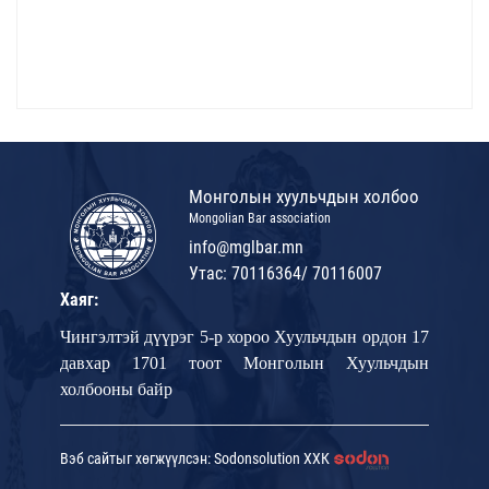
Монголын хуульчдын холбоо
Mongolian Bar association
info@mglbar.mn
Утас: 70116364/ 70116007
Хаяг:
Чингэлтэй дүүрэг 5-р хороо Хуульчдын ордон 17
давхар 1701 тоот Монголын Хуульчдын
холбооны байр
Вэб сайтыг хөгжүүлсэн: Sodonsolution ХХК