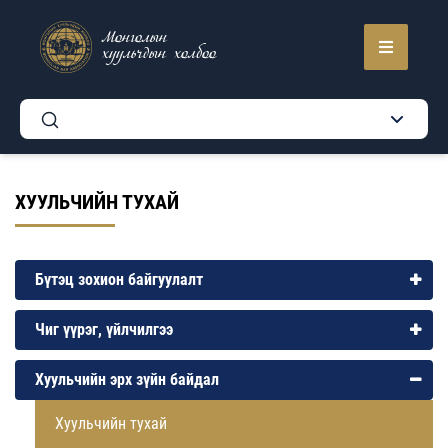
Монголын
хуульчдын холбоо
ХУУЛЬЧИЙН ТУХАЙ
Бүтэц зохион байгуулалт
Чиг үүрэг, үйлчилгээ
Хуульчийн эрх зүйн байдал
Хуульчийн тухай