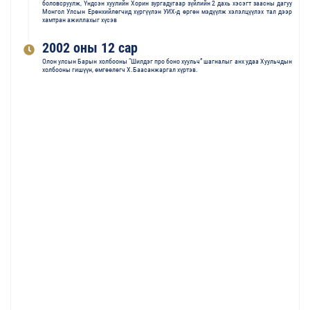
боловсруулж, Үндсэн хуулийн Хорин зургадугаар зүйлийн 2 дахь хэсэгт заасны дагуу
Монгол Улсын Ерөнхийлөгчид хүргүүлэн УИХ-д өргөн мэдүүлж хэлэлцүүлэх тал дээр
хамтран ажиллахыг хүсэв
2002 оны 12 сар
Олон улсын Барын холбооны “Шилдэг про боно хуульч” шагналыг анх удаа Хуульчдын
холбооны гишүүн, өмгөөлөгч Х.Баасанжаргал хүртэв.