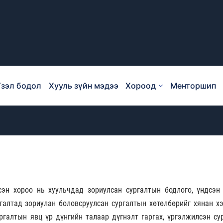
зэл бодол
Хууль зүйн мэдээ
Хороод
Менторшип
эн хороо нь хуульчдад зориулсан сургалтын бодлого, үндсэн 
галтад зориулан боловсруулсан сургалтын хөтөлбөрийг хянан хэ
ургалтын явц үр дүнгийн талаар дүгнэлт гаргах, үргэлжилсэн су