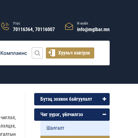
Утас
И-мэйл
70116364, 70116007
info@mglbar.mn
Комплаенс
Хуульч нэвтрэх
Бүтэц зохион байгуулалт
Чиг үүрэг, үйлчилгээ
чиглэл,
лэлцэх,
Шалгалт
ргалтын