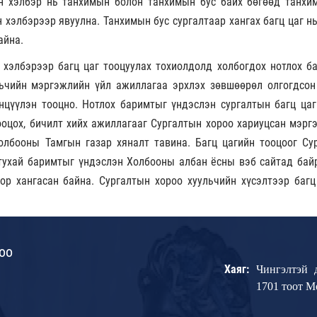
ын хэлбэр нь танхимын болон танхимын бус байх бөгөөд танхи
 хэлбэрээр явуулна. Танхимын бус сургалтаар хангах багц цаг н
айна.
 хэлбэрээр багц цаг тооцуулах тохиолдолд холбогдох нотлох б
льчийн мэргэжлийн үйл ажиллагаа эрхлэх зөвшөөрөл олгогдсон
нцүүлэн тооцно. Нотлох баримтыг үндэслэн сургалтын багц цаг
ооцох, бичилт хийх ажиллагааг Сургалтын хороо хариуцсан мэрг
Холбооны Тамгын газар хяналт тавина. Багц цагийн тооцоог Су
тухай баримтыг үндэслэн Холбооны албан ёсны вэб сайтад бай
ор хангасан байна. Сургалтын хороо хуульчийн хүсэлтээр багц
оо
Хаяг:
Чингэлтэй 
1701 тоот 