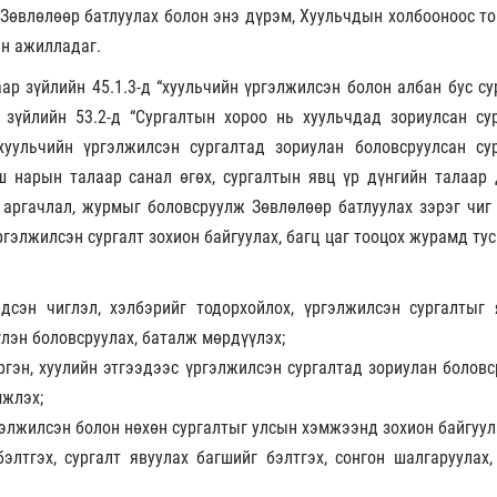
 Зөвлөлөөр батлуулах болон энэ дүрэм, Хуульчдын холбооноос то
эн ажилладаг.
ар зүйлийн 45.1.3-д “хуульчийн үргэлжилсэн болон албан бус су
р зүйлийн 53.2-д “Сургалтын хороо нь хуульчдад зориулсан су
 хуульчийн үргэлжилсэн сургалтад зориулан боловсруулсан су
ш нарын талаар санал өгөх, сургалтын явц үр дүнгийн талаар 
х аргачлал, журмыг боловсруулж Зөвлөлөөр батлуулах зэрэг чиг 
ргэлжилсэн сургалт зохион байгуулах, багц цаг тооцох журамд ту
дсэн чиглэл, хэлбэрийг тодорхойлох, үргэлжилсэн сургалтыг 
үлэн боловсруулах, баталж мөрдүүлэх;
ргэн, хуулийн этгээдээс үргэлжилсэн сургалтад зориулан боловс
мжлэх;
гэлжилсэн болон нөхөн сургалтыг улсын хэмжээнд зохион байгуул
элтгэх, сургалт явуулах багшийг бэлтгэх, сонгон шалгаруулах,