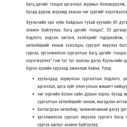
багц цагийг тооцох аргачлал, журмыг боловсруулж,
бусад дүрэм, журамд заасан чиг үүргийг хэрэгжүүл
Хуульчийн эрх зүйн байдлын тухай хуулийн 45 дуга
зохион байгуулах, багц цагийг тооцох”, 53 дугаа
бодлого, үндсэн чиглэл, хэлбэрийг тодорхойлж,
хөтөлбөрийг хянаж хэлэлцэх, сургалт явуулах баг
гаргах, үргэлжилсэн сургалтын багц цагийг тооцо
хэрэгжүүлнэ” гэж тус тус заасны дагуу Хуульчийн ү
бүрэн эрхийн хүрээнд ажиллаж байна. Үүнд:
хуульчдад зориулсан сургалтын бодлого, үн
аргачлал, арга зүйг олон улсын жишигт нийцү
чиг үүргийн болон сайн дурын хороо, бусад и
сургалтын хөтөлбөрийг хянаж, магадлан итгэ
батлагдсан хөтөлбөр, төлөвлөгөөний дагуу үр
үргэлжилсэн сургалт явуулах сургагч багш б
сургах ажлыг зохион байгуулах;