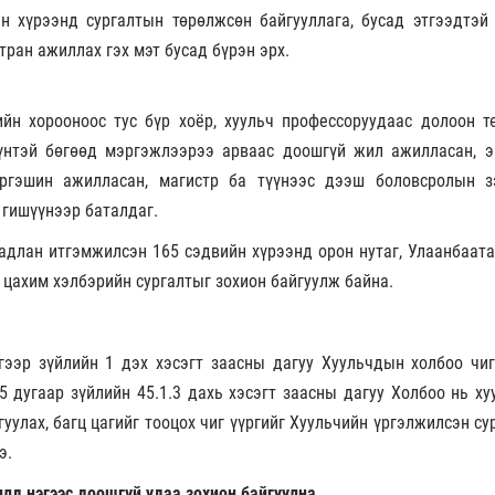
н хүрээнд сургалтын төрөлжсөн байгууллага, бусад этгээдтэй
тран ажиллах гэх мэт бусад бүрэн эрх.
ийн хорооноос тус бүр хоёр, хуульч профессоруудаас долоон т
үүнтэй бөгөөд мэргэжлээрээ арваас доошгүй жил ажилласан, э
ргэшин ажилласан, магистр ба түүнээс дээш боловсролын з
 гишүүнээр баталдаг.
гадлан итгэмжилсэн 165 сэдвийн хүрээнд орон нутаг, Улаанбаата
цахим хэлбэрийн сургалтыг зохион байгуулж байна.
гээр зүйлийн 1 дэх хэсэгт заасны дагуу Хуульчдын холбоо чиг
 дугаар зүйлийн 45.1.3 дахь хэсэгт заасны дагуу Холбоо нь ху
уулах, багц цагийг тооцох чиг үүргийг Хуульчийн үргэлжилсэн с
э.
лд нэгээс доошгүй удаа зохион байгуулна.