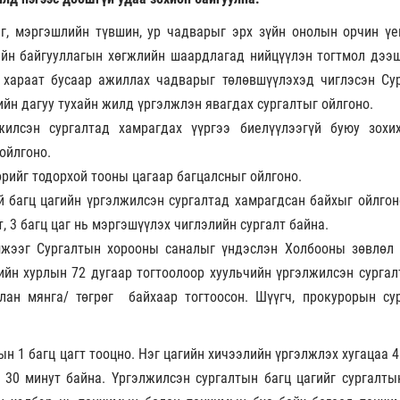
г, мэргэшлийн түвшин, ур чадварыг эрх зүйн онолын орчин үе
лийн байгууллагын хөгжлийн шаардлагад нийцүүлэн тогтмол дээш
 хараат бусаар ажиллах чадварыг төлөвшүүлэхэд чиглэсэн Су
йн дагуу тухайн жилд үргэлжлэн явагдах сургалтыг ойлгоно.
жилсэн сургалтад хамрагдах үүргээ биелүүлээгүй буюу зохи
ойлгоно.
өрийг тодорхой тооны цагаар багцалсныг ойлгоно.
үй багц цагийн үргэлжилсэн сургалтад хамрагдсан байхыг ойлгон
, 3 багц цаг нь мэргэшүүлэх чиглэлийн сургалт байна.
мжээг Сургалтын хорооны саналыг үндэслэн Холбооны зөвлөл 
йн хурлын 72 дугаар тогтоолоор хуульчийн үргэлжилсэн сургал
лан мянга/ төгрөг байхаар тогтоосон. Шүүгч, прокурорын су
н 1 багц цагт тооцно. Нэг цагийн хичээлийн үргэлжлэх хугацаа 
 30 минут байна. Үргэлжилсэн сургалтын багц цагийг сургалты