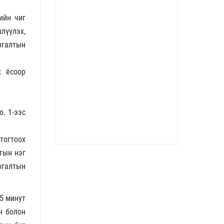
ийн чиг
лүүлэх,
ргалтын
х ёсоор
о. 1-ээс
тогтоох
тын нэг
ргалтын
45 минут
н болон