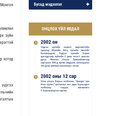
Бусад мэдээлэл
 Монгол
өлөөлөл
ОНЦЛОХ ҮЙЛ ЯВДАЛ
рх зүйн
2002 он
эрэгтэй
Үндсэн хуулийн нэмэлт, өөрчлөлтийн
хүрээнд Шүүхийн багц хуулийн төслийг
боловсруулж, Үндсэн хуулийн Хорин
зургадугаар зүйлийн 2 дахь хэсэгт заасны
р хотод
дагуу Монгол Улсын Ерөнхийлөгчид
хүргүүлэн УИХ-д өргөн мэдүүлж хэлэлцүүлэх
тал дээр хамтран ажиллахыг хүсэв
2002 оны 12 сар
Олон улсын Барын холбооны “Шилдэг про
 үүргээ
боно хуульч” шагналыг анх удаа Хуульчдын
холбооны гишүүн, өмгөөлөгч
Х.Баасанжаргал хүртэв.
ульчийн
ургалтын