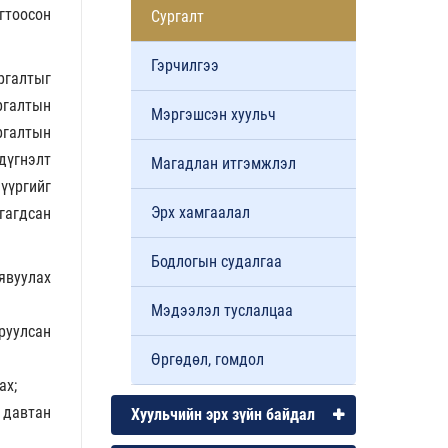
гтоосон
Сургалт
Гэрчилгээ
ргалтыг
ргалтын
Мэргэшсэн хуульч
ргалтын
дүгнэлт
Магадлан итгэмжлэл
үүргийг
Эрх хамгаалал
сгагдсан
Бодлогын судалгаа
явуулах
Мэдээлэл туслалцаа
руулсан
Өргөдөл, гомдол
ах;
 давтан
Хуульчийн эрх зүйн байдал