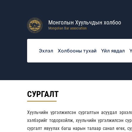
Монголын Хуульчдын холбоо
Mongolian Bar association
Эхлэл
Холбооны тухай
Үйл явдал
Ү
СУРГАЛТ
Хуульчийн үргэлжилсэн сургалтын асуудал эрхэлс
хэлбэрийг тодорхойлж, хуульчийн үргэлжилсэн сур
сургалт явуулах багш нарын талаар санал өгөх, с