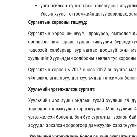
үргэлжилсэн сургалттай холбогдсон асуудлы
Улсын хууль тогтоомжийн дагуу харилцах, хам
Сургалтын хорооны гишүүд:
Сургалтын хороо нь шүүгч, прокурор, өмгөөлөгчд
оролцсон, нийт арван гурван гишүүний бүрэлдэх
тодорхой салбараар зургаагаас доошгүй жил мэ
хуульчийг Хуульчдын холбооны зөвлөл тус хорооны
Сургалтын хороо нь 2017 оноос 2022 он хүртэл ма
үйл ажиллагаа явуулдаг хуульчдад танхимын болон 
Хуульчийн үргэлжилсэн сургалт:
Хуульчийн эрх зүйн байдлын тухай хуулийн 49 дү
хороодоор дамжуулан хэрэгжүүлнэ. Мөн хуулийн 45
үргэлжилсэн болон албан бус сургалтыг зохион байг
асуудал эрхэлсэн хороогоор дамжуулан хэрэгжүүлн
Хуульчийн үргэлжилсэн болон ёс зүйн сургалтыг жи