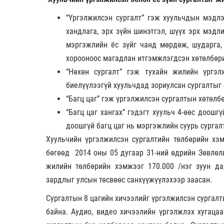
“Үргэлжилсэн сургалт” гэж хуульчдын мэдлэ
хандлага, эрх зүйн шинэтгэл, шүүх эрх мэд
мэргэжлийн ёс зүйг чанд мөрдөж, шударга,
хорооноос магадлан итгэмжлэгдсэн хөтөлбөри
“Нөхөн сургалт” гэж тухайн жилийн үргэл
биелүүлээгүй хуульчдад зориулсан сургалтыг 
“Багц цаг” гэж үргэлжилсэн сургалтын хөтөлб
“Багц цаг хангах” гэдэгт хуульч 4-өөс доошг
доошгүй багц цаг нь мэргэжлийн суурь сургалт
Хуульчийн үргэлжилсэн сургалтийн төлбөрийн хэ
бөгөөд 2014 оны 05 дугаар 31-ний өдрийн Зөвлөли
жилийн төлбөрийн хэмжээг 170.000 /нэг зуун да
зардлыг улсын төсвөөс санхүүжүүлэхээр заасан.
Сургалтын 8 цагийн хичээлийг үргэлжилсэн сургалты
байна. Аудио, видео хичээлийн үргэлжлэх хугацаа