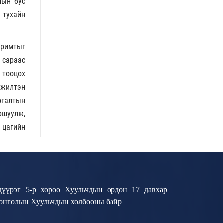
мын бус
ь тухайн
аримтыг
 сараас
 тооцох
эжилтэн
ргалтын
ршуулж,
 цагийн
дүүрэг 5-р хороо Хуульчдын ордон 17 давхар
Монголын Хуульчдын холбооны байр