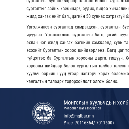
сургалтын бус хэлбэрээр хангаж болно. Сургалт
сургалтыг зайны /вебинар/, аудио, видео хичээлийн
жилд хангах нийт багц цагийн 50 хувиас хэтрэхгүй б
Үргэлжилсэн сургалтад хамрагдсан, сургалтын бус
ирүүлнэ. Үргэлжилсэн сургалтын багц цагийг хуу
эхлэн нэг жилд хангах багцийн хэмжээнд хувь тэ
эсэхийг Сургалтын хороо шийдвэрлэнэ. Багц цаг т
гүйцэтгэх ба Сургалтын хорооны дарга, гишүүн, 
хорооны шийдвэр болон сургалтын төлбөр төлсөн 
хуульч өөрийн нууц үгээр нэвтэрч харах боломжо
хангалтын талаарх тодорхойлолт олгож болно.
Монголын хуульчдын холб
Mongolian Bar association
info@mglbar.mn
Утас: 70116364/ 70116007