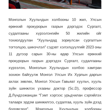
Монголын Хуульчдын холбооны 10 жил, Улсын
ерөнхий прокурорын газрын дэргэдэх Сургалт,
судалгааны хүрээлэнгийн 50 жилийн ойг
тохиолдуулан “Хуульчдад зориулсан сургалтын
тогтолцоо, шинэчлэл” сэдэвт хэлэлцүүлгийг 2023 оны
11 дүгээр сарын 30-ны өдөр Улсын ерөнхий
прокурорын газрын дэргэдэх Сургалт, судалгааны
хүрээлэн, Монголын Хуульчдын холбоо хамтран
зохион байгуулж
Монгол Улсын Их Хурлын даргын
ахлах зөвлөх, Монгол Улсын Гавьяат хуульч, хууль
зүйн шинжлэх ухааны доктор (Sc.D), профессор
Д.Лүндээжанцан “Гэмт хэргээс урьдчилан сэргийлэх
талаарх эрдэм шинжилгээ, судалгаа, хууль зүйн дээд
боловсрол”, Монголын Хуульчдын холбооны