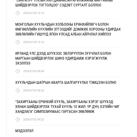
"СИНГАПУР УЛСЫН ХИЛ ДАМНАСАН АРИЛЖААНЫ МАРГААНЫГ
ШИЙДВЭРЛЭХ ТОГТОЛЦОО" СЭДЭВТ СУРГАЛТ БОЛЛОО
2026-07-03 13:15
МОНГОЛЫН ХУУЛЬЧДЫН ХОЛБООНЫ ЕРӨНХИЙЛӨГЧ БОЛОН
ӨМГӨӨЛЛИЙН ХУУЛИЙН ЭТГЭЭДИЙГ ДЭМЖИХ ХОРООНЫ УДИРДАХ
ЗӨВЛӨЛИЙН ГИШҮҮД ЯПОН УЛСАД АЛБАН АЙЛЧЛАЛ ХИЙЛЭЭ
2026-07-03 13:10
ИРЛАНД УЛС ДЭЭД ШҮҮХЭЭС ЭВЛЭРҮҮЛЭН ЗУУЧЛАЛ БОЛОН
МАРГААН ШИЙДВЭРЛЭХ ШИНЭ УДИРДАМЖ ХЭРЭГЖҮҮЛЖ
ЭХЭЛЛЭЭ
2026-07-02 09:48
ХУУЛЬЧДЫН ШАТРЫН АВАРГА ШАЛГАРУУЛАХ ТЭМЦЭЭН БОЛНО
2026-07-02 09:24
“ЗАХИРГААНЫ ЕРӨНХИЙ ХУУЛЬ, ЗАХИРГААНЫ ХЭРЭГ ШҮҮХЭД
ХЯНАН ШИЙДВЭРЛЭХ ТУХАЙ ХУУЛЬ 10 ЖИЛ: ҮР ДҮН, ХЭТИЙН ЧИГ
ХАНДЛАГА” СИМПОЗИУМААС ГАРГАСАН ЗӨВЛӨМЖ
2026-07-02 09:22
МЭДЭЭЛЭЛ