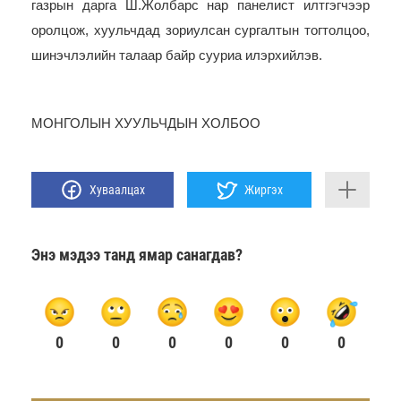
газрын дарга Ш.Жолбарс нар панелист илтгэгчээр
оролцож, хуульчдад зориулсан сургалтын тогтолцоо,
шинэчлэлийн талаар байр сууриа илэрхийлэв.
МОНГОЛЫН ХУУЛЬЧДЫН ХОЛБОО
Хуваалцах
Жиргэх
Энэ мэдээ танд ямар санагдав?
0
0
0
0
0
0