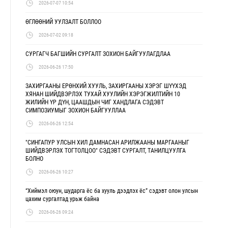
2026-07-07 10:54
ӨГЛӨӨНИЙ УУЛЗАЛТ БОЛЛОО
2026-07-02 09:18
СУРГАГЧ БАГШИЙН СУРГАЛТ ЗОХИОН БАЙГУУЛАГДЛАА
2026-06-26 17:50
ЗАХИРГААНЫ ЕРӨНХИЙ ХУУЛЬ, ЗАХИРГААНЫ ХЭРЭГ ШҮҮХЭД
ХЯНАН ШИЙДВЭРЛЭХ ТУХАЙ ХУУЛИЙН ХЭРЭГЖИЛТИЙН 10
ЖИЛИЙН ҮР ДҮН, ЦААШДЫН ЧИГ ХАНДЛАГА СЭДЭВТ
СИМПОЗИУМЫГ ЗОХИОН БАЙГУУЛЛАА
2026-06-26 12:54
"СИНГАПУР УЛСЫН ХИЛ ДАМНАСАН АРИЛЖААНЫ МАРГААНЫГ
ШИЙДВЭРЛЭХ ТОГТОЛЦОО" СЭДЭВТ СУРГАЛТ, ТАНИЛЦУУЛГА
БОЛНО
2026-06-26 10:27
“Хиймэл оюун, шударга ёс ба хууль дээдлэх ёс” сэдэвт олон улсын
цахим сургалтад урьж байна
2026-06-26 09:24