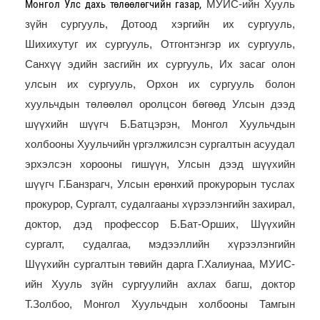
Монгол Улс дахь төлөөлөгчийн газар,
МУИС-ийн Хууль
зүйн сургууль, Дотоод хэргийн их сургууль,
Шихихутуг их сургууль, Отгонтэнгэр их сургууль,
Санхүү эдийн засгийн их сургууль, Их засаг олон
улсын их сургууль, Орхон их сургууль болон
хуульчдын төлөөлөл оролцсон бөгөөд Улсын дээд
шүүхийн шүүгч Б.Батцэрэн, Монгол Хуульчдын
холбооны Хуульчийн үргэлжилсэн сургалтын асуудал
эрхэлсэн хорооны гишүүн, Улсын дээд шүүхийн
шүүгч Г.Банзрагч,
Улсын ерөнхий прокурорын туслах
прокурор, Сургалт, судалгааны хүрээлэнгийн захирал,
доктор, дэд профессор Б.Бат-Орших,
Шүүхийн
сургалт, судалгаа, мэдээллийн хүрээлэнгийн
Шүүхийн сургалтын төвийн дарга Г.Халиунаа, МУИС-
ийн Хууль зүйн сургуулийн ахлах багш, доктор
Т.Золбоо, Монгол Хуульчдын холбооны Тамгын