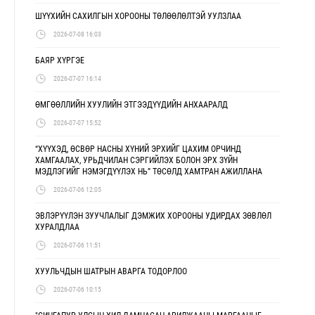
ШҮҮХИЙН САХИЛГЫН ХОРООНЫ ТӨЛӨӨЛӨЛТЭЙ УУЛЗЛАА
2026-07-08 16:03
БАЯР ХҮРГЭЕ
2026-07-07 16:14
ӨМГӨӨЛЛИЙН ХУУЛИЙН ЭТГЭЭДҮҮДИЙН АНХААРАЛД
2026-07-07 15:52
“ХҮҮХЭД, ӨСВӨР НАСНЫ ХҮНИЙ ЭРХИЙГ ЦАХИМ ОРЧИНД
ХАМГААЛАХ, УРЬДЧИЛАН СЭРГИЙЛЭХ БОЛОН ЭРХ ЗҮЙН
МЭДЛЭГИЙГ НЭМЭГДҮҮЛЭХ НЬ” ТӨСӨЛД ХАМТРАН АЖИЛЛАНА
2026-07-06 12:05
ЭВЛЭРҮҮЛЭН ЗУУЧЛАЛЫГ ДЭМЖИХ ХОРООНЫ УДИРДАХ ЗӨВЛӨЛ
ХУРАЛДЛАА
2026-07-06 11:51
ХУУЛЬЧДЫН ШАТРЫН АВАРГА ТОДОРЛОО
2026-07-06 10:15