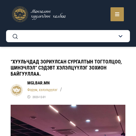
Монголын
хуульчдын холбоо
“ХУУЛЬЧДАД ЗОРИУЛСАН СУРГАЛТЫН ТОГТОЛЦОО,
ШИНЭЧЛЭЛ” СЭДЭВТ ХЭЛЭЛЦҮҮЛЭГ ЗОХИОН
БАЙГУУЛЛАА.
MGLBAR.MN
Форум, хэлэлцүүлэг
2023-12-01