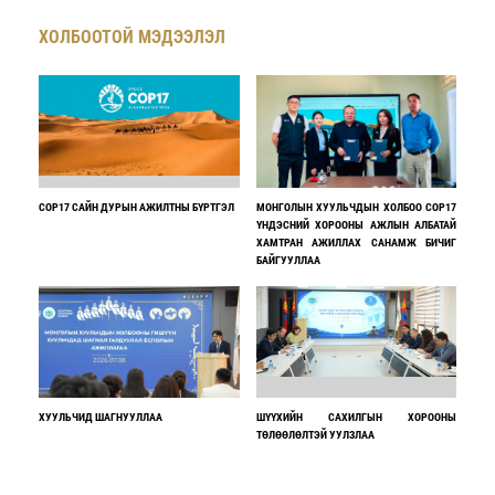
ХОЛБООТОЙ МЭДЭЭЛЭЛ
COP17 САЙН ДУРЫН АЖИЛТНЫ БҮРТГЭЛ
МОНГОЛЫН ХУУЛЬЧДЫН ХОЛБОО COP17
ҮНДЭСНИЙ ХОРООНЫ АЖЛЫН АЛБАТАЙ
ХАМТРАН АЖИЛЛАХ САНАМЖ БИЧИГ
БАЙГУУЛЛАА
ХУУЛЬЧИД ШАГНУУЛЛАА
ШҮҮХИЙН САХИЛГЫН ХОРООНЫ
ТӨЛӨӨЛӨЛТЭЙ УУЛЗЛАА