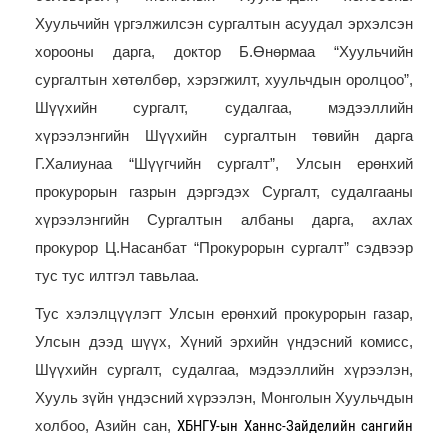
Хуульчийн үргэлжилсэн сургалтын асуудал эрхэлсэн
хорооны
дарга, доктор Б.Өнөрмаа “Хуульчийн
сургалтын хөтөлбөр, хэрэгжилт, хуульчдын оролцоо”,
Шүүхийн сургалт, судалгаа, мэдээллийн
хүрээлэнгийн Шүүхийн сургалтын төвийн дарга
Г.Халиунаа “Шүүгчийн сургалт”, Улсын ерөнхий
прокурорын газрын дэргэдэх Сургалт, судалгааны
хүрээлэнгийн Сургалтын албаны дарга, ахлах
прокурор Ц.Насанбат “Прокурорын сургалт” сэдвээр
тус тус илтгэл тавьлаа.
Тус хэлэлцүүлэгт
Улсын ерөнхий прокурорын газар,
Улсын дээд шүүх, Хүний эрхийн үндэсний комисс,
Шүүхийн сургалт, судалгаа, мэдээллийн хүрээлэн,
Хууль зүйн үндэсний хүрээлэн, Монголын Хуульчдын
ХБНГУ-ын Ханнс-Зайделийн сангийн
холбоо, Азийн сан,