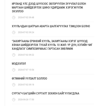
ИРЛАНД УЛС ДЭЭД ШҮҮХЭЭС ЭВЛЭРҮҮЛЭН ЗУУЧЛАЛ БОЛОН
МАРГААН ШИЙДВЭРЛЭХ ШИНЭ УДИРДАМЖ ХЭРЭГЖҮҮЛЖ
ЭХЭЛЛЭЭ
2026-07-02 09:48
ХУУЛЬЧДЫН ШАТРЫН АВАРГА ШАЛГАРУУЛАХ ТЭМЦЭЭН БОЛНО
2026-07-02 09:24
“ЗАХИРГААНЫ ЕРӨНХИЙ ХУУЛЬ, ЗАХИРГААНЫ ХЭРЭГ ШҮҮХЭД
ХЯНАН ШИЙДВЭРЛЭХ ТУХАЙ ХУУЛЬ 10 ЖИЛ: ҮР ДҮН, ХЭТИЙН ЧИГ
ХАНДЛАГА” СИМПОЗИУМААС ГАРГАСАН ЗӨВЛӨМЖ
2026-07-02 09:22
МЭДЭЭЛЭЛ
2026-07-07 10:54
ӨГЛӨӨНИЙ УУЛЗАЛТ БОЛЛОО
2026-07-02 09:18
СУРГАГЧ БАГШИЙН СУРГАЛТ ЗОХИОН БАЙГУУЛАГДЛАА
2026-06-26 17:50