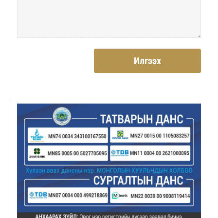
Илгээх