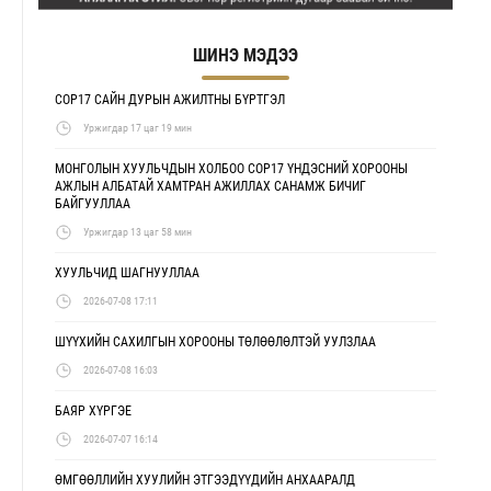
ШИНЭ МЭДЭЭ
COP17 САЙН ДУРЫН АЖИЛТНЫ БҮРТГЭЛ
Уржигдар 17 цаг 19 мин
МОНГОЛЫН ХУУЛЬЧДЫН ХОЛБОО COP17 ҮНДЭСНИЙ ХОРООНЫ
АЖЛЫН АЛБАТАЙ ХАМТРАН АЖИЛЛАХ САНАМЖ БИЧИГ
БАЙГУУЛЛАА
Уржигдар 13 цаг 58 мин
ХУУЛЬЧИД ШАГНУУЛЛАА
2026-07-08 17:11
ШҮҮХИЙН САХИЛГЫН ХОРООНЫ ТӨЛӨӨЛӨЛТЭЙ УУЛЗЛАА
2026-07-08 16:03
БАЯР ХҮРГЭЕ
2026-07-07 16:14
ӨМГӨӨЛЛИЙН ХУУЛИЙН ЭТГЭЭДҮҮДИЙН АНХААРАЛД