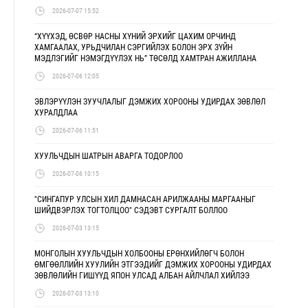
2026-07-07 15:52
“ХҮҮХЭД, ӨСВӨР НАСНЫ ХҮНИЙ ЭРХИЙГ ЦАХИМ ОРЧИНД
ХАМГААЛАХ, УРЬДЧИЛАН СЭРГИЙЛЭХ БОЛОН ЭРХ ЗҮЙН
МЭДЛЭГИЙГ НЭМЭГДҮҮЛЭХ НЬ” ТӨСӨЛД ХАМТРАН АЖИЛЛАНА
2026-07-06 12:05
ЭВЛЭРҮҮЛЭН ЗУУЧЛАЛЫГ ДЭМЖИХ ХОРООНЫ УДИРДАХ ЗӨВЛӨЛ
ХУРАЛДЛАА
2026-07-06 11:51
ХУУЛЬЧДЫН ШАТРЫН АВАРГА ТОДОРЛОО
2026-07-06 10:15
"СИНГАПУР УЛСЫН ХИЛ ДАМНАСАН АРИЛЖААНЫ МАРГААНЫГ
ШИЙДВЭРЛЭХ ТОГТОЛЦОО" СЭДЭВТ СУРГАЛТ БОЛЛОО
2026-07-03 13:15
МОНГОЛЫН ХУУЛЬЧДЫН ХОЛБООНЫ ЕРӨНХИЙЛӨГЧ БОЛОН
ӨМГӨӨЛЛИЙН ХУУЛИЙН ЭТГЭЭДИЙГ ДЭМЖИХ ХОРООНЫ УДИРДАХ
ЗӨВЛӨЛИЙН ГИШҮҮД ЯПОН УЛСАД АЛБАН АЙЛЧЛАЛ ХИЙЛЭЭ
2026-07-03 13:10