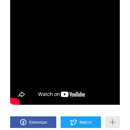
Хуваалцах
Жиргэх