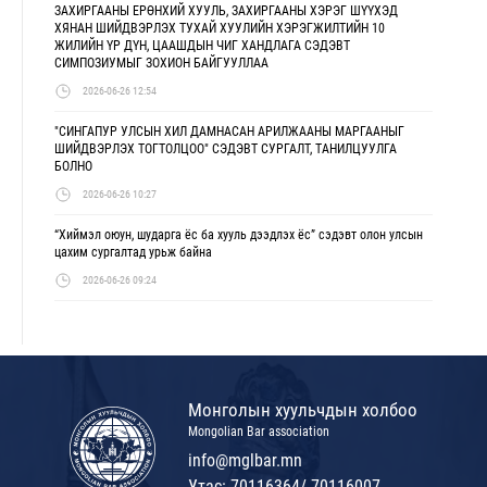
ЗАХИРГААНЫ ЕРӨНХИЙ ХУУЛЬ, ЗАХИРГААНЫ ХЭРЭГ ШҮҮХЭД
ХЯНАН ШИЙДВЭРЛЭХ ТУХАЙ ХУУЛИЙН ХЭРЭГЖИЛТИЙН 10
ЖИЛИЙН ҮР ДҮН, ЦААШДЫН ЧИГ ХАНДЛАГА СЭДЭВТ
СИМПОЗИУМЫГ ЗОХИОН БАЙГУУЛЛАА
2026-06-26 12:54
"СИНГАПУР УЛСЫН ХИЛ ДАМНАСАН АРИЛЖААНЫ МАРГААНЫГ
ШИЙДВЭРЛЭХ ТОГТОЛЦОО" СЭДЭВТ СУРГАЛТ, ТАНИЛЦУУЛГА
БОЛНО
2026-06-26 10:27
“Хиймэл оюун, шударга ёс ба хууль дээдлэх ёс” сэдэвт олон улсын
цахим сургалтад урьж байна
2026-06-26 09:24
Монголын хуульчдын холбоо
Mongolian Bar association
info@mglbar.mn
Утас: 70116364/ 70116007