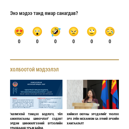
Энэ мэдээ танд ямар санагдав?
0
0
0
0
0
0
ХОЛБООТОЙ МЭДЭЭЛЭЛ
"АВЛИГАТАЙ ТЭМЦЭХ БОДЛОГО, ҮЙЛ
ХИЙМЭЛ ОЮУНЫ ЭРСДЭЛИЙГ ҮНЭЛЭХ
АЖИЛЛАГААНЫ ШИНЭЧЛЭЛ" СЭДЭВТ
ЭРХ ЗҮЙН МЕХАНИЗМ БА ХҮНИЙ ЭРХИЙН
ЭРДЭМ ШИНЖИЛГЭЭНИЙ БҮТЭЭЛИЙН
ХАМГААЛАЛТ
УРАЛДААНД УРЬЖ БАЙНА