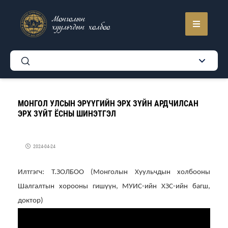
Монголын
хуульчдын холбоо
МОНГОЛ УЛСЫН ЭРҮҮГИЙН ЭРХ ЗҮЙН АРДЧИЛСАН
ЭРХ ЗҮЙТ ЁСНЫ ШИНЭТГЭЛ
2024-04-24
Илтгэгч: Т.ЗОЛБОО (Монголын Хуульчдын холбооны
Шалгалтын хорооны гишүүн, МУИС-ийн ХЗС-ийн багш,
доктор)