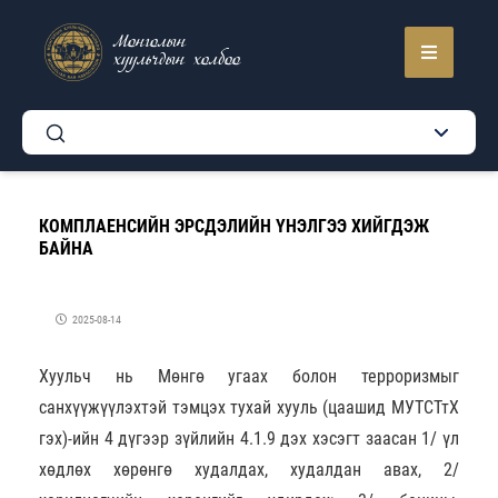
Монголын
хуульчдын холбоо
КОМПЛАЕНСИЙН ЭРСДЭЛИЙН ҮНЭЛГЭЭ ХИЙГДЭЖ
БАЙНА
2025-08-14
Хуульч нь Мөнгө угаах болон терроризмыг
санхүүжүүлэхтэй тэмцэх тухай хууль (цаашид МУТСТтХ
гэх)-ийн 4 дүгээр зүйлийн 4.1.9 дэх хэсэгт заасан 1/ үл
хөдлөх хөрөнгө худалдах, худалдан авах, 2/