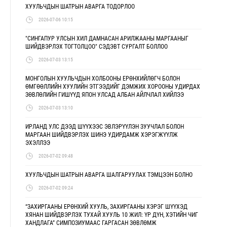
ХУУЛЬЧДЫН ШАТРЫН АВАРГА ТОДОРЛОО
2026-07-06 10:15
"СИНГАПУР УЛСЫН ХИЛ ДАМНАСАН АРИЛЖААНЫ МАРГААНЫГ
ШИЙДВЭРЛЭХ ТОГТОЛЦОО" СЭДЭВТ СУРГАЛТ БОЛЛОО
2026-07-03 13:15
МОНГОЛЫН ХУУЛЬЧДЫН ХОЛБООНЫ ЕРӨНХИЙЛӨГЧ БОЛОН
ӨМГӨӨЛЛИЙН ХУУЛИЙН ЭТГЭЭДИЙГ ДЭМЖИХ ХОРООНЫ УДИРДАХ
ЗӨВЛӨЛИЙН ГИШҮҮД ЯПОН УЛСАД АЛБАН АЙЛЧЛАЛ ХИЙЛЭЭ
2026-07-03 13:10
ИРЛАНД УЛС ДЭЭД ШҮҮХЭЭС ЭВЛЭРҮҮЛЭН ЗУУЧЛАЛ БОЛОН
МАРГААН ШИЙДВЭРЛЭХ ШИНЭ УДИРДАМЖ ХЭРЭГЖҮҮЛЖ
ЭХЭЛЛЭЭ
2026-07-02 09:48
ХУУЛЬЧДЫН ШАТРЫН АВАРГА ШАЛГАРУУЛАХ ТЭМЦЭЭН БОЛНО
2026-07-02 09:24
“ЗАХИРГААНЫ ЕРӨНХИЙ ХУУЛЬ, ЗАХИРГААНЫ ХЭРЭГ ШҮҮХЭД
ХЯНАН ШИЙДВЭРЛЭХ ТУХАЙ ХУУЛЬ 10 ЖИЛ: ҮР ДҮН, ХЭТИЙН ЧИГ
ХАНДЛАГА” СИМПОЗИУМААС ГАРГАСАН ЗӨВЛӨМЖ