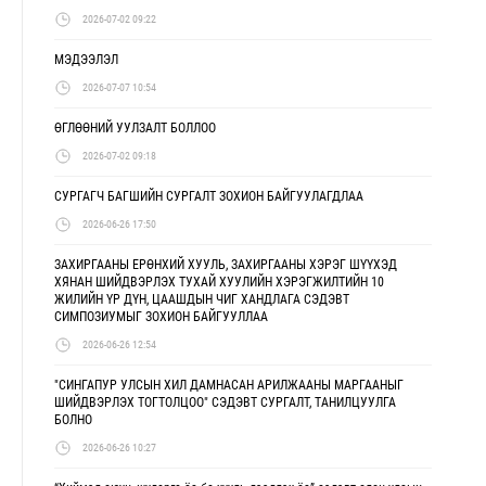
2026-07-02 09:22
МЭДЭЭЛЭЛ
2026-07-07 10:54
ӨГЛӨӨНИЙ УУЛЗАЛТ БОЛЛОО
2026-07-02 09:18
СУРГАГЧ БАГШИЙН СУРГАЛТ ЗОХИОН БАЙГУУЛАГДЛАА
2026-06-26 17:50
ЗАХИРГААНЫ ЕРӨНХИЙ ХУУЛЬ, ЗАХИРГААНЫ ХЭРЭГ ШҮҮХЭД
ХЯНАН ШИЙДВЭРЛЭХ ТУХАЙ ХУУЛИЙН ХЭРЭГЖИЛТИЙН 10
ЖИЛИЙН ҮР ДҮН, ЦААШДЫН ЧИГ ХАНДЛАГА СЭДЭВТ
СИМПОЗИУМЫГ ЗОХИОН БАЙГУУЛЛАА
2026-06-26 12:54
"СИНГАПУР УЛСЫН ХИЛ ДАМНАСАН АРИЛЖААНЫ МАРГААНЫГ
ШИЙДВЭРЛЭХ ТОГТОЛЦОО" СЭДЭВТ СУРГАЛТ, ТАНИЛЦУУЛГА
БОЛНО
2026-06-26 10:27