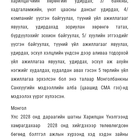
харилцагчийн хөрөнгийг удирдах; 3/ банкны,
хадгаламжийн, үнэт цаасны дансыг удирдах, 4/
компанийг үүсгэн байгуулах, түүний үйл ажиллагааг
явуулах, удирдахад зориулан хөрөнгө татах,
бүрдүүлэхийг зохион байгуулах, 5/ хуулийн этгээдийг
үүсгэн байгуулах, түүний үйл ажиллагааг явуулах,
удирдах, эсхүл хэлцлийн үндсэн дээр аливаа тодорхой
үйл ажиллагаа явуулах, удирдах, эсхүл аж ахуйн
нэгжийг худалдах, худалдан авах гэсэн 5 төрлийн үйл
ажиллагаа эрхэлсэн бол энэ талаар Монголбанкны
Санхүүгийн мэдээллийн алба (цаашид СМА гэх)-нд
мэдээлэх үүрэг хүлээсэн.
Монгол
Улс 2028 онд дараагийн шатны Харилцан Үнэлгээнд
хамрагдахаар 2028 онд хийгдэхээр төлөвлөгдсөн
бөгөөд бэлтгэл ажлын хүрээнд хэд хэдэн зайны