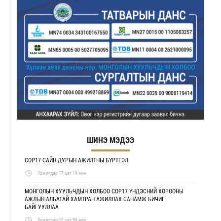
ШИНЭ МЭДЭЭ
COP17 САЙН ДУРЫН АЖИЛТНЫ БҮРТГЭЛ
Уржигдар 17 цаг 19 мин
МОНГОЛЫН ХУУЛЬЧДЫН ХОЛБОО COP17 ҮНДЭСНИЙ ХОРООНЫ
АЖЛЫН АЛБАТАЙ ХАМТРАН АЖИЛЛАХ САНАМЖ БИЧИГ
БАЙГУУЛЛАА
Уржигдар 13 цаг 58 мин