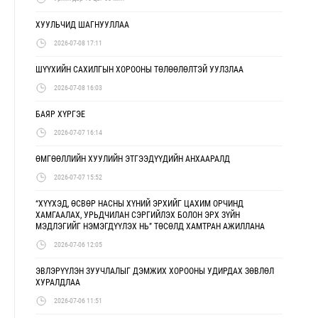
ХУУЛЬЧИД ШАГНУУЛЛАА
2026-07-08 17:11
ШҮҮХИЙН САХИЛГЫН ХОРООНЫ ТӨЛӨӨЛӨЛТЭЙ УУЛЗЛАА
2026-07-08 16:03
БАЯР ХҮРГЭЕ
2026-07-07 16:14
ӨМГӨӨЛЛИЙН ХУУЛИЙН ЭТГЭЭДҮҮДИЙН АНХААРАЛД
2026-07-07 15:52
“ХҮҮХЭД, ӨСВӨР НАСНЫ ХҮНИЙ ЭРХИЙГ ЦАХИМ ОРЧИНД
ХАМГААЛАХ, УРЬДЧИЛАН СЭРГИЙЛЭХ БОЛОН ЭРХ ЗҮЙН
МЭДЛЭГИЙГ НЭМЭГДҮҮЛЭХ НЬ” ТӨСӨЛД ХАМТРАН АЖИЛЛАНА
2026-07-06 12:05
ЭВЛЭРҮҮЛЭН ЗУУЧЛАЛЫГ ДЭМЖИХ ХОРООНЫ УДИРДАХ ЗӨВЛӨЛ
ХУРАЛДЛАА
2026-07-06 11:51