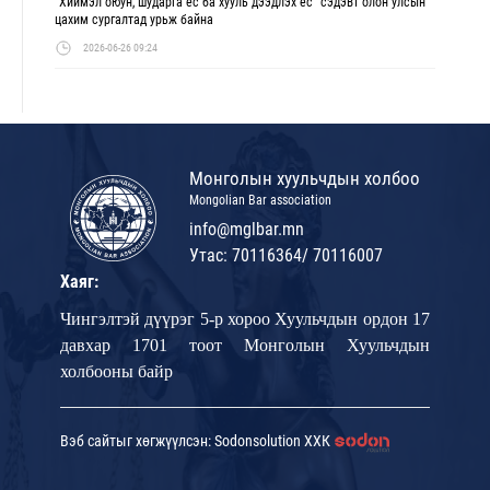
“Хиймэл оюун, шударга ёс ба хууль дээдлэх ёс” сэдэвт олон улсын
цахим сургалтад урьж байна
2026-06-26 09:24
Монголын хуульчдын холбоо
Mongolian Bar association
info@mglbar.mn
Утас: 70116364/ 70116007
Хаяг:
Чингэлтэй дүүрэг 5-р хороо Хуульчдын ордон 17
давхар 1701 тоот Монголын Хуульчдын
холбооны байр
Вэб сайтыг хөгжүүлсэн: Sodonsolution ХХК