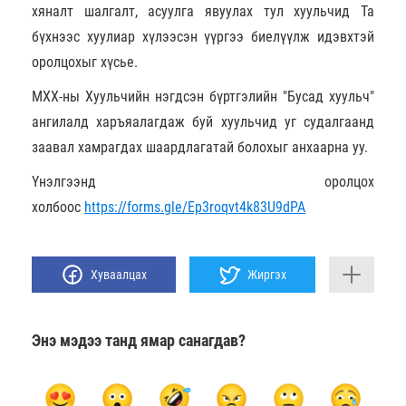
хяналт шалгалт, асуулга явуулах тул хуульчид Та
бүхнээс хуулиар хүлээсэн үүргээ биелүүлж идэвхтэй
оролцохыг хүсье.
МХХ-ны Хуульчийн нэгдсэн бүртгэлийн "Бусад хуульч"
ангилалд харъяалагдаж буй хуульчид уг судалгаанд
заавал хамрагдах шаардлагатай болохыг анхаарна уу.
Үнэлгээнд оролцох
холбоос
https://forms.gle/Ep3roqvt4k83U9dPA
Хуваалцах
Жиргэх
Энэ мэдээ танд ямар санагдав?