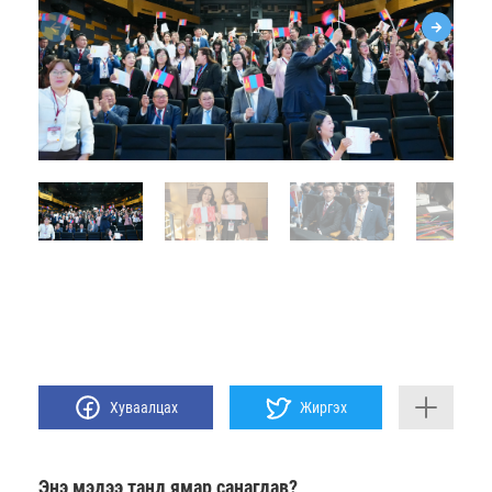
Хуваалцах
Жиргэх
Энэ мэдээ танд ямар санагдав?