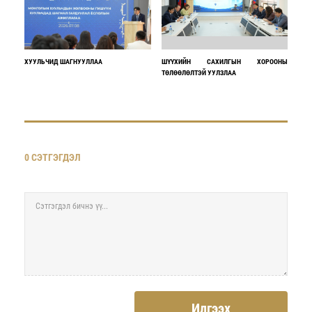
ХУУЛЬЧИД ШАГНУУЛЛАА
ШҮҮХИЙН САХИЛГЫН ХОРООНЫ
ТӨЛӨӨЛӨЛТЭЙ УУЛЗЛАА
0 СЭТГЭГДЭЛ
Илгээх