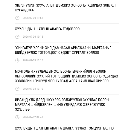
ЭВЛЭРҮҮЛЭН ЗУУЧЛАЛЫГ ДЭМЖИХ ХОРООНЫ УДИРДАХ ЗӨВЛӨЛ
ХУРАЛДЛАА
2026-07-06 11:51
ХУУЛЬЧДЫН ШАТРЫН АВАРГА ТОДОРЛОО
2026-07-06 10:15
"СИНГАПУР УЛСЫН ХИЛ ДАМНАСАН АРИЛЖААНЫ МАРГААНЫГ
ШИЙДВЭРЛЭХ ТОГТОЛЦОО" СЭДЭВТ СУРГАЛТ БОЛЛОО
2026-07-03 13:15
МОНГОЛЫН ХУУЛЬЧДЫН ХОЛБООНЫ ЕРӨНХИЙЛӨГЧ БОЛОН
ӨМГӨӨЛЛИЙН ХУУЛИЙН ЭТГЭЭДИЙГ ДЭМЖИХ ХОРООНЫ УДИРДАХ
ЗӨВЛӨЛИЙН ГИШҮҮД ЯПОН УЛСАД АЛБАН АЙЛЧЛАЛ ХИЙЛЭЭ
2026-07-03 13:10
ИРЛАНД УЛС ДЭЭД ШҮҮХЭЭС ЭВЛЭРҮҮЛЭН ЗУУЧЛАЛ БОЛОН
МАРГААН ШИЙДВЭРЛЭХ ШИНЭ УДИРДАМЖ ХЭРЭГЖҮҮЛЖ
ЭХЭЛЛЭЭ
2026-07-02 09:48
ХУУЛЬЧДЫН ШАТРЫН АВАРГА ШАЛГАРУУЛАХ ТЭМЦЭЭН БОЛНО