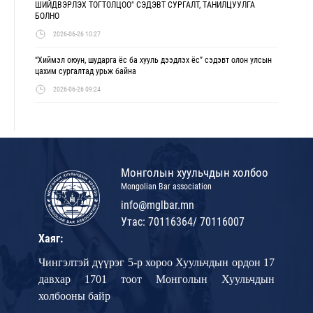
ШИЙДВЭРЛЭХ ТОГТОЛЦОО" СЭДЭВТ СУРГАЛТ, ТАНИЛЦУУЛГА
БОЛНО
2026-06-26 10:27
“Хиймэл оюун, шударга ёс ба хууль дээдлэх ёс” сэдэвт олон улсын
цахим сургалтад урьж байна
2026-06-26 09:24
Монголын хуульчдын холбоо
Mongolian Bar association
info@mglbar.mn
Утас: 70116364/ 70116007
Хаяг:
Чингэлтэй дүүрэг 5-р хороо Хуульчдын ордон 17
давхар 1701 тоот Монголын Хуульчдын
холбооны байр