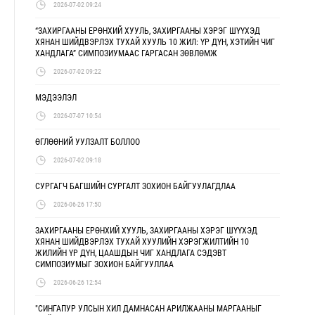
2026-07-02 09:24
“ЗАХИРГААНЫ ЕРӨНХИЙ ХУУЛЬ, ЗАХИРГААНЫ ХЭРЭГ ШҮҮХЭД
ХЯНАН ШИЙДВЭРЛЭХ ТУХАЙ ХУУЛЬ 10 ЖИЛ: ҮР ДҮН, ХЭТИЙН ЧИГ
ХАНДЛАГА” СИМПОЗИУМААС ГАРГАСАН ЗӨВЛӨМЖ
2026-07-02 09:22
МЭДЭЭЛЭЛ
2026-07-07 10:54
ӨГЛӨӨНИЙ УУЛЗАЛТ БОЛЛОО
2026-07-02 09:18
СУРГАГЧ БАГШИЙН СУРГАЛТ ЗОХИОН БАЙГУУЛАГДЛАА
2026-06-26 17:50
ЗАХИРГААНЫ ЕРӨНХИЙ ХУУЛЬ, ЗАХИРГААНЫ ХЭРЭГ ШҮҮХЭД
ХЯНАН ШИЙДВЭРЛЭХ ТУХАЙ ХУУЛИЙН ХЭРЭГЖИЛТИЙН 10
ЖИЛИЙН ҮР ДҮН, ЦААШДЫН ЧИГ ХАНДЛАГА СЭДЭВТ
СИМПОЗИУМЫГ ЗОХИОН БАЙГУУЛЛАА
2026-06-26 12:54
"СИНГАПУР УЛСЫН ХИЛ ДАМНАСАН АРИЛЖААНЫ МАРГААНЫГ