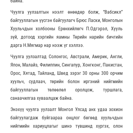
байна.
Чуулга уулзалтын нээлт өнөөдөр болж, “Вабсикл”
байгууллагын үүсгэн байгуулагч Брюс Ласки, Монголын
Хуульчдын холбооны Ерөнхийлөгч П.Одгэрэл, Хууль
зүй, дотоод хэргийн яамны Төрийн нарийн бичгийн
дарга Н.Мягмар нар нээж үг хэллээ.
Чуулга уулзалтад Солонгос, Австрали, Америк, Англи,
Япон, Малайз, Филиппин, Сингапур, Хонгконг, Пакистан,
Орос, Хятад, Тайланд, Швед зэрэг 30 орны 300 орчим
хуульч, судлаач, төрийн болон иргэний нийгмийн
байгууллагын төлөөлөл оролцож, туршлага,
санаачилгаа хуваалцаж байна.
Энэхүү чуулга уулзалт Монгол Улсад анх удаа зохион
байгуулагдаж буйгаараа онцлог бөгөөд хуульчдын
нийгмийн хариуцлагыг шинэ түвшинд хүргэх, олон