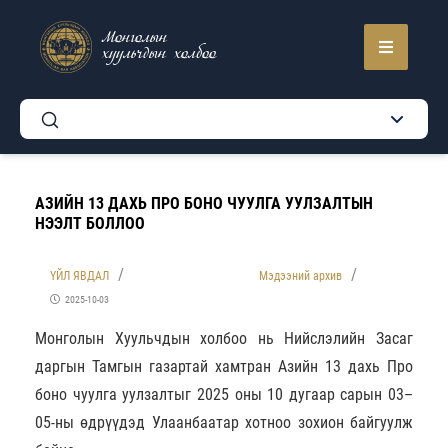
Монголын
хуульчдын холбоо
АЗИЙН 13 ДАХЬ ПРО БОНО ЧУУЛГА УУЛЗАЛТЫН
НЭЭЛТ БОЛЛОО
ҮЙЛ ЯВДАЛ
Мэдээний архив
2025-10-03
Монголын Хуульчдын холбоо нь Нийслэлийн Засаг
даргын Тамгын газартай хамтран Азийн 13 дахь Про
боно чуулга уулзалтыг 2025 оны 10 дугаар сарын 03–
05-ны өдрүүдэд Улаанбаатар хотноо зохион байгуулж