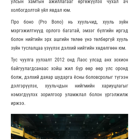
улсын хамтын ажиллагааг өргөжүүлэх чухал ач
холбогдолтой үйл явдал юм.
Про боно (Pro Bono) нь хуульчид, хууль зүйн
мэргэжилтнүүд орлого багатай, эмзэг бүлгийн иргэд
болон нийтийн эрх ашгийн төлөө үнэ төлбөргүй хууль
зүйн туслалцаа үзүүлэх дэлхий нийтийн хөдөлгөөн юм.
Тус чуулга уулзалт 2012 онд Лаос улсад анх зохион
байгуулагдсанаас хойш жил бүр өөр өөр улс оронд
болж, дэлхий даяар шударга ёсны боловсролыг түгээн
дэлгэрүүлэх, хуульчдын нийгмийн хариуцлагыг
нэмэгдүүлэх зорилгоор уламжлал болон үргэлжилж
иржээ.