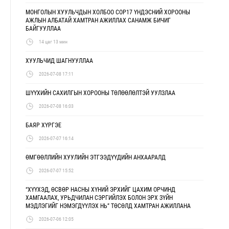
МОНГОЛЫН ХУУЛЬЧДЫН ХОЛБОО COP17 ҮНДЭСНИЙ ХОРООНЫ
АЖЛЫН АЛБАТАЙ ХАМТРАН АЖИЛЛАХ САНАМЖ БИЧИГ
БАЙГУУЛЛАА
14 цаг 13 мин
ХУУЛЬЧИД ШАГНУУЛЛАА
2026-07-08 17:11
ШҮҮХИЙН САХИЛГЫН ХОРООНЫ ТӨЛӨӨЛӨЛТЭЙ УУЛЗЛАА
2026-07-08 16:03
БАЯР ХҮРГЭЕ
2026-07-07 16:14
ӨМГӨӨЛЛИЙН ХУУЛИЙН ЭТГЭЭДҮҮДИЙН АНХААРАЛД
2026-07-07 15:52
“ХҮҮХЭД, ӨСВӨР НАСНЫ ХҮНИЙ ЭРХИЙГ ЦАХИМ ОРЧИНД
ХАМГААЛАХ, УРЬДЧИЛАН СЭРГИЙЛЭХ БОЛОН ЭРХ ЗҮЙН
МЭДЛЭГИЙГ НЭМЭГДҮҮЛЭХ НЬ” ТӨСӨЛД ХАМТРАН АЖИЛЛАНА
2026-07-06 12:05