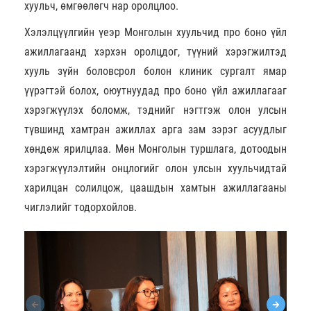
хуульч, өмгөөлөгч нар оролцлоо.
Хэлэлцүүлгийн үеэр Монголын хуульчид про боно үйл
ажиллагаанд хэрхэн оролцдог, түүний хэрэгжилтэд
хууль зүйн боловсрол болон клиник сургалт ямар
үүрэгтэй болох, оюутнуудад про боно үйл ажиллагааг
хэрэгжүүлэх боломж, тэднийг нэгтгэж олон улсын
түвшинд хамтран ажиллах арга зам зэрэг асуудлыг
хөндөж ярилцлаа. Мөн Монголын туршлага, дотоодын
хэрэгжүүлэлтийн онцлогийг олон улсын хуульчидтай
харилцан солилцож, цаашдын хамтын ажиллагааны
чиглэлийг тодорхойлов.