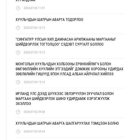
2026-07-06 11:51
ХУУЛЬЧДЫН ШАТРЫН АВАРГА ТОДОРЛОО
2026-07-06 10:15
"СИНГАПУР УЛСЫН ХИЛ ДАМНАСАН АРИЛЖААНЫ МАРГААНЫГ
ШИЙДВЭРЛЭХ ТОГТОЛЦОО" СЭДЭВТ СУРГАЛТ БОЛЛОО
2026-07-03 13:15
МОНГОЛЫН ХУУЛЬЧДЫН ХОЛБООНЫ ЕРӨНХИЙЛӨГЧ БОЛОН
ӨМГӨӨЛЛИЙН ХУУЛИЙН ЭТГЭЭДИЙГ ДЭМЖИХ ХОРООНЫ УДИРДАХ
ЗӨВЛӨЛИЙН ГИШҮҮД ЯПОН УЛСАД АЛБАН АЙЛЧЛАЛ ХИЙЛЭЭ
2026-07-03 13:10
ИРЛАНД УЛС ДЭЭД ШҮҮХЭЭС ЭВЛЭРҮҮЛЭН ЗУУЧЛАЛ БОЛОН
МАРГААН ШИЙДВЭРЛЭХ ШИНЭ УДИРДАМЖ ХЭРЭГЖҮҮЛЖ
ЭХЭЛЛЭЭ
2026-07-02 09:48
ХУУЛЬЧДЫН ШАТРЫН АВАРГА ШАЛГАРУУЛАХ ТЭМЦЭЭН БОЛНО
2026-07-02 09:24