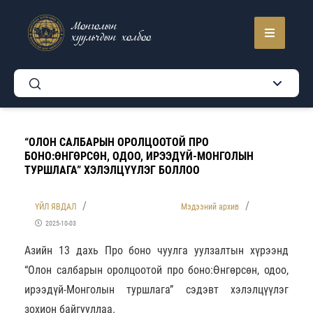
Монголын
хуульчдын холбоо
“ОЛОН САЛБАРЫН ОРОЛЦООТОЙ ПРО
БОНО:ӨНГӨРСӨН, ОДОО, ИРЭЭДҮЙ-МОНГОЛЫН
ТУРШЛАГА” ХЭЛЭЛЦҮҮЛЭГ БОЛЛОО
ҮЙЛ ЯВДАЛ
Мэдээний архив
2025-10-03
Азийн 13 дахь Про боно чуулга уулзалтын хүрээнд
“Олон салбарын оролцоотой про боно:Өнгөрсөн, одоо,
ирээдүй-Монголын туршлага” сэдэвт хэлэлцүүлэг
зохион байгууллаа.