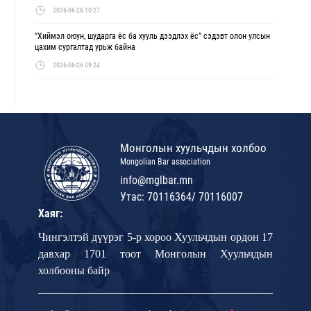
2026-06-26 10:27
“Хиймэл оюун, шударга ёс ба хууль дээдлэх ёс” сэдэвт олон улсын
цахим сургалтад урьж байна
2026-06-26 09:24
Монголын хуульчдын холбоо
Mongolian Bar association
info@mglbar.mn
Утас: 70116364/ 70116007
Хаяг:
Чингэлтэй дүүрэг 5-р хороо Хуульчдын ордон 17
давхар 1701 тоот Монголын Хуульчдын
холбооны байр