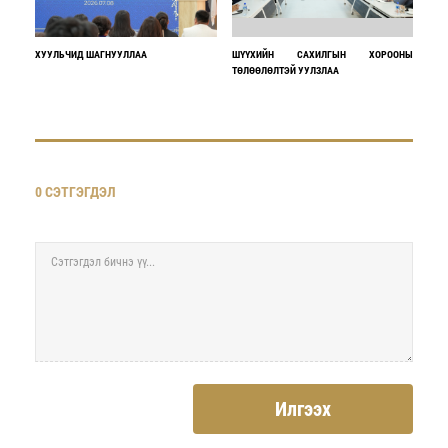
ХУУЛЬЧИД ШАГНУУЛЛАА
ШҮҮХИЙН САХИЛГЫН ХОРООНЫ
ТӨЛӨӨЛӨЛТЭЙ УУЛЗЛАА
0 СЭТГЭГДЭЛ
Илгээх