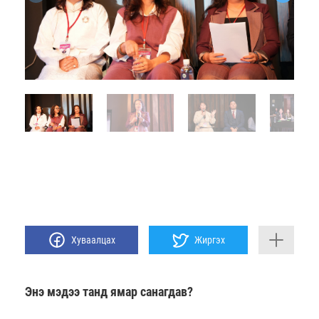
Хуваалцах
Жиргэх
Энэ мэдээ танд ямар санагдав?