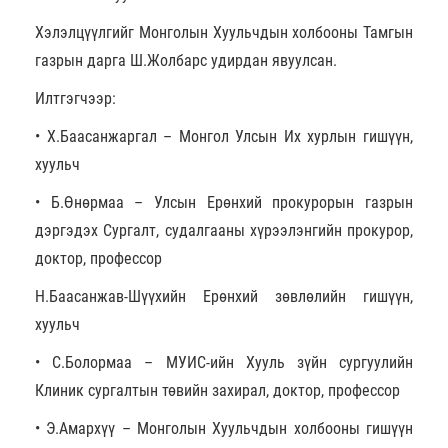
Хэлэлцүүлгийг Монголын Хуульчдын холбооны Тамгын
газрын дарга Ш.Жолбарс удирдан явуулсан.
Илтгэгчээр:
• Х.Баасанжаргал – Монгол Улсын Их хурлын гишүүн,
хуульч
• Б.Өнөрмаа – Улсын Ерөнхий прокурорын газрын
дэргэдэх Сургалт, судалгааны хүрээлэнгийн прокурор,
доктор, профессор
Н.Баасанжав-Шүүхийн Ерөнхий зөвлөлийн гишүүн,
хуульч
• С.Болормаа – МУИС-ийн Хууль зүйн сургуулийн
Клиник сургалтын төвийн захирал, доктор, профессор
• Э.Амархүү – Монголын Хуульчдын холбооны гишүүн