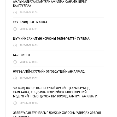
АЖЛЫН АЛБАТАЙ ХАМТРАН АЖИЛЛАХ САНАМЖ БИЧИГ
БАЙГУУЛЛАА
2026-08-06 13:58
ХУУЛЬЧИД ШАГНУУЛЛАА
2026-07-08 17:11
ШҮҮХИЙН САХИЛГЫН ХОРООНЫ ТӨЛӨӨЛӨЛТЭЙ УУЛЗЛАА
2026-07-08 16:03
БАЯР ХҮРГЭЕ
2026-07-07 16:14
ӨМГӨӨЛЛИЙН ХУУЛИЙН ЭТГЭЭДҮҮДИЙН АНХААРАЛД
2026-07-07 15:52
“ХҮҮХЭД, ӨСВӨР НАСНЫ ХҮНИЙ ЭРХИЙГ ЦАХИМ ОРЧИНД
ХАМГААЛАХ, УРЬДЧИЛАН СЭРГИЙЛЭХ БОЛОН ЭРХ ЗҮЙН
МЭДЛЭГИЙГ НЭМЭГДҮҮЛЭХ НЬ” ТӨСӨЛД ХАМТРАН АЖИЛЛАНА
2026-07-06 12:05
ЭВЛЭРҮҮЛЭН ЗУУЧЛАЛЫГ ДЭМЖИХ ХОРООНЫ УДИРДАХ ЗӨВЛӨЛ
ХУРАЛДЛАА