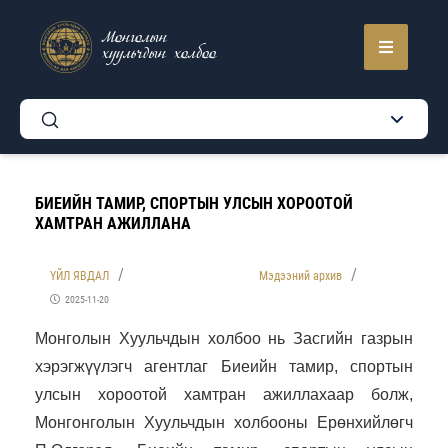
Монголын
хуульчдын холбоо
БИЕИЙН ТАМИР, СПОРТЫН УЛСЫН ХОРООТОЙ
ХАМТРАН АЖИЛЛАНА
ҮЙЛ ЯВДАЛ
Мэдээний архив
2025-11-20
Монголын Хуульчдын холбоо нь Засгийн газрын
хэрэгжүүлэгч агентлаг Биеийн тамир, спортын
улсын хороотой хамтран ажиллахаар болж,
Монгонголын Хуульчдын холбооны Ерөнхийлөгч