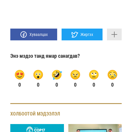
Хуваалцах
Жиргэх
Энэ мэдээ танд ямар санагдав?
0
0
0
0
0
0
ХОЛБООТОЙ МЭДЭЭЛЭЛ