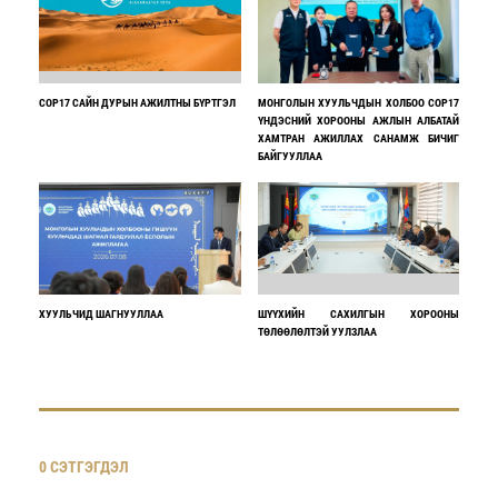
COP17 САЙН ДУРЫН АЖИЛТНЫ БҮРТГЭЛ
МОНГОЛЫН ХУУЛЬЧДЫН ХОЛБОО COP17
ҮНДЭСНИЙ ХОРООНЫ АЖЛЫН АЛБАТАЙ
ХАМТРАН АЖИЛЛАХ САНАМЖ БИЧИГ
БАЙГУУЛЛАА
ХУУЛЬЧИД ШАГНУУЛЛАА
ШҮҮХИЙН САХИЛГЫН ХОРООНЫ
ТӨЛӨӨЛӨЛТЭЙ УУЛЗЛАА
0 СЭТГЭГДЭЛ