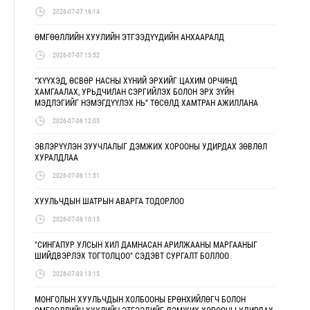
2026-07-07 16:14
ӨМГӨӨЛЛИЙН ХУУЛИЙН ЭТГЭЭДҮҮДИЙН АНХААРАЛД
2026-07-07 15:52
“ХҮҮХЭД, ӨСВӨР НАСНЫ ХҮНИЙ ЭРХИЙГ ЦАХИМ ОРЧИНД
ХАМГААЛАХ, УРЬДЧИЛАН СЭРГИЙЛЭХ БОЛОН ЭРХ ЗҮЙН
МЭДЛЭГИЙГ НЭМЭГДҮҮЛЭХ НЬ” ТӨСӨЛД ХАМТРАН АЖИЛЛАНА
2026-07-06 12:05
ЭВЛЭРҮҮЛЭН ЗУУЧЛАЛЫГ ДЭМЖИХ ХОРООНЫ УДИРДАХ ЗӨВЛӨЛ
ХУРАЛДЛАА
2026-07-06 11:51
ХУУЛЬЧДЫН ШАТРЫН АВАРГА ТОДОРЛОО
2026-07-06 10:15
"СИНГАПУР УЛСЫН ХИЛ ДАМНАСАН АРИЛЖААНЫ МАРГААНЫГ
ШИЙДВЭРЛЭХ ТОГТОЛЦОО" СЭДЭВТ СУРГАЛТ БОЛЛОО
2026-07-03 13:15
МОНГОЛЫН ХУУЛЬЧДЫН ХОЛБООНЫ ЕРӨНХИЙЛӨГЧ БОЛОН