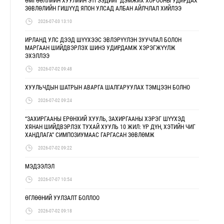
ӨМГӨӨЛЛИЙН ХУУЛИЙН ЭТГЭЭДИЙГ ДЭМЖИХ ХОРООНЫ УДИРДАХ
ЗӨВЛӨЛИЙН ГИШҮҮД ЯПОН УЛСАД АЛБАН АЙЛЧЛАЛ ХИЙЛЭЭ
2026-07-03 13:10
ИРЛАНД УЛС ДЭЭД ШҮҮХЭЭС ЭВЛЭРҮҮЛЭН ЗУУЧЛАЛ БОЛОН
МАРГААН ШИЙДВЭРЛЭХ ШИНЭ УДИРДАМЖ ХЭРЭГЖҮҮЛЖ
ЭХЭЛЛЭЭ
2026-07-02 09:48
ХУУЛЬЧДЫН ШАТРЫН АВАРГА ШАЛГАРУУЛАХ ТЭМЦЭЭН БОЛНО
2026-07-02 09:24
“ЗАХИРГААНЫ ЕРӨНХИЙ ХУУЛЬ, ЗАХИРГААНЫ ХЭРЭГ ШҮҮХЭД
ХЯНАН ШИЙДВЭРЛЭХ ТУХАЙ ХУУЛЬ 10 ЖИЛ: ҮР ДҮН, ХЭТИЙН ЧИГ
ХАНДЛАГА” СИМПОЗИУМААС ГАРГАСАН ЗӨВЛӨМЖ
2026-07-02 09:22
МЭДЭЭЛЭЛ
2026-07-07 10:54
ӨГЛӨӨНИЙ УУЛЗАЛТ БОЛЛОО
2026-07-02 09:18