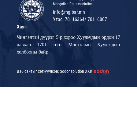
Mongolian Bar association
info@mglbar.mn
Утас: 70116364/ 70116007
Хаяг:
Чингэлтэй дүүрэг 5-р хороо Хуульчдын ордон 17
давхар 1701 тоот Монголын Хуульчдын
холбооны байр
Вэб сайтыг хөгжүүлсэн: Sodonsolution ХХК