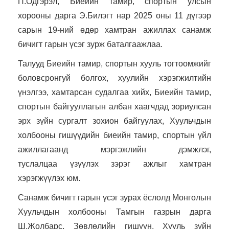
П.Одгэрэл, Биеийн тамир, спортын улсын
хорооны дарга Э.Билэгт нар 2025 оны 11 дүгээр
сарын 19-ний өдөр хамтран ажиллах санамж
бичигт гарын үсэг зурж баталгаажлаа.
Талууд Биеийн тамир, спортын хууль тогтоомжийг
боловсронгуй болгох, хуулийн хэрэгжилтийн
үнэлгээ, хамтарсан судалгаа хийх, Биеийн тамир,
спортын байгууллагын албан хаагчдад зориулсан
эрх зүйн сургалт зохион байгуулах, Хуульчдын
холбооны гишүүдийн биеийн тамир, спортын үйл
ажиллагаанд мэргэжлийн дэмжлэг,
туслалцаа үзүүлэх зэрэг ажлыг хамтран
хэрэгжүүлэх юм.
Санамж бичигт гарын үсэг зурах ёслолд Монголын
Хуульчдын холбооны Тамгын газрын дарга
Ш.Жолбарс, Зөвлөлийн гишүүн, Хууль зүйн