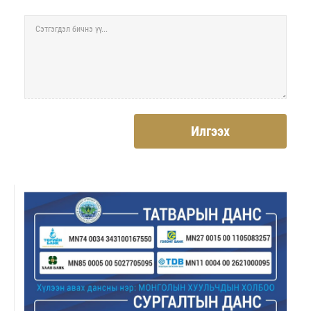
Илгээх