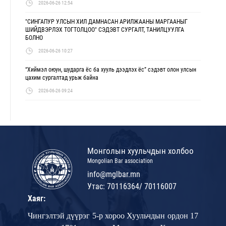
2026-06-26 12:54
"СИНГАПУР УЛСЫН ХИЛ ДАМНАСАН АРИЛЖААНЫ МАРГААНЫГ
ШИЙДВЭРЛЭХ ТОГТОЛЦОО" СЭДЭВТ СУРГАЛТ, ТАНИЛЦУУЛГА
БОЛНО
2026-06-26 10:27
“Хиймэл оюун, шударга ёс ба хууль дээдлэх ёс” сэдэвт олон улсын
цахим сургалтад урьж байна
2026-06-26 09:24
Монголын хуульчдын холбоо
Mongolian Bar association
info@mglbar.mn
Утас: 70116364/ 70116007
Хаяг:
Чингэлтэй дүүрэг 5-р хороо Хуульчдын ордон 17