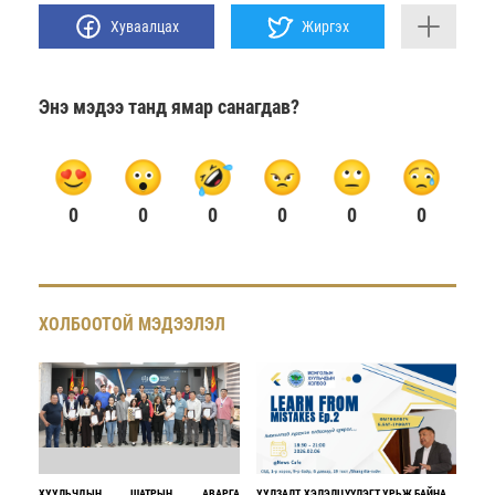
Хуваалцах
Жиргэх
Энэ мэдээ танд ямар санагдав?
0
0
0
0
0
0
ХОЛБООТОЙ МЭДЭЭЛЭЛ
ХУУЛЬЧДЫН ШАТРЫН АВАРГА
УУЛЗАЛТ, ХЭЛЭЛЦҮҮЛЭГТ УРЬЖ БАЙНА