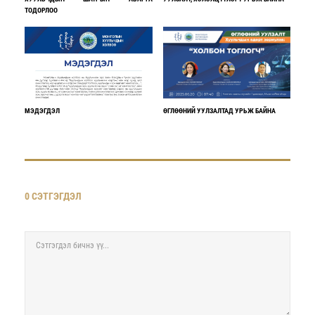
ТОДОРЛОО
МЭДЭГДЭЛ
ӨГЛӨӨНИЙ УУЛЗАЛТАД УРЬЖ БАЙНА
0 СЭТГЭГДЭЛ