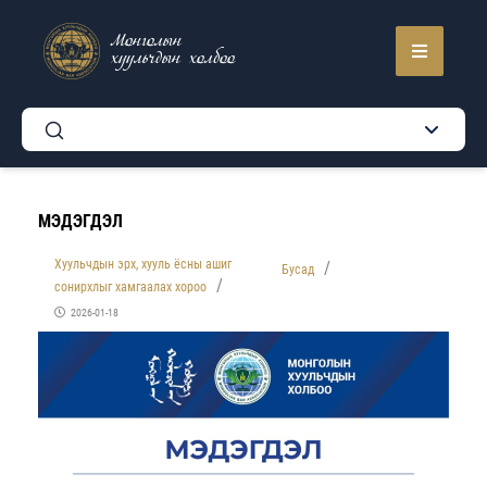
Монголын
хуульчдын холбоо
МЭДЭГДЭЛ
Хуульчдын эрх, хууль ёсны ашиг
Бусад
сонирхлыг хамгаалах хороо
2026-01-18