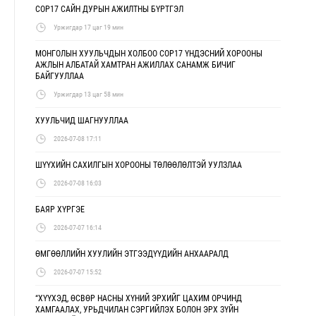
COP17 САЙН ДУРЫН АЖИЛТНЫ БҮРТГЭЛ
Уржигдар 17 цаг 19 мин
МОНГОЛЫН ХУУЛЬЧДЫН ХОЛБОО COP17 ҮНДЭСНИЙ ХОРООНЫ
АЖЛЫН АЛБАТАЙ ХАМТРАН АЖИЛЛАХ САНАМЖ БИЧИГ
БАЙГУУЛЛАА
Уржигдар 13 цаг 58 мин
ХУУЛЬЧИД ШАГНУУЛЛАА
2026-07-08 17:11
ШҮҮХИЙН САХИЛГЫН ХОРООНЫ ТӨЛӨӨЛӨЛТЭЙ УУЛЗЛАА
2026-07-08 16:03
БАЯР ХҮРГЭЕ
2026-07-07 16:14
ӨМГӨӨЛЛИЙН ХУУЛИЙН ЭТГЭЭДҮҮДИЙН АНХААРАЛД
2026-07-07 15:52
“ХҮҮХЭД, ӨСВӨР НАСНЫ ХҮНИЙ ЭРХИЙГ ЦАХИМ ОРЧИНД
ХАМГААЛАХ, УРЬДЧИЛАН СЭРГИЙЛЭХ БОЛОН ЭРХ ЗҮЙН