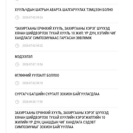
ХУУЛЬЧДЫН ШАТРЫН АВАРГА ШАЛГАРУУЛАХ ТЭМЦЭЭН БОЛНО
2026-07-02 09:24
“ЗАХИРГААНЫ ЕРӨНХИЙ ХУУЛЬ, ЗАХИРГААНЫ ХЭРЭГ ШҮҮХЭД
ХЯНАН ШИЙДВЭРЛЭХ ТУХАЙ ХУУЛЬ 10 ЖИЛ: ҮР ДҮН, ХЭТИЙН ЧИГ
ХАНДЛАГА” СИМПОЗИУМААС ГАРГАСАН ЗӨВЛӨМЖ
2026-07-02 09:22
МЭДЭЭЛЭЛ
2026-07-07 10:54
ӨГЛӨӨНИЙ УУЛЗАЛТ БОЛЛОО
2026-07-02 09:18
СУРГАГЧ БАГШИЙН СУРГАЛТ ЗОХИОН БАЙГУУЛАГДЛАА
2026-06-26 17:50
ЗАХИРГААНЫ ЕРӨНХИЙ ХУУЛЬ, ЗАХИРГААНЫ ХЭРЭГ ШҮҮХЭД
ХЯНАН ШИЙДВЭРЛЭХ ТУХАЙ ХУУЛИЙН ХЭРЭГЖИЛТИЙН 10
ЖИЛИЙН ҮР ДҮН, ЦААШДЫН ЧИГ ХАНДЛАГА СЭДЭВТ
СИМПОЗИУМЫГ ЗОХИОН БАЙГУУЛЛАА