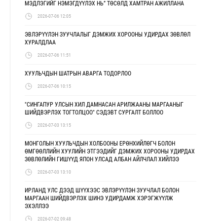
МЭДЛЭГИЙГ НЭМЭГДҮҮЛЭХ НЬ” ТӨСӨЛД ХАМТРАН АЖИЛЛАНА
2026-07-06 12:05
ЭВЛЭРҮҮЛЭН ЗУУЧЛАЛЫГ ДЭМЖИХ ХОРООНЫ УДИРДАХ ЗӨВЛӨЛ
ХУРАЛДЛАА
2026-07-06 11:51
ХУУЛЬЧДЫН ШАТРЫН АВАРГА ТОДОРЛОО
2026-07-06 10:15
"СИНГАПУР УЛСЫН ХИЛ ДАМНАСАН АРИЛЖААНЫ МАРГААНЫГ
ШИЙДВЭРЛЭХ ТОГТОЛЦОО" СЭДЭВТ СУРГАЛТ БОЛЛОО
2026-07-03 13:15
МОНГОЛЫН ХУУЛЬЧДЫН ХОЛБООНЫ ЕРӨНХИЙЛӨГЧ БОЛОН
ӨМГӨӨЛЛИЙН ХУУЛИЙН ЭТГЭЭДИЙГ ДЭМЖИХ ХОРООНЫ УДИРДАХ
ЗӨВЛӨЛИЙН ГИШҮҮД ЯПОН УЛСАД АЛБАН АЙЛЧЛАЛ ХИЙЛЭЭ
2026-07-03 13:10
ИРЛАНД УЛС ДЭЭД ШҮҮХЭЭС ЭВЛЭРҮҮЛЭН ЗУУЧЛАЛ БОЛОН
МАРГААН ШИЙДВЭРЛЭХ ШИНЭ УДИРДАМЖ ХЭРЭГЖҮҮЛЖ
ЭХЭЛЛЭЭ
2026-07-02 09:48