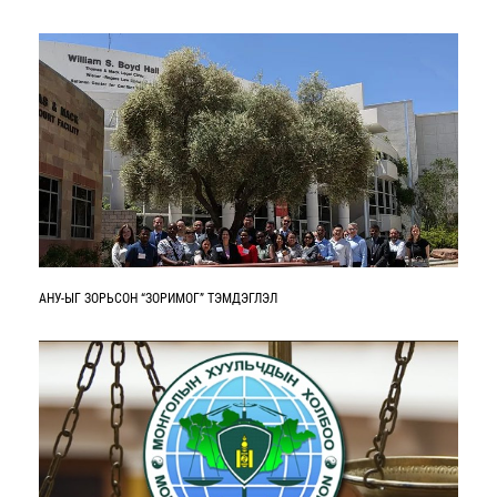
ЗОХИЦУУЛАХ ШААРДЛАГА, ҮНДЭСЛЭЛ
АНУ-ЫГ ЗОРЬСОН “ЗОРИМОГ” ТЭМДЭГЛЭЛ