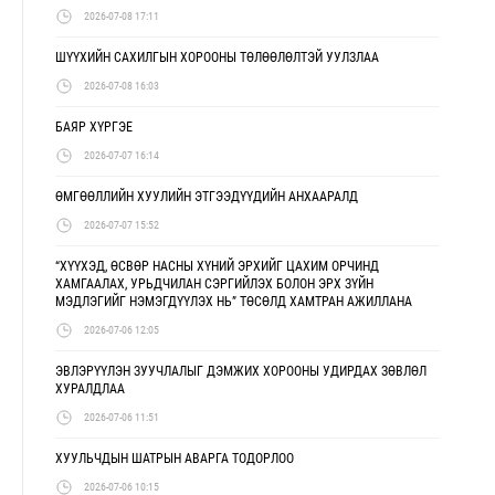
2026-07-08 17:11
ШҮҮХИЙН САХИЛГЫН ХОРООНЫ ТӨЛӨӨЛӨЛТЭЙ УУЛЗЛАА
2026-07-08 16:03
БАЯР ХҮРГЭЕ
2026-07-07 16:14
ӨМГӨӨЛЛИЙН ХУУЛИЙН ЭТГЭЭДҮҮДИЙН АНХААРАЛД
2026-07-07 15:52
“ХҮҮХЭД, ӨСВӨР НАСНЫ ХҮНИЙ ЭРХИЙГ ЦАХИМ ОРЧИНД
ХАМГААЛАХ, УРЬДЧИЛАН СЭРГИЙЛЭХ БОЛОН ЭРХ ЗҮЙН
МЭДЛЭГИЙГ НЭМЭГДҮҮЛЭХ НЬ” ТӨСӨЛД ХАМТРАН АЖИЛЛАНА
2026-07-06 12:05
ЭВЛЭРҮҮЛЭН ЗУУЧЛАЛЫГ ДЭМЖИХ ХОРООНЫ УДИРДАХ ЗӨВЛӨЛ
ХУРАЛДЛАА
2026-07-06 11:51
ХУУЛЬЧДЫН ШАТРЫН АВАРГА ТОДОРЛОО
2026-07-06 10:15