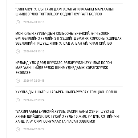
"СИНГАПУР УЛСЫН ХИЛ ДАМНАСАН АРИЛЖААНЫ МАРГААНЫГ
ШИЙДВЭРЛЭХ ТОГТОЛЦОО" СЭДЭВТ СУРГАЛТ БОЛЛОО
2026-07-03 13:15
МОНГОЛЫН ХУУЛЬЧДЫН ХОЛБООНЫ ЕРӨНХИЙЛӨГЧ БОЛОН
ӨМГӨӨЛЛИЙН ХУУЛИЙН ЭТГЭЭДИЙГ ДЭМЖИХ ХОРООНЫ УДИРДАХ
ЗӨВЛӨЛИЙН ГИШҮҮД ЯПОН УЛСАД АЛБАН АЙЛЧЛАЛ ХИЙЛЭЭ
2026-07-03 13:10
ИРЛАНД УЛС ДЭЭД ШҮҮХЭЭС ЭВЛЭРҮҮЛЭН ЗУУЧЛАЛ БОЛОН
МАРГААН ШИЙДВЭРЛЭХ ШИНЭ УДИРДАМЖ ХЭРЭГЖҮҮЛЖ
ЭХЭЛЛЭЭ
2026-07-02 09:48
ХУУЛЬЧДЫН ШАТРЫН АВАРГА ШАЛГАРУУЛАХ ТЭМЦЭЭН БОЛНО
2026-07-02 09:24
“ЗАХИРГААНЫ ЕРӨНХИЙ ХУУЛЬ, ЗАХИРГААНЫ ХЭРЭГ ШҮҮХЭД
ХЯНАН ШИЙДВЭРЛЭХ ТУХАЙ ХУУЛЬ 10 ЖИЛ: ҮР ДҮН, ХЭТИЙН ЧИГ
ХАНДЛАГА” СИМПОЗИУМААС ГАРГАСАН ЗӨВЛӨМЖ
2026-07-02 09:22