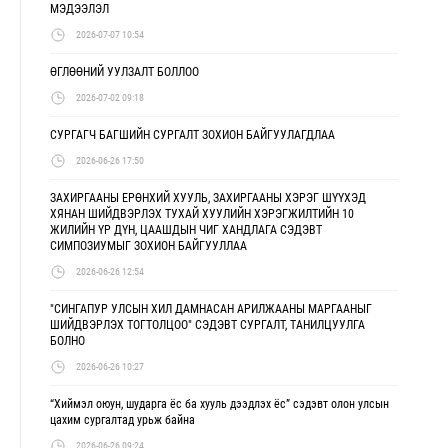
МЭДЭЭЛЭЛ
2026-07-07 10:54
ӨГЛӨӨНИЙ УУЛЗАЛТ БОЛЛОО
2026-07-02 09:18
СУРГАГЧ БАГШИЙН СУРГАЛТ ЗОХИОН БАЙГУУЛАГДЛАА
2026-06-26 17:50
ЗАХИРГААНЫ ЕРӨНХИЙ ХУУЛЬ, ЗАХИРГААНЫ ХЭРЭГ ШҮҮХЭД
ХЯНАН ШИЙДВЭРЛЭХ ТУХАЙ ХУУЛИЙН ХЭРЭГЖИЛТИЙН 10
ЖИЛИЙН ҮР ДҮН, ЦААШДЫН ЧИГ ХАНДЛАГА СЭДЭВТ
СИМПОЗИУМЫГ ЗОХИОН БАЙГУУЛЛАА
2026-06-26 12:54
"СИНГАПУР УЛСЫН ХИЛ ДАМНАСАН АРИЛЖААНЫ МАРГААНЫГ
ШИЙДВЭРЛЭХ ТОГТОЛЦОО" СЭДЭВТ СУРГАЛТ, ТАНИЛЦУУЛГА
БОЛНО
2026-06-26 10:27
“Хиймэл оюун, шударга ёс ба хууль дээдлэх ёс” сэдэвт олон улсын
цахим сургалтад урьж байна
2026-06-26 09:24