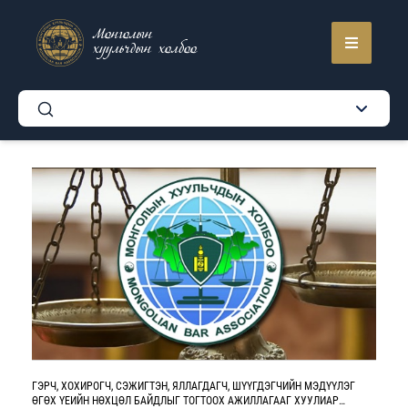
Монголын
хуульчдын холбоо
ГЭРЧ, ХОХИРОГЧ, СЭЖИГТЭН, ЯЛЛАГДАГЧ, ШҮҮГДЭГЧИЙН МЭДҮҮЛЭГ
ӨГӨХ ҮЕИЙН НӨХЦӨЛ БАЙДЛЫГ ТОГТООХ АЖИЛЛАГААГ ХУУЛИАР