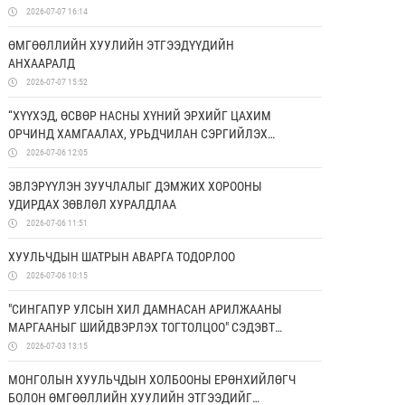
2026-07-07 16:14
ӨМГӨӨЛЛИЙН ХУУЛИЙН ЭТГЭЭДҮҮДИЙН
АНХААРАЛД
2026-07-07 15:52
“ХҮҮХЭД, ӨСВӨР НАСНЫ ХҮНИЙ ЭРХИЙГ ЦАХИМ
ОРЧИНД ХАМГААЛАХ, УРЬДЧИЛАН СЭРГИЙЛЭХ
БОЛОН ЭРХ ЗҮЙН МЭДЛЭГИЙГ НЭМЭГДҮҮЛЭХ НЬ”
2026-07-06 12:05
ТӨСӨЛД ХАМТРАН АЖИЛЛАНА
ЭВЛЭРҮҮЛЭН ЗУУЧЛАЛЫГ ДЭМЖИХ ХОРООНЫ
УДИРДАХ ЗӨВЛӨЛ ХУРАЛДЛАА
2026-07-06 11:51
ХУУЛЬЧДЫН ШАТРЫН АВАРГА ТОДОРЛОО
2026-07-06 10:15
"СИНГАПУР УЛСЫН ХИЛ ДАМНАСАН АРИЛЖААНЫ
МАРГААНЫГ ШИЙДВЭРЛЭХ ТОГТОЛЦОО" СЭДЭВТ
СУРГАЛТ БОЛЛОО
2026-07-03 13:15
МОНГОЛЫН ХУУЛЬЧДЫН ХОЛБООНЫ ЕРӨНХИЙЛӨГЧ
БОЛОН ӨМГӨӨЛЛИЙН ХУУЛИЙН ЭТГЭЭДИЙГ