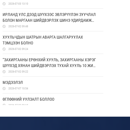
ДЭМЖИХ ХОРООНЫ УДИРДАХ ЗӨВЛӨЛИЙН ГИШҮҮД
2026-07-03 13:10
ЯПОН УЛСАД АЛБАН АЙЛЧЛАЛ ХИЙЛЭЭ
ИРЛАНД УЛС ДЭЭД ШҮҮХЭЭС ЭВЛЭРҮҮЛЭН ЗУУЧЛАЛ
БОЛОН МАРГААН ШИЙДВЭРЛЭХ ШИНЭ УДИРДАМЖ
ХЭРЭГЖҮҮЛЖ ЭХЭЛЛЭЭ
2026-07-02 09:48
ХУУЛЬЧДЫН ШАТРЫН АВАРГА ШАЛГАРУУЛАХ
ТЭМЦЭЭН БОЛНО
2026-07-02 09:24
“ЗАХИРГААНЫ ЕРӨНХИЙ ХУУЛЬ, ЗАХИРГААНЫ ХЭРЭГ
ШҮҮХЭД ХЯНАН ШИЙДВЭРЛЭХ ТУХАЙ ХУУЛЬ 10 ЖИЛ:
ҮР ДҮН, ХЭТИЙН ЧИГ ХАНДЛАГА” СИМПОЗИУМААС
2026-07-02 09:22
ГАРГАСАН ЗӨВЛӨМЖ
МЭДЭЭЛЭЛ
2026-07-07 10:54
ӨГЛӨӨНИЙ УУЛЗАЛТ БОЛЛОО
2026-07-02 09:18
СУРГАГЧ БАГШИЙН СУРГАЛТ ЗОХИОН
БАЙГУУЛАГДЛАА
2026-06-26 17:50