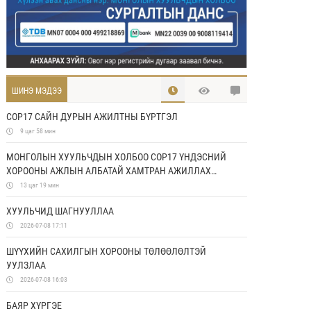
ШИНЭ МЭДЭЭ
COP17 САЙН ДУРЫН АЖИЛТНЫ БҮРТГЭЛ
9 цаг 58 мин
МОНГОЛЫН ХУУЛЬЧДЫН ХОЛБОО COP17 ҮНДЭСНИЙ
ХОРООНЫ АЖЛЫН АЛБАТАЙ ХАМТРАН АЖИЛЛАХ
САНАМЖ БИЧИГ БАЙГУУЛЛАА
13 цаг 19 мин
ХУУЛЬЧИД ШАГНУУЛЛАА
2026-07-08 17:11
ШҮҮХИЙН САХИЛГЫН ХОРООНЫ ТӨЛӨӨЛӨЛТЭЙ
УУЛЗЛАА
2026-07-08 16:03
БАЯР ХҮРГЭЕ