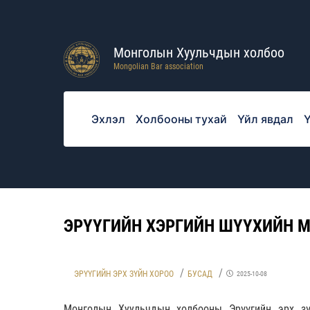
Монголын Хуульчдын холбоо
Mongolian Bar association
Эхлэл
Холбооны тухай
Үйл явдал
Ү
ЭРҮҮГИЙН ХЭРГИЙН ШҮҮХИЙН 
ЭРҮҮГИЙН ЭРХ ЗҮЙН ХОРОО
БУСАД
2025-10-08
Монголын Хуульчдын холбооны Эрүүгийн эрх зү