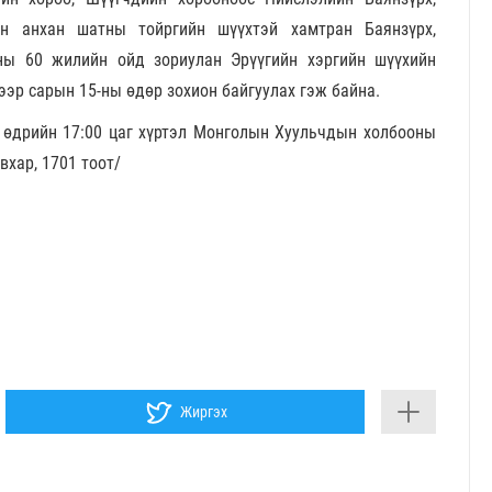
ийн анхан шатны тойргийн шүүхтэй хамтран Баянзүрх,
аны 60 жилийн ойд зориулан Эрүүгийн хэргийн шүүхийн
эр сарын 15-ны өдөр зохион байгуулах гэж байна.
 өдрийн 17:00 цаг хүртэл Монголын Хуульчдын холбооны
вхар, 1701 тоот/
Жиргэх