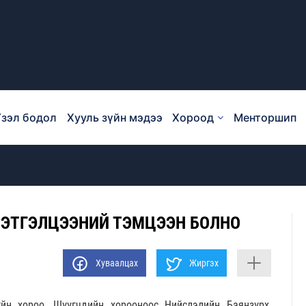
зэл бодол
Хууль зүйн мэдээ
Хороод
Менторшип
МЭТГЭЛЦЭЭНИЙ ТЭМЦЭЭН БОЛНО
Хуваалцах
Жиргэх
йн хороо, Шүүгчдийн хорооноос Нийслэлийн Баянзүрх,