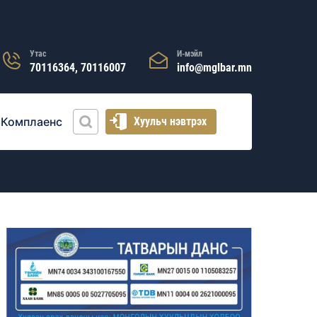
Утас
И-мэйл
70116364, 70116007
info@mglbar.mn
Комплаенс
Хуульч нэвтрэх