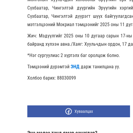
Сүхбаатар, Чингэлтэй дүүргийн Эрүүгийн хэрг
Сүхбаатар, Чингэлтэй дүүрэгт шүүх байгуулагдс
мэтгэлцээний Мокриал тэмцээнийг 2025 оны 11 дүгэ
Жич: Мэдүүлгийг 2025 оны 10 дугаар сарын 17-ны
байранд хүлээн авна./Хаяг: Хуульчдын ордон, 17 да
*Нэг сургуулиас 2 хүртэлх баг оролцож болно.
Тэмцээний дүрэмтэй
ЭНД
дарж танилцана уу.
Холбоо барих: 88030099
Хуваалцах
Энэ мэдээ танд ямар санагдав?