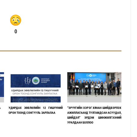
0
А
УДИРДАХ ЗӨВЛӨЛИЙН 12 ГИШҮҮНИЙ
“ЭРҮҮГИЙН ХЭРЭГ ХЯНАН ШИЙДВЭРЛЭХ
ОРОН ТООНД СОНГУУЛЬ ЗАРЛАЛАА
АЖИЛЛАГААНД ТУЛГАМДСАН АСУУДАЛ,
ШИЙДЭЛ” ЭРДЭМ ШИНЖИЛГЭЭНИЙ
УРАЛДААН БОЛЛОО