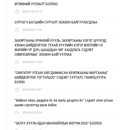
ӨГЛӨӨНИЙ УУЛЗАЛТ БОЛЛОО
2026-07-02 09:18
СУРГАГЧ БАГШИЙН СУРГАЛТ ЗОХИОН БАЙГУУЛАГДЛАА
2026-06-26 17:50
ЗАХИРГААНЫ ЕРӨНХИЙ ХУУЛЬ, ЗАХИРГААНЫ ХЭРЭГ ШҮҮХЭД
ХЯНАН ШИЙДВЭРЛЭХ ТУХАЙ ХУУЛИЙН ХЭРЭГЖИЛТИЙН 10
ЖИЛИЙН ҮР ДҮН, ЦААШДЫН ЧИГ ХАНДЛАГА СЭДЭВТ
СИМПОЗИУМЫГ ЗОХИОН БАЙГУУЛЛАА
2026-06-26 12:54
"СИНГАПУР УЛСЫН ХИЛ ДАМНАСАН АРИЛЖААНЫ МАРГААНЫГ
ШИЙДВЭРЛЭХ ТОГТОЛЦОО" СЭДЭВТ СУРГАЛТ, ТАНИЛЦУУЛГА
БОЛНО
2026-06-26 10:27
“Хиймэл оюун, шударга ёс ба хууль дээдлэх ёс” сэдэвт олон улсын
цахим сургалтад урьж байна
2026-06-26 09:24
“ЗАЛУУ ХУУЛЬЧДЫН МАНЛАЙЛЛЫН ФОРУМ-2026” БОЛЛОО