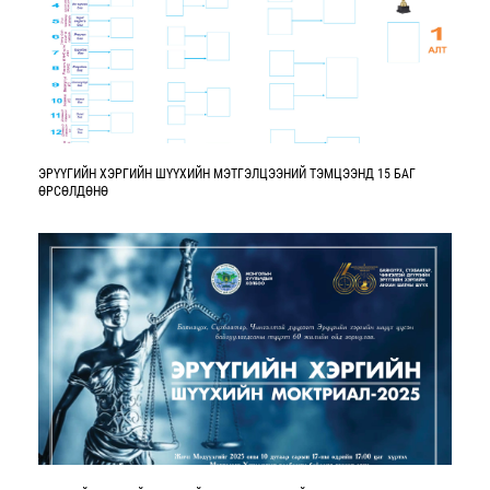
ЭРҮҮГИЙН ХЭРГИЙН ШҮҮХИЙН МЭТГЭЛЦЭЭНИЙ ТЭМЦЭЭНД 15 БАГ
ӨРСӨЛДӨНӨ