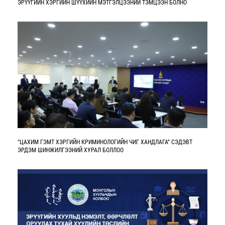
ЭРҮҮГИЙН ХЭРГИЙН ШҮҮХИЙН МЭТГЭЛЦЭЭНИЙ ТЭМЦЭЭН БОЛНО
“ЦАХИМ ГЭМТ ХЭРГИЙН КРИМИНОЛОГИЙН ЧИГ ХАНДЛАГА” СЭДЭВТ
ЭРДЭМ ШИНЖИЛГЭЭНИЙ ХУРАЛ БОЛЛОО