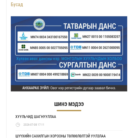
Бусад
ШИНЭ МЭДЭЭ
ХУУЛЬЧИД ШАГНУУЛЛАА
2026-07-08 17:11
ШҮҮХИЙН САХИЛГЫН ХОРООНЫ ТӨЛӨӨЛӨЛТЭЙ УУЛЗЛАА