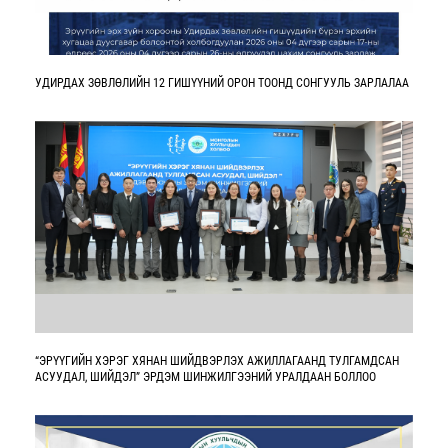
УДИРДАХ ЗӨВЛӨЛИЙН 12 ГИШҮҮНИЙ ОРОН ТООНД СОНГУУЛЬ ЗАРЛАЛАА
“ЭРҮҮГИЙН ХЭРЭГ ХЯНАН ШИЙДВЭРЛЭХ АЖИЛЛАГААНД ТУЛГАМДСАН
АСУУДАЛ, ШИЙДЭЛ” ЭРДЭМ ШИНЖИЛГЭЭНИЙ УРАЛДААН БОЛЛОО