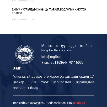
2026-06-25 12:27
ЗАЛУУ ХУУЛЬЧДЫН ЗУНЫ ЦУГЛАРАЛТ, БОДЛОГЫН ХАКАТОН
БОЛЛОО
2026-06-22 11:40
Монголын хуульчдын холбоо
Mongolian Bar association
info@mglbar.mn
Утас: 70116364/ 70116007
Хаяг:
Чингэлтэй дүүрэг 5-р хороо Хуульчдын ордон 17
давхар 1701 тоот Монголын Хуульчдын
холбооны байр
Вэб сайтыг хөгжүүлсэн: Sodonsolution ХХК