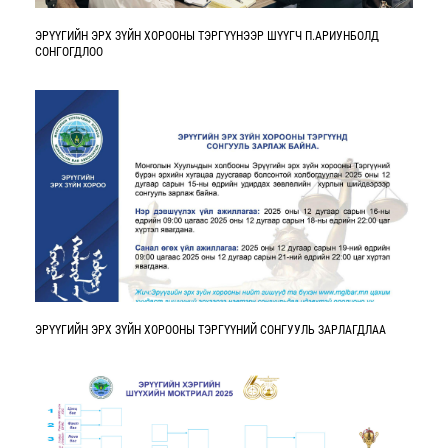
ЭРҮҮГИЙН ЭРХ ЗҮЙН ХОРООНЫ ТЭРГҮҮНЭЭР ШҮҮГЧ П.АРИУНБОЛД
СОНГОГДЛОО
ЭРҮҮГИЙН ЭРХ ЗҮЙН ХОРООНЫ ТЭРГҮҮНИЙ СОНГУУЛЬ ЗАРЛАГДЛАА