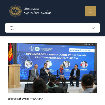
Монголын
хуульчдын холбоо
ӨГЛӨӨНИЙ УУЛЗАЛТ БОЛЛОО