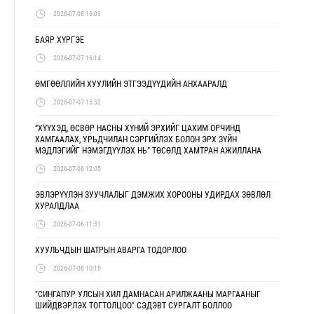
2026-07-08 16:03
БАЯР ХҮРГЭЕ
2026-07-07 16:14
ӨМГӨӨЛЛИЙН ХУУЛИЙН ЭТГЭЭДҮҮДИЙН АНХААРАЛД
2026-07-07 15:52
“ХҮҮХЭД, ӨСВӨР НАСНЫ ХҮНИЙ ЭРХИЙГ ЦАХИМ ОРЧИНД
ХАМГААЛАХ, УРЬДЧИЛАН СЭРГИЙЛЭХ БОЛОН ЭРХ ЗҮЙН
МЭДЛЭГИЙГ НЭМЭГДҮҮЛЭХ НЬ” ТӨСӨЛД ХАМТРАН АЖИЛЛАНА
2026-07-06 12:05
ЭВЛЭРҮҮЛЭН ЗУУЧЛАЛЫГ ДЭМЖИХ ХОРООНЫ УДИРДАХ ЗӨВЛӨЛ
ХУРАЛДЛАА
2026-07-06 11:51
ХУУЛЬЧДЫН ШАТРЫН АВАРГА ТОДОРЛОО
2026-07-06 10:15
"СИНГАПУР УЛСЫН ХИЛ ДАМНАСАН АРИЛЖААНЫ МАРГААНЫГ
ШИЙДВЭРЛЭХ ТОГТОЛЦОО" СЭДЭВТ СУРГАЛТ БОЛЛОО