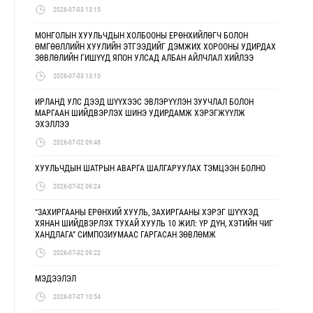
2026-07-03 13:15
МОНГОЛЫН ХУУЛЬЧДЫН ХОЛБООНЫ ЕРӨНХИЙЛӨГЧ БОЛОН
ӨМГӨӨЛЛИЙН ХУУЛИЙН ЭТГЭЭДИЙГ ДЭМЖИХ ХОРООНЫ УДИРДАХ
ЗӨВЛӨЛИЙН ГИШҮҮД ЯПОН УЛСАД АЛБАН АЙЛЧЛАЛ ХИЙЛЭЭ
2026-07-03 13:10
ИРЛАНД УЛС ДЭЭД ШҮҮХЭЭС ЭВЛЭРҮҮЛЭН ЗУУЧЛАЛ БОЛОН
МАРГААН ШИЙДВЭРЛЭХ ШИНЭ УДИРДАМЖ ХЭРЭГЖҮҮЛЖ
ЭХЭЛЛЭЭ
2026-07-02 09:48
ХУУЛЬЧДЫН ШАТРЫН АВАРГА ШАЛГАРУУЛАХ ТЭМЦЭЭН БОЛНО
2026-07-02 09:24
“ЗАХИРГААНЫ ЕРӨНХИЙ ХУУЛЬ, ЗАХИРГААНЫ ХЭРЭГ ШҮҮХЭД
ХЯНАН ШИЙДВЭРЛЭХ ТУХАЙ ХУУЛЬ 10 ЖИЛ: ҮР ДҮН, ХЭТИЙН ЧИГ
ХАНДЛАГА” СИМПОЗИУМААС ГАРГАСАН ЗӨВЛӨМЖ
2026-07-02 09:22
МЭДЭЭЛЭЛ
2026-07-07 10:54