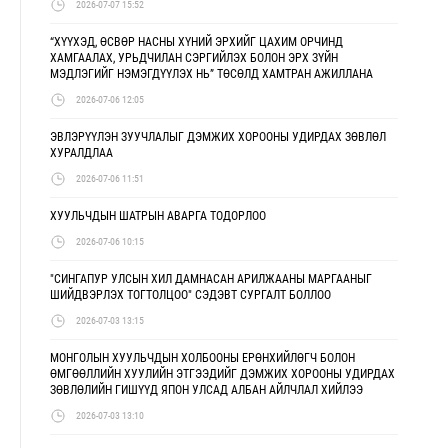
2026-07-07 15:52
“ХҮҮХЭД, ӨСВӨР НАСНЫ ХҮНИЙ ЭРХИЙГ ЦАХИМ ОРЧИНД
ХАМГААЛАХ, УРЬДЧИЛАН СЭРГИЙЛЭХ БОЛОН ЭРХ ЗҮЙН
МЭДЛЭГИЙГ НЭМЭГДҮҮЛЭХ НЬ” ТӨСӨЛД ХАМТРАН АЖИЛЛАНА
2026-07-06 12:05
ЭВЛЭРҮҮЛЭН ЗУУЧЛАЛЫГ ДЭМЖИХ ХОРООНЫ УДИРДАХ ЗӨВЛӨЛ
ХУРАЛДЛАА
2026-07-06 11:51
ХУУЛЬЧДЫН ШАТРЫН АВАРГА ТОДОРЛОО
2026-07-06 10:15
"СИНГАПУР УЛСЫН ХИЛ ДАМНАСАН АРИЛЖААНЫ МАРГААНЫГ
ШИЙДВЭРЛЭХ ТОГТОЛЦОО" СЭДЭВТ СУРГАЛТ БОЛЛОО
2026-07-03 13:15
МОНГОЛЫН ХУУЛЬЧДЫН ХОЛБООНЫ ЕРӨНХИЙЛӨГЧ БОЛОН
ӨМГӨӨЛЛИЙН ХУУЛИЙН ЭТГЭЭДИЙГ ДЭМЖИХ ХОРООНЫ УДИРДАХ
ЗӨВЛӨЛИЙН ГИШҮҮД ЯПОН УЛСАД АЛБАН АЙЛЧЛАЛ ХИЙЛЭЭ
2026-07-03 13:10