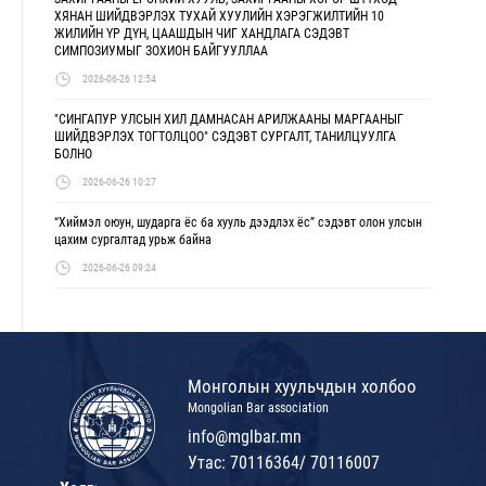
ХЯНАН ШИЙДВЭРЛЭХ ТУХАЙ ХУУЛИЙН ХЭРЭГЖИЛТИЙН 10
ЖИЛИЙН ҮР ДҮН, ЦААШДЫН ЧИГ ХАНДЛАГА СЭДЭВТ
СИМПОЗИУМЫГ ЗОХИОН БАЙГУУЛЛАА
2026-06-26 12:54
"СИНГАПУР УЛСЫН ХИЛ ДАМНАСАН АРИЛЖААНЫ МАРГААНЫГ
ШИЙДВЭРЛЭХ ТОГТОЛЦОО" СЭДЭВТ СУРГАЛТ, ТАНИЛЦУУЛГА
БОЛНО
2026-06-26 10:27
“Хиймэл оюун, шударга ёс ба хууль дээдлэх ёс” сэдэвт олон улсын
цахим сургалтад урьж байна
2026-06-26 09:24
Монголын хуульчдын холбоо
Mongolian Bar association
info@mglbar.mn
Утас: 70116364/ 70116007