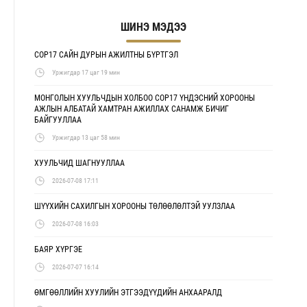
ШИНЭ МЭДЭЭ
COP17 САЙН ДУРЫН АЖИЛТНЫ БҮРТГЭЛ
Уржигдар 17 цаг 19 мин
МОНГОЛЫН ХУУЛЬЧДЫН ХОЛБОО COP17 ҮНДЭСНИЙ ХОРООНЫ
АЖЛЫН АЛБАТАЙ ХАМТРАН АЖИЛЛАХ САНАМЖ БИЧИГ
БАЙГУУЛЛАА
Уржигдар 13 цаг 58 мин
ХУУЛЬЧИД ШАГНУУЛЛАА
2026-07-08 17:11
ШҮҮХИЙН САХИЛГЫН ХОРООНЫ ТӨЛӨӨЛӨЛТЭЙ УУЛЗЛАА
2026-07-08 16:03
БАЯР ХҮРГЭЕ
2026-07-07 16:14
ӨМГӨӨЛЛИЙН ХУУЛИЙН ЭТГЭЭДҮҮДИЙН АНХААРАЛД