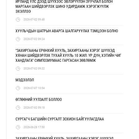
ИРЛАНД УЛС ДЭЭД ШҮҮХЭЭС ЭВЛЭРҮҮЛЭН ЗУУЧЛАЛ БОЛОН
МАРГААН ШИЙДВЭРЛЭХ ШИНЭ УДИРДАМЖ ХЭРЭГЖҮҮЛЖ
ЭХЭЛЛЭЭ
2026-07-02 09:48
ХУУЛЬЧДЫН ШАТРЫН АВАРГА ШАЛГАРУУЛАХ ТЭМЦЭЭН БОЛНО
2026-07-02 09:24
“ЗАХИРГААНЫ ЕРӨНХИЙ ХУУЛЬ, ЗАХИРГААНЫ ХЭРЭГ ШҮҮХЭД
ХЯНАН ШИЙДВЭРЛЭХ ТУХАЙ ХУУЛЬ 10 ЖИЛ: ҮР ДҮН, ХЭТИЙН ЧИГ
ХАНДЛАГА” СИМПОЗИУМААС ГАРГАСАН ЗӨВЛӨМЖ
2026-07-02 09:22
МЭДЭЭЛЭЛ
2026-07-07 10:54
ӨГЛӨӨНИЙ УУЛЗАЛТ БОЛЛОО
2026-07-02 09:18
СУРГАГЧ БАГШИЙН СУРГАЛТ ЗОХИОН БАЙГУУЛАГДЛАА
2026-06-26 17:50
ЗАХИРГААНЫ ЕРӨНХИЙ ХУУЛЬ, ЗАХИРГААНЫ ХЭРЭГ ШҮҮХЭД