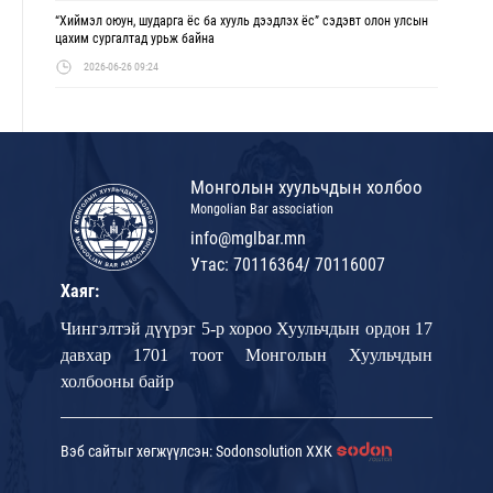
“Хиймэл оюун, шударга ёс ба хууль дээдлэх ёс” сэдэвт олон улсын
цахим сургалтад урьж байна
2026-06-26 09:24
Монголын хуульчдын холбоо
Mongolian Bar association
info@mglbar.mn
Утас: 70116364/ 70116007
Хаяг:
Чингэлтэй дүүрэг 5-р хороо Хуульчдын ордон 17
давхар 1701 тоот Монголын Хуульчдын
холбооны байр
Вэб сайтыг хөгжүүлсэн: Sodonsolution ХХК