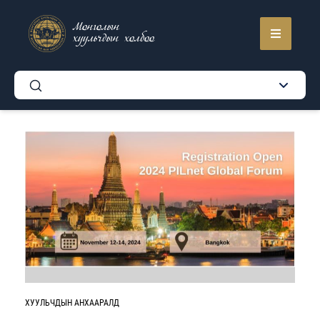
Монголын
хуульчдын холбоо
ХУУЛЬЧДЫН АНХААРАЛД