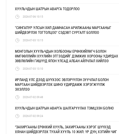
ХУУЛЬЧДЫН ШАТРЫН АВАРГА ТОДОРЛОО
2026-07-06 10:15
"СИНГАПУР УЛСЫН ХИЛ ДАМНАСАН АРИЛЖААНЫ МАРГААНЫГ
ШИЙДВЭРЛЭХ ТОГТОЛЦОО" СЭДЭВТ СУРГАЛТ БОЛЛОО
2026-07-03 13:15
МОНГОЛЫН ХУУЛЬЧДЫН ХОЛБООНЫ ЕРӨНХИЙЛӨГЧ БОЛОН
ӨМГӨӨЛЛИЙН ХУУЛИЙН ЭТГЭЭДИЙГ ДЭМЖИХ ХОРООНЫ УДИРДАХ
ЗӨВЛӨЛИЙН ГИШҮҮД ЯПОН УЛСАД АЛБАН АЙЛЧЛАЛ ХИЙЛЭЭ
2026-07-03 13:10
ИРЛАНД УЛС ДЭЭД ШҮҮХЭЭС ЭВЛЭРҮҮЛЭН ЗУУЧЛАЛ БОЛОН
МАРГААН ШИЙДВЭРЛЭХ ШИНЭ УДИРДАМЖ ХЭРЭГЖҮҮЛЖ
ЭХЭЛЛЭЭ
2026-07-02 09:48
ХУУЛЬЧДЫН ШАТРЫН АВАРГА ШАЛГАРУУЛАХ ТЭМЦЭЭН БОЛНО
2026-07-02 09:24
“ЗАХИРГААНЫ ЕРӨНХИЙ ХУУЛЬ, ЗАХИРГААНЫ ХЭРЭГ ШҮҮХЭД
ХЯНАН ШИЙДВЭРЛЭХ ТУХАЙ ХУУЛЬ 10 ЖИЛ: ҮР ДҮН, ХЭТИЙН ЧИГ