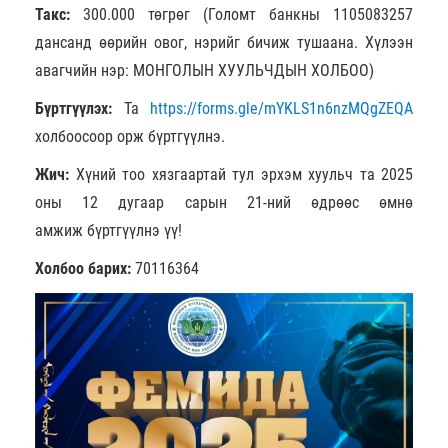
Такс:
300.000 төгрөг (Голомт банкны 1105083257
дансанд өөрийн овог, нэрийг бичиж тушаана. Хүлээн
авагчийн нэр: МОНГОЛЫН ХУУЛЬЧДЫН ХОЛБОО)
Бүртгүүлэх:
Та
https://forms.gle/mYKLS1n6nzMQgZEQA
холбоосоор орж бүртгүүлнэ.
Жич:
Хүний тоо хязгаартай тул эрхэм хуульч та 2025
оны 12 дугаар сарын 21-ний өдрөөс өмнө
амжиж бүртгүүлнэ үү!
Холбоо барих:
70116364