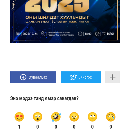
Хуваалцах
Жиргэх
Энэ мэдээ танд ямар санагдав?
1
0
0
0
0
0