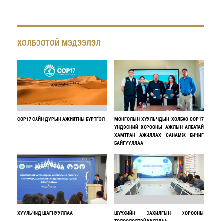
ХОЛБООТОЙ МЭДЭЭЛЭЛ
COP17 САЙН ДУРЫН АЖИЛТНЫ БҮРТГЭЛ
МОНГОЛЫН ХУУЛЬЧДЫН ХОЛБОО COP17
ҮНДЭСНИЙ ХОРООНЫ АЖЛЫН АЛБАТАЙ
ХАМТРАН АЖИЛЛАХ САНАМЖ БИЧИГ
БАЙГУУЛЛАА
ХУУЛЬЧИД ШАГНУУЛЛАА
ШҮҮХИЙН САХИЛГЫН ХОРООНЫ
ТӨЛӨӨЛӨЛТЭЙ УУЛЗЛАА