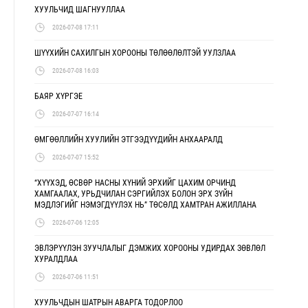
ХУУЛЬЧИД ШАГНУУЛЛАА
2026-07-08 17:11
ШҮҮХИЙН САХИЛГЫН ХОРООНЫ ТӨЛӨӨЛӨЛТЭЙ УУЛЗЛАА
2026-07-08 16:03
БАЯР ХҮРГЭЕ
2026-07-07 16:14
ӨМГӨӨЛЛИЙН ХУУЛИЙН ЭТГЭЭДҮҮДИЙН АНХААРАЛД
2026-07-07 15:52
“ХҮҮХЭД, ӨСВӨР НАСНЫ ХҮНИЙ ЭРХИЙГ ЦАХИМ ОРЧИНД
ХАМГААЛАХ, УРЬДЧИЛАН СЭРГИЙЛЭХ БОЛОН ЭРХ ЗҮЙН
МЭДЛЭГИЙГ НЭМЭГДҮҮЛЭХ НЬ” ТӨСӨЛД ХАМТРАН АЖИЛЛАНА
2026-07-06 12:05
ЭВЛЭРҮҮЛЭН ЗУУЧЛАЛЫГ ДЭМЖИХ ХОРООНЫ УДИРДАХ ЗӨВЛӨЛ
ХУРАЛДЛАА
2026-07-06 11:51
ХУУЛЬЧДЫН ШАТРЫН АВАРГА ТОДОРЛОО