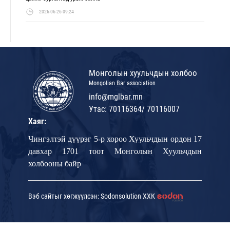
2026-06-26 09:24
Монголын хуульчдын холбоо
Mongolian Bar association
info@mglbar.mn
Утас: 70116364/ 70116007
Хаяг:
Чингэлтэй дүүрэг 5-р хороо Хуульчдын ордон 17
давхар 1701 тоот Монголын Хуульчдын
холбооны байр
Вэб сайтыг хөгжүүлсэн: Sodonsolution ХХК