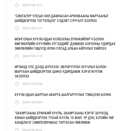
2026-07-06 10:15
"СИНГАПУР УЛСЫН ХИЛ ДАМНАСАН АРИЛЖААНЫ МАРГААНЫГ
ШИЙДВЭРЛЭХ ТОГТОЛЦОО" СЭДЭВТ СУРГАЛТ БОЛЛОО
2026-07-03 13:15
МОНГОЛЫН ХУУЛЬЧДЫН ХОЛБООНЫ ЕРӨНХИЙЛӨГЧ БОЛОН
ӨМГӨӨЛЛИЙН ХУУЛИЙН ЭТГЭЭДИЙГ ДЭМЖИХ ХОРООНЫ УДИРДАХ
ЗӨВЛӨЛИЙН ГИШҮҮД ЯПОН УЛСАД АЛБАН АЙЛЧЛАЛ ХИЙЛЭЭ
2026-07-03 13:10
ИРЛАНД УЛС ДЭЭД ШҮҮХЭЭС ЭВЛЭРҮҮЛЭН ЗУУЧЛАЛ БОЛОН
МАРГААН ШИЙДВЭРЛЭХ ШИНЭ УДИРДАМЖ ХЭРЭГЖҮҮЛЖ
ЭХЭЛЛЭЭ
2026-07-02 09:48
ХУУЛЬЧДЫН ШАТРЫН АВАРГА ШАЛГАРУУЛАХ ТЭМЦЭЭН БОЛНО
2026-07-02 09:24
“ЗАХИРГААНЫ ЕРӨНХИЙ ХУУЛЬ, ЗАХИРГААНЫ ХЭРЭГ ШҮҮХЭД
ХЯНАН ШИЙДВЭРЛЭХ ТУХАЙ ХУУЛЬ 10 ЖИЛ: ҮР ДҮН, ХЭТИЙН ЧИГ
ХАНДЛАГА” СИМПОЗИУМААС ГАРГАСАН ЗӨВЛӨМЖ
2026-07-02 09:22