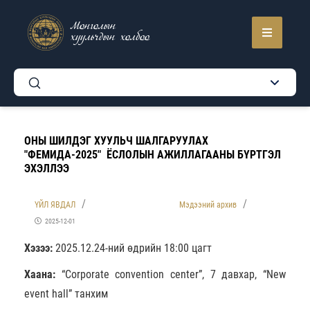
Монголын
хуульчдын холбоо
ОНЫ ШИЛДЭГ ХУУЛЬЧ ШАЛГАРУУЛАХ
"ФЕМИДА-2025" ЁСЛОЛЫН АЖИЛЛАГААНЫ БҮРТГЭЛ
ЭХЭЛЛЭЭ
ҮЙЛ ЯВДАЛ
Мэдээний архив
2025-12-01
Хэзээ:
2025.12.24-ний өдрийн 18:00 цагт
Хаана:
“Corporate convention center”, 7 давхар, “New
event hall” танхим