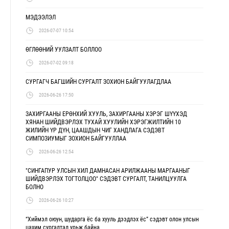
МЭДЭЭЛЭЛ
2026-07-07 10:54
ӨГЛӨӨНИЙ УУЛЗАЛТ БОЛЛОО
2026-07-02 09:18
СУРГАГЧ БАГШИЙН СУРГАЛТ ЗОХИОН БАЙГУУЛАГДЛАА
2026-06-26 17:50
ЗАХИРГААНЫ ЕРӨНХИЙ ХУУЛЬ, ЗАХИРГААНЫ ХЭРЭГ ШҮҮХЭД
ХЯНАН ШИЙДВЭРЛЭХ ТУХАЙ ХУУЛИЙН ХЭРЭГЖИЛТИЙН 10
ЖИЛИЙН ҮР ДҮН, ЦААШДЫН ЧИГ ХАНДЛАГА СЭДЭВТ
СИМПОЗИУМЫГ ЗОХИОН БАЙГУУЛЛАА
2026-06-26 12:54
"СИНГАПУР УЛСЫН ХИЛ ДАМНАСАН АРИЛЖААНЫ МАРГААНЫГ
ШИЙДВЭРЛЭХ ТОГТОЛЦОО" СЭДЭВТ СУРГАЛТ, ТАНИЛЦУУЛГА
БОЛНО
2026-06-26 10:27
“Хиймэл оюун, шударга ёс ба хууль дээдлэх ёс” сэдэвт олон улсын
цахим сургалтад урьж байна