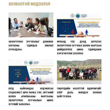
ХОЛБООТОЙ МЭДЭЭЛЭЛ
ЭВЛЭРҮҮЛЭН ЗУУЧЛАЛЫГ ДЭМЖИХ
ИРЛАНД УЛС ДЭЭД ШҮҮХЭЭС
ХОРООНЫ УДИРДАХ ЗӨВЛӨЛ
ЭВЛЭРҮҮЛЭН ЗУУЧЛАЛ БОЛОН МАРГААН
ХУРАЛДЛАА
ШИЙДВЭРЛЭХ ШИНЭ УДИРДАМЖ
ХЭРЭГЖҮҮЛЖ ЭХЭЛЛЭЭ
БҮГД НАЙРАМДАХ АРДЧИЛСАН
ГИШҮҮДИЙН НЭЭЛТТЭЙ ӨДӨРЛӨГИЙГ
СОЦИАЛИСТ ШРИ ЛАНКА УЛС: ИРГЭНИЙ
ХОЁР ДАХЬ ЖИЛДЭЭ ЗОХИОН
БОЛОН АРИЛЖААНЫ МАРГААНЫ
БАЙГУУЛЛАА
ЭВЛЭРҮҮЛЭН ЗУУЧЛАЛЫН ШИНЭ
ХУУЛИЙГ БАТАЛЛАА