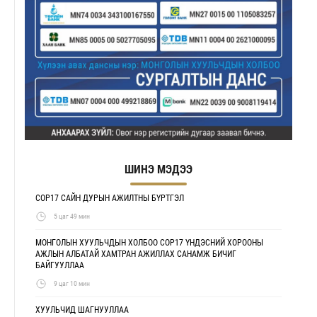
ШИНЭ МЭДЭЭ
COP17 САЙН ДУРЫН АЖИЛТНЫ БҮРТГЭЛ
5 цаг 49 мин
МОНГОЛЫН ХУУЛЬЧДЫН ХОЛБОО COP17 ҮНДЭСНИЙ ХОРООНЫ
АЖЛЫН АЛБАТАЙ ХАМТРАН АЖИЛЛАХ САНАМЖ БИЧИГ
БАЙГУУЛЛАА
9 цаг 10 мин
ХУУЛЬЧИД ШАГНУУЛЛАА