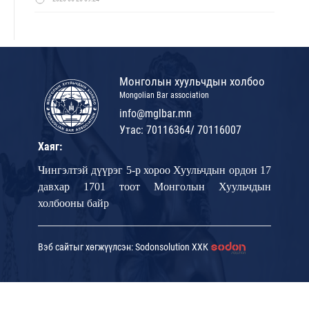
Монголын хуульчдын холбоо
Mongolian Bar association
info@mglbar.mn
Утас: 70116364/ 70116007
Хаяг:
Чингэлтэй дүүрэг 5-р хороо Хуульчдын ордон 17
давхар 1701 тоот Монголын Хуульчдын
холбооны байр
Вэб сайтыг хөгжүүлсэн: Sodonsolution ХХК