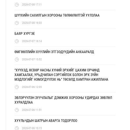
2026-07-08 17:11
ШҮҮХИЙН САХИЛГЫН ХОРООНЫ ТӨЛӨӨЛӨЛТЭЙ УУЛЗЛАА
2026-07-08 16:03
БАЯР ХҮРГЭЕ
2026-07-07 16:14
ӨМГӨӨЛЛИЙН ХУУЛИЙН ЭТГЭЭДҮҮДИЙН АНХААРАЛД
2026-07-07 15:52
“ХҮҮХЭД, ӨСВӨР НАСНЫ ХҮНИЙ ЭРХИЙГ ЦАХИМ ОРЧИНД
ХАМГААЛАХ, УРЬДЧИЛАН СЭРГИЙЛЭХ БОЛОН ЭРХ ЗҮЙН
МЭДЛЭГИЙГ НЭМЭГДҮҮЛЭХ НЬ” ТӨСӨЛД ХАМТРАН АЖИЛЛАНА
2026-07-06 12:05
ЭВЛЭРҮҮЛЭН ЗУУЧЛАЛЫГ ДЭМЖИХ ХОРООНЫ УДИРДАХ ЗӨВЛӨЛ
ХУРАЛДЛАА
2026-07-06 11:51
ХУУЛЬЧДЫН ШАТРЫН АВАРГА ТОДОРЛОО
2026-07-06 10:15