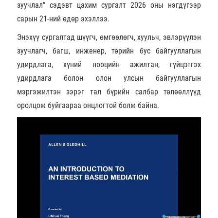
зуучлал” сэдэвт цахим сургалт 2026 оны нэгдүгээр
сарын 21-ний өдөр эхэллээ.
Энэхүү сургалтад шүүгч, өмгөөлөгч, хуульч, эвлэрүүлэн
зуучлагч, багш, инженер, төрийн бус байгууллагын
удирдлага, хүний нөөцийн ажилтан, гүйцэтгэх
удирдлага болон олон улсын байгууллагын
мэргэжилтэн зэрэг тал бүрийн салбар төлөөллүүд
оролцож буйгаараа онцлогтой болж байна.