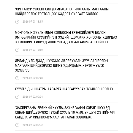
"СИНГАПУР УЛСЫН ХИЛ ДАМНАСАН АРИЛЖААНЫ МАРГААНЫГ
ШИЙДВЭРЛЭХ ТОГТОЛЦОО" СЭДЭВТ СУРГАЛТ БОЛЛОО
2026-07-03 13:15
МОНГОЛЫН ХУУЛЬЧДЫН ХОЛБООНЫ ЕРӨНХИЙЛӨГЧ БОЛОН
ӨМГӨӨЛЛИЙН ХУУЛИЙН ЭТГЭЭДИЙГ ДЭМЖИХ ХОРООНЫ УДИРДАХ
ЗӨВЛӨЛИЙН ГИШҮҮД ЯПОН УЛСАД АЛБАН АЙЛЧЛАЛ ХИЙЛЭЭ
2026-07-03 13:10
ИРЛАНД УЛС ДЭЭД ШҮҮХЭЭС ЭВЛЭРҮҮЛЭН ЗУУЧЛАЛ БОЛОН
МАРГААН ШИЙДВЭРЛЭХ ШИНЭ УДИРДАМЖ ХЭРЭГЖҮҮЛЖ
ЭХЭЛЛЭЭ
2026-07-02 09:48
ХУУЛЬЧДЫН ШАТРЫН АВАРГА ШАЛГАРУУЛАХ ТЭМЦЭЭН БОЛНО
2026-07-02 09:24
“ЗАХИРГААНЫ ЕРӨНХИЙ ХУУЛЬ, ЗАХИРГААНЫ ХЭРЭГ ШҮҮХЭД
ХЯНАН ШИЙДВЭРЛЭХ ТУХАЙ ХУУЛЬ 10 ЖИЛ: ҮР ДҮН, ХЭТИЙН ЧИГ
ХАНДЛАГА” СИМПОЗИУМААС ГАРГАСАН ЗӨВЛӨМЖ
2026-07-02 09:22