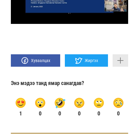
Хуваалцах
Жиргэх
Энэ мэдээ танд ямар санагдав?
1
0
0
0
0
0