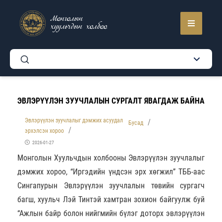
Монголын
хуульчдын холбоо
ЭВЛЭРҮҮЛЭН ЗУУЧЛАЛЫН СУРГАЛТ ЯВАГДАЖ БАЙНА
Эвлэрүүлэн зуучлалыг дэмжих асуудал
Бусад
эрхэлсэн хороо
2026-01-27
Монголын Хуульчдын холбооны Эвлэрүүлэн зуучлалыг
дэмжих хороо, “Иргэдийн үндсэн эрх хөгжил” ТББ-аас
Сингапурын Эвлэрүүлэн зуучлалын төвийн сургагч
багш, хуульч Лэй Тинтэй хамтран зохион байгуулж буй
“Ажлын байр болон нийгмийн бүлэг доторх эвлэрүүлэн