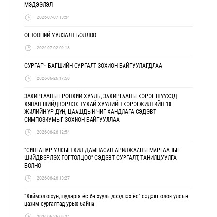
МЭДЭЭЛЭЛ
2026-07-07 10:54
ӨГЛӨӨНИЙ УУЛЗАЛТ БОЛЛОО
2026-07-02 09:18
СУРГАГЧ БАГШИЙН СУРГАЛТ ЗОХИОН БАЙГУУЛАГДЛАА
2026-06-26 17:50
ЗАХИРГААНЫ ЕРӨНХИЙ ХУУЛЬ, ЗАХИРГААНЫ ХЭРЭГ ШҮҮХЭД
ХЯНАН ШИЙДВЭРЛЭХ ТУХАЙ ХУУЛИЙН ХЭРЭГЖИЛТИЙН 10
ЖИЛИЙН ҮР ДҮН, ЦААШДЫН ЧИГ ХАНДЛАГА СЭДЭВТ
СИМПОЗИУМЫГ ЗОХИОН БАЙГУУЛЛАА
2026-06-26 12:54
"СИНГАПУР УЛСЫН ХИЛ ДАМНАСАН АРИЛЖААНЫ МАРГААНЫГ
ШИЙДВЭРЛЭХ ТОГТОЛЦОО" СЭДЭВТ СУРГАЛТ, ТАНИЛЦУУЛГА
БОЛНО
2026-06-26 10:27
“Хиймэл оюун, шударга ёс ба хууль дээдлэх ёс” сэдэвт олон улсын
цахим сургалтад урьж байна
2026-06-26 09:24