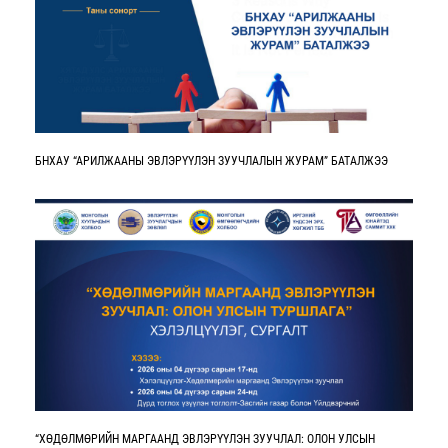
БНХАУ “АРИЛЖААНЫ ЭВЛЭРҮҮЛЭН ЗУУЧЛАЛЫН ЖУРАМ” БАТАЛЖЭЭ
“ХӨДӨЛМӨРИЙН МАРГААНД ЭВЛЭРҮҮЛЭН ЗУУЧЛАЛ: ОЛОН УЛСЫН