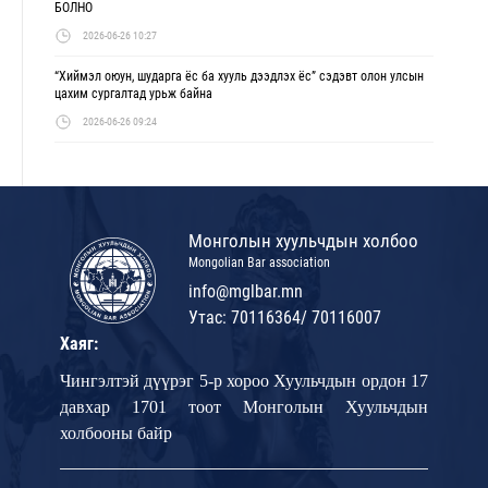
БОЛНО
2026-06-26 10:27
“Хиймэл оюун, шударга ёс ба хууль дээдлэх ёс” сэдэвт олон улсын
цахим сургалтад урьж байна
2026-06-26 09:24
Монголын хуульчдын холбоо
Mongolian Bar association
info@mglbar.mn
Утас: 70116364/ 70116007
Хаяг:
Чингэлтэй дүүрэг 5-р хороо Хуульчдын ордон 17
давхар 1701 тоот Монголын Хуульчдын
холбооны байр