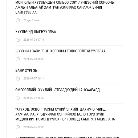
МОНГОЛЫН ХУУЛЬЧДЫН ХОЛБОО COP17 ҮНДЭСНИЙ ХОРООНЫ
АЖЛЫН АЛБАТАЙ ХАМТРАН АЖИЛЛАХ САНАМЖ БИЧИГ
БАЙГУУЛЛАА
22 цаг 2 мин
ХУУЛЬЧИД ШАГНУУЛЛАА
2026-07-08 17:11
ШҮҮХИЙН САХИЛГЫН ХОРООНЫ ТӨЛӨӨЛӨЛТЭЙ УУЛЗЛАА
2026-07-08 16:03
БАЯР ХҮРГЭЕ
2026-07-07 16:14
ӨМГӨӨЛЛИЙН ХУУЛИЙН ЭТГЭЭДҮҮДИЙН АНХААРАЛД
2026-07-07 15:52
“ХҮҮХЭД, ӨСВӨР НАСНЫ ХҮНИЙ ЭРХИЙГ ЦАХИМ ОРЧИНД
ХАМГААЛАХ, УРЬДЧИЛАН СЭРГИЙЛЭХ БОЛОН ЭРХ ЗҮЙН
МЭДЛЭГИЙГ НЭМЭГДҮҮЛЭХ НЬ” ТӨСӨЛД ХАМТРАН АЖИЛЛАНА
2026-07-06 12:05