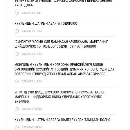
ЭВЛЭРҮҮЛЭН ЗУУЧЛАЛЫГ ДЭМЖИХ ХОРООНЫ УДИРДАХ ЗӨВЛӨЛ
ХУРАЛДЛАА
2026-07-06 11:51
ХУУЛЬЧДЫН ШАТРЫН АВАРГА ТОДОРЛОО
2026-07-06 10:15
"СИНГАПУР УЛСЫН ХИЛ ДАМНАСАН АРИЛЖААНЫ МАРГААНЫГ
ШИЙДВЭРЛЭХ ТОГТОЛЦОО" СЭДЭВТ СУРГАЛТ БОЛЛОО
2026-07-03 13:15
МОНГОЛЫН ХУУЛЬЧДЫН ХОЛБООНЫ ЕРӨНХИЙЛӨГЧ БОЛОН
ӨМГӨӨЛЛИЙН ХУУЛИЙН ЭТГЭЭДИЙГ ДЭМЖИХ ХОРООНЫ УДИРДАХ
ЗӨВЛӨЛИЙН ГИШҮҮД ЯПОН УЛСАД АЛБАН АЙЛЧЛАЛ ХИЙЛЭЭ
2026-07-03 13:10
ИРЛАНД УЛС ДЭЭД ШҮҮХЭЭС ЭВЛЭРҮҮЛЭН ЗУУЧЛАЛ БОЛОН
МАРГААН ШИЙДВЭРЛЭХ ШИНЭ УДИРДАМЖ ХЭРЭГЖҮҮЛЖ
ЭХЭЛЛЭЭ
2026-07-02 09:48
ХУУЛЬЧДЫН ШАТРЫН АВАРГА ШАЛГАРУУЛАХ ТЭМЦЭЭН БОЛНО
2026-07-02 09:24