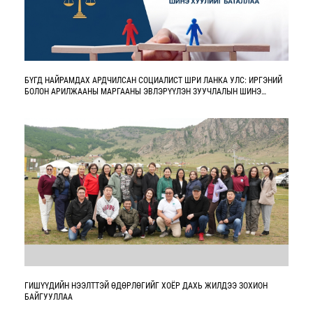
БҮГД НАЙРАМДАХ АРДЧИЛСАН СОЦИАЛИСТ ШРИ ЛАНКА УЛС: ИРГЭНИЙ
БОЛОН АРИЛЖААНЫ МАРГААНЫ ЭВЛЭРҮҮЛЭН ЗУУЧЛАЛЫН ШИНЭ
ХУУЛИЙГ БАТАЛЛАА
ГИШҮҮДИЙН НЭЭЛТТЭЙ ӨДӨРЛӨГИЙГ ХОЁР ДАХЬ ЖИЛДЭЭ ЗОХИОН
БАЙГУУЛЛАА