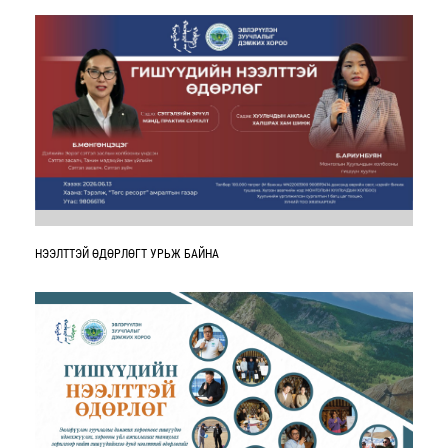
НЭЭЛТТЭЙ ӨДӨРЛӨГТ УРЬЖ БАЙНА