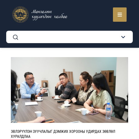
Монголын
хуульчдын холбоо
ЭВЛЭРҮҮЛЭН ЗУУЧЛАЛЫГ ДЭМЖИХ ХОРООНЫ УДИРДАХ ЗӨВЛӨЛ
ХУРАЛДЛАА