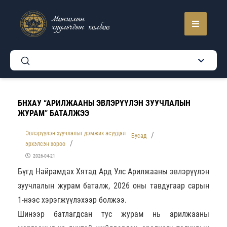
Монголын
хуульчдын холбоо
БНХАУ “АРИЛЖААНЫ ЭВЛЭРҮҮЛЭН ЗУУЧЛАЛЫН
ЖУРАМ” БАТАЛЖЭЭ
Эвлэрүүлэн зуучлалыг дэмжих асуудал
Бусад
эрхэлсэн хороо
2026-04-21
Бүгд Найрамдах Хятад Ард Улс Арилжааны эвлэрүүлэн
зуучлалын журам баталж, 2026 оны тавдугаар сарын
1-нээс хэрэгжүүлэхээр болжээ.
Шинээр батлагдсан тус журам нь арилжааны