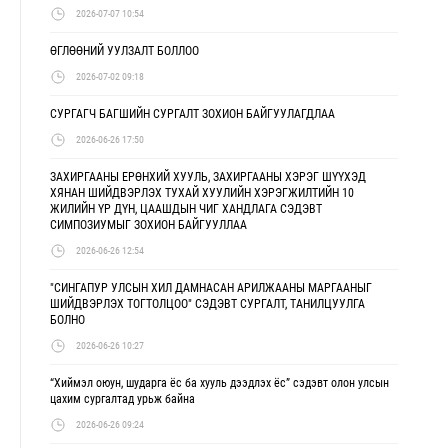
2026-07-07 10:54
ӨГЛӨӨНИЙ УУЛЗАЛТ БОЛЛОО
2026-07-02 09:18
СУРГАГЧ БАГШИЙН СУРГАЛТ ЗОХИОН БАЙГУУЛАГДЛАА
2026-06-26 17:50
ЗАХИРГААНЫ ЕРӨНХИЙ ХУУЛЬ, ЗАХИРГААНЫ ХЭРЭГ ШҮҮХЭД
ХЯНАН ШИЙДВЭРЛЭХ ТУХАЙ ХУУЛИЙН ХЭРЭГЖИЛТИЙН 10
ЖИЛИЙН ҮР ДҮН, ЦААШДЫН ЧИГ ХАНДЛАГА СЭДЭВТ
СИМПОЗИУМЫГ ЗОХИОН БАЙГУУЛЛАА
2026-06-26 12:54
"СИНГАПУР УЛСЫН ХИЛ ДАМНАСАН АРИЛЖААНЫ МАРГААНЫГ
ШИЙДВЭРЛЭХ ТОГТОЛЦОО" СЭДЭВТ СУРГАЛТ, ТАНИЛЦУУЛГА
БОЛНО
2026-06-26 10:27
“Хиймэл оюун, шударга ёс ба хууль дээдлэх ёс” сэдэвт олон улсын
цахим сургалтад урьж байна
2026-06-26 09:24