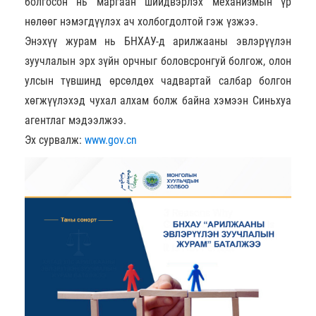
болгосон нь маргаан шийдвэрлэх механизмын үр
нөлөөг нэмэгдүүлэх ач холбогдолтой гэж үзжээ.
Энэхүү журам нь БНХАУ-д арилжааны эвлэрүүлэн
зуучлалын эрх зүйн орчныг боловсронгуй болгож, олон
улсын түвшинд өрсөлдөх чадвартай салбар болгон
хөгжүүлэхэд чухал алхам болж байна хэмээн Синьхуа
агентлаг мэдээлжээ.
Эх сурвалж:
www.gov.cn