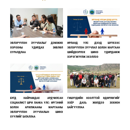
ЭВЛЭРҮҮЛЭН ЗУУЧЛАЛЫГ ДЭМЖИХ
ИРЛАНД УЛС ДЭЭД ШҮҮХЭЭС
ХОРООНЫ УДИРДАХ ЗӨВЛӨЛ
ЭВЛЭРҮҮЛЭН ЗУУЧЛАЛ БОЛОН МАРГААН
ХУРАЛДЛАА
ШИЙДВЭРЛЭХ ШИНЭ УДИРДАМЖ
ХЭРЭГЖҮҮЛЖ ЭХЭЛЛЭЭ
БҮГД НАЙРАМДАХ АРДЧИЛСАН
ГИШҮҮДИЙН НЭЭЛТТЭЙ ӨДӨРЛӨГИЙГ
СОЦИАЛИСТ ШРИ ЛАНКА УЛС: ИРГЭНИЙ
ХОЁР ДАХЬ ЖИЛДЭЭ ЗОХИОН
БОЛОН АРИЛЖААНЫ МАРГААНЫ
БАЙГУУЛЛАА
ЭВЛЭРҮҮЛЭН ЗУУЧЛАЛЫН ШИНЭ
ХУУЛИЙГ БАТАЛЛАА