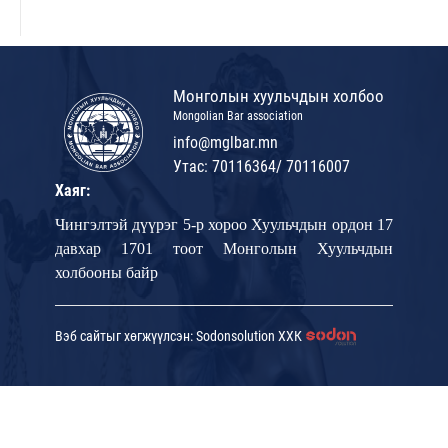
Монголын хуульчдын холбоо
Mongolian Bar association
info@mglbar.mn
Утас: 70116364/ 70116007
Хаяг:
Чингэлтэй дүүрэг 5-р хороо Хуульчдын ордон 17
давхар 1701 тоот Монголын Хуульчдын
холбооны байр
Вэб сайтыг хөгжүүлсэн: Sodonsolution ХХК