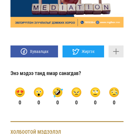
Хуваалцах
Жиргэх
Энэ мэдээ танд ямар санагдав?
0
0
0
0
0
0
ХОЛБООТОЙ МЭДЭЭЛЭЛ