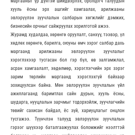
маргааныг үр дүнтэй шийдвэрлэх, оролцогч талуудын
хууль ёсны эрх ашгийг хамгаалах, арилжааны
эвлэрүүлэн зуучлалын салбарын хөгжлийг дэмжих,
бизнесийн орчныг сайжруулах зорилготой ажээ.
Журамд худалдаа, хөрөнгө оруулалт, санхүү, тээвэр, үл
хөдлөх хөрөнгө, барилга, оюуны өмч зэрэг салбар дахь
маргаанд арилжааны эвлэрүүлэн зуучлалыг
хэрэглэхээр тусгасан бол гэр бүл, өв залгамжлал,
асран хамгаалалт, хөдөлмөр, хэрэглэгчийн эрх зэрэг
зарим төрлийн маргаанд хэрэглэхгүй байхаар
зохицуулсан байна. Мөн эвлэрүүлэн зуучлалын үйл
ажиллагаанд баримтлах сайн дурын, хууль ёсны,
шударга, нууцлалын зарчмыг тодорхойлж, зуучлагчийн
төвийг сахисан байдал, ёс зүй, хариуцлагыг онцлон
тусгажээ. Түүнчлэн талууд эвлэрүүлэн зуучлалын
гэрээг шүүхээр баталгаажуулах боломжийг нээлттэй