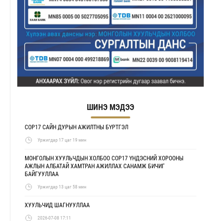
ШИНЭ МЭДЭЭ
COP17 САЙН ДУРЫН АЖИЛТНЫ БҮРТГЭЛ
Уржигдар 17 цаг 19 мин
МОНГОЛЫН ХУУЛЬЧДЫН ХОЛБОО COP17 ҮНДЭСНИЙ ХОРООНЫ
АЖЛЫН АЛБАТАЙ ХАМТРАН АЖИЛЛАХ САНАМЖ БИЧИГ
БАЙГУУЛЛАА
Уржигдар 13 цаг 58 мин
ХУУЛЬЧИД ШАГНУУЛЛАА
2026-07-08 17:11