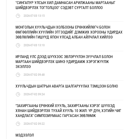
"СИНГАПУР УЛСЫН ХИЛ ДАМНАСАН АРИЛЖААНЫ МАРГААНЫГ
ШИЙДВЭРЛЭХ ТОГТОЛЦОО" СЭДЭВТ СУРГАЛТ БОЛЛОО
2026-07-03 13:15
МОНГОЛЫН ХУУЛЬЧДЫН ХОЛБООНЫ ЕРӨНХИЙЛӨГЧ БОЛОН
ӨМГӨӨЛЛИЙН ХУУЛИЙН ЭТГЭЭДИЙГ ДЭМЖИХ ХОРООНЫ УДИРДАХ
ЗӨВЛӨЛИЙН ГИШҮҮД ЯПОН УЛСАД АЛБАН АЙЛЧЛАЛ ХИЙЛЭЭ
2026-07-03 13:10
ИРЛАНД УЛС ДЭЭД ШҮҮХЭЭС ЭВЛЭРҮҮЛЭН ЗУУЧЛАЛ БОЛОН
МАРГААН ШИЙДВЭРЛЭХ ШИНЭ УДИРДАМЖ ХЭРЭГЖҮҮЛЖ
ЭХЭЛЛЭЭ
2026-07-02 09:48
ХУУЛЬЧДЫН ШАТРЫН АВАРГА ШАЛГАРУУЛАХ ТЭМЦЭЭН БОЛНО
2026-07-02 09:24
“ЗАХИРГААНЫ ЕРӨНХИЙ ХУУЛЬ, ЗАХИРГААНЫ ХЭРЭГ ШҮҮХЭД
ХЯНАН ШИЙДВЭРЛЭХ ТУХАЙ ХУУЛЬ 10 ЖИЛ: ҮР ДҮН, ХЭТИЙН ЧИГ
ХАНДЛАГА” СИМПОЗИУМААС ГАРГАСАН ЗӨВЛӨМЖ
2026-07-02 09:22
МЭДЭЭЛЭЛ