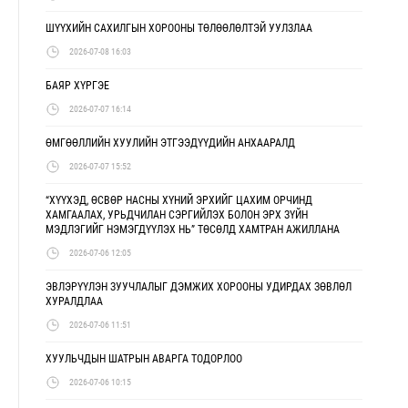
ШҮҮХИЙН САХИЛГЫН ХОРООНЫ ТӨЛӨӨЛӨЛТЭЙ УУЛЗЛАА
2026-07-08 16:03
БАЯР ХҮРГЭЕ
2026-07-07 16:14
ӨМГӨӨЛЛИЙН ХУУЛИЙН ЭТГЭЭДҮҮДИЙН АНХААРАЛД
2026-07-07 15:52
“ХҮҮХЭД, ӨСВӨР НАСНЫ ХҮНИЙ ЭРХИЙГ ЦАХИМ ОРЧИНД
ХАМГААЛАХ, УРЬДЧИЛАН СЭРГИЙЛЭХ БОЛОН ЭРХ ЗҮЙН
МЭДЛЭГИЙГ НЭМЭГДҮҮЛЭХ НЬ” ТӨСӨЛД ХАМТРАН АЖИЛЛАНА
2026-07-06 12:05
ЭВЛЭРҮҮЛЭН ЗУУЧЛАЛЫГ ДЭМЖИХ ХОРООНЫ УДИРДАХ ЗӨВЛӨЛ
ХУРАЛДЛАА
2026-07-06 11:51
ХУУЛЬЧДЫН ШАТРЫН АВАРГА ТОДОРЛОО
2026-07-06 10:15