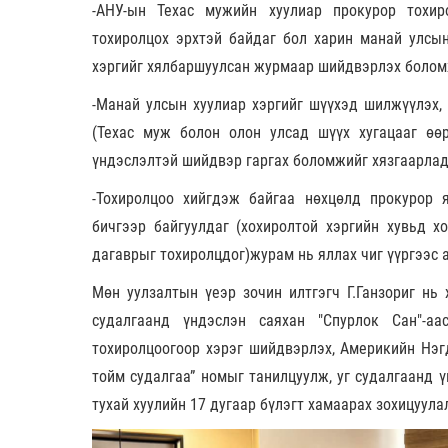
-АНУ-ын Техас мужийн хуулиар прокурор тохиро
тохиролцох эрхтэй байдаг бол харин манай улсы
хэргийг хялбаршуулсан журмаар шийдвэрлэх болом
-Манай улсын хуулиар хэргийг шүүхэд шилжүүлэх,
(Техас муж болон олон улсад шүүх хугацааг өөр
үндэслэлтэй шийдвэр гаргах боломжийг хязгаарлада
-Тохиролцоо хийгдэж байгаа нөхцөлд прокурор я
бичгээр байгуулдаг (хохиролтой хэргийн хувьд х
дагаврыг тохиролцдог)журам нь яллах чиг үүргээс 
Мөн уулзалтын үеэр зочин илтгэгч Г.Ганзориг нь
судалгаанд үндэслэн саяхан "Спурлок Сан"-аа
тохиролцоогоор хэрэг шийдвэрлэх, Америкийн Нэ
тойм судалгаа” номыг танилцуулж, уг судалгаанд 
тухай хуулийн 17 дугаар бүлэгт хамаарах зохицуул