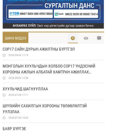
ШИНЭ МЭДЭЭ
COP17 САЙН ДУРЫН АЖИЛТНЫ БҮРТГЭЛ
2026-08-06 17:19
МОНГОЛЫН ХУУЛЬЧДЫН ХОЛБОО COP17 ҮНДЭСНИЙ
ХОРООНЫ АЖЛЫН АЛБАТАЙ ХАМТРАН АЖИЛЛАХ
САНАМЖ БИЧИГ БАЙГУУЛЛАА
2026-08-06 13:58
ХУУЛЬЧИД ШАГНУУЛЛАА
2026-07-08 17:11
ШҮҮХИЙН САХИЛГЫН ХОРООНЫ ТӨЛӨӨЛӨЛТЭЙ
УУЛЗЛАА
2026-07-08 16:03
БАЯР ХҮРГЭЕ