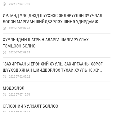
ДЭМЖИХ ХОРООНЫ УДИРДАХ ЗӨВЛӨЛИЙН ГИШҮҮД
2026-07-03 13:10
ЯПОН УЛСАД АЛБАН АЙЛЧЛАЛ ХИЙЛЭЭ
ИРЛАНД УЛС ДЭЭД ШҮҮХЭЭС ЭВЛЭРҮҮЛЭН ЗУУЧЛАЛ
БОЛОН МАРГААН ШИЙДВЭРЛЭХ ШИНЭ УДИРДАМЖ
ХЭРЭГЖҮҮЛЖ ЭХЭЛЛЭЭ
2026-07-02 09:48
ХУУЛЬЧДЫН ШАТРЫН АВАРГА ШАЛГАРУУЛАХ
ТЭМЦЭЭН БОЛНО
2026-07-02 09:24
“ЗАХИРГААНЫ ЕРӨНХИЙ ХУУЛЬ, ЗАХИРГААНЫ ХЭРЭГ
ШҮҮХЭД ХЯНАН ШИЙДВЭРЛЭХ ТУХАЙ ХУУЛЬ 10 ЖИЛ:
ҮР ДҮН, ХЭТИЙН ЧИГ ХАНДЛАГА” СИМПОЗИУМААС
2026-07-02 09:22
ГАРГАСАН ЗӨВЛӨМЖ
МЭДЭЭЛЭЛ
2026-07-07 10:54
ӨГЛӨӨНИЙ УУЛЗАЛТ БОЛЛОО
2026-07-02 09:18
СУРГАГЧ БАГШИЙН СУРГАЛТ ЗОХИОН
БАЙГУУЛАГДЛАА
2026-06-26 17:50