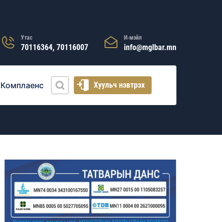
Утас
И-мэйл
70116364, 70116007
info@mglbar.mn
Комплаенс
Хуульч нэвтрэх