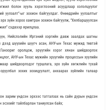
өгжил болон хууль хэрэглээний асуудлаар хэлэлцүүлэг
ий уулзалт”-ыг зохион байгуулдаг. Өнөөдрийн уулзалтыг
 эрх зүйн хороо хамтран зохион байгуулж, “Хялбаршуулсан
жил” сэдвээр ярилцлаа.
үүн, Нийслэлийн Иргэний хэргийн давж заалдах шатны
н дээд шүүхийн шүүгч асан, АНУ-ын Техас мужид төвтэй
.Ганзориг оролцож, эрүүгийн хэрэг хянан шийдвэрлэх
цлог, АНУ-ын Техас мужийн эрүүгийн процессын хуулийн
рмаар шийдвэрлэдэг туршлага, эрх зүйн хөгжлийн тухай
оруулбал зохих зохицуулалт, анхаарах зүйлийн талаар
гон зарим үндсэн эрхээс татгалзах нь сайн дурын үндсэн
н эсэхийг тайлбарлан таниулсан байх;