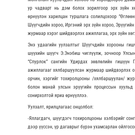
ур чадварт нь дэм болох зорилгоор эрх зүйн х
өрнүүлэн харилцан туршлага солилцохоор “Өглөөн
Шүүгчдийн хороо, Иргэний эрх зүйн хороо, Эрүүгийн
журмаар хэрэг шийдвэрлэх ажиллагаа, эрх зүйн хөг
Энэ удаагийн уулзалтыг Шүүгчдийн хорооны гиш
шүүхийн шүүгч Э.Энэбиш чиглүүлж, зочноор Улсы
“Спурлок” сангийн Удирдах зөвлөлийн гишүүн Г
ажиллагааг хялбаршуулсан журмаар шийдвэрлэх он
орчин, хэргийг тохиролцооны /хялбаршуулан/ жу
болон манай улсын эрүүгийн процессын хуульд 
сонирхолтой яриа өрнүүллээ.
Уулзалт, ярилцлагаас онцолбол:
-Яллагдагч, шүүгдэгч тохиролцооны хэлбэрийг сон
дээр үүссэн, үр дагаврыг бүрэн ухамсарлан ойлгосо