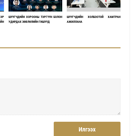
ВЭР
ШҮҮГЧДИЙН ХОРООНЫ ТЭРГҮҮН БОЛОН
ШҮҮГЧДИЙН ХОЛБООТОЙ ХАМТРАН
ИЙН
УДИРДАХ ЗӨВЛӨЛИЙН ГИШҮҮД
АЖИЛЛАНА
Илгээх