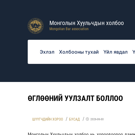
Монголын Хуульчдын холбоо
Mongolian Bar association
Эхлэл
Холбооны тухай
Үйл явдал
Ү
ӨГЛӨӨНИЙ УУЛЗАЛТ БОЛЛОО
ШҮҮГЧДИЙН ХОРОО
БУСАД
2026-06-30
Монголын Хуульчдын холбоо нь хороодоороо дамжу