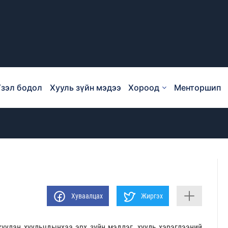
зэл бодол
Хууль зүйн мэдээ
Хороод
Менторшип
Хуваалцах
Жиргэх
улан хуульчдынхаа эрх зүйн мэдлэг, хууль хэрэглээний