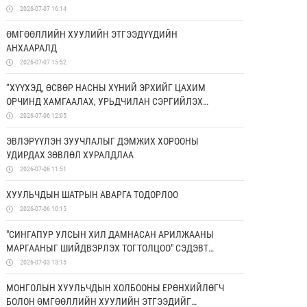
2026-07-07 16:14
ӨМГӨӨЛЛИЙН ХУУЛИЙН ЭТГЭЭДҮҮДИЙН
АНХААРАЛД
2026-07-07 15:52
“ХҮҮХЭД, ӨСВӨР НАСНЫ ХҮНИЙ ЭРХИЙГ ЦАХИМ
ОРЧИНД ХАМГААЛАХ, УРЬДЧИЛАН СЭРГИЙЛЭХ
БОЛОН ЭРХ ЗҮЙН МЭДЛЭГИЙГ НЭМЭГДҮҮЛЭХ НЬ”
2026-07-06 12:05
ТӨСӨЛД ХАМТРАН АЖИЛЛАНА
ЭВЛЭРҮҮЛЭН ЗУУЧЛАЛЫГ ДЭМЖИХ ХОРООНЫ
УДИРДАХ ЗӨВЛӨЛ ХУРАЛДЛАА
2026-07-06 11:51
ХУУЛЬЧДЫН ШАТРЫН АВАРГА ТОДОРЛОО
2026-07-06 10:15
"СИНГАПУР УЛСЫН ХИЛ ДАМНАСАН АРИЛЖААНЫ
МАРГААНЫГ ШИЙДВЭРЛЭХ ТОГТОЛЦОО" СЭДЭВТ
СУРГАЛТ БОЛЛОО
2026-07-03 13:15
МОНГОЛЫН ХУУЛЬЧДЫН ХОЛБООНЫ ЕРӨНХИЙЛӨГЧ
БОЛОН ӨМГӨӨЛЛИЙН ХУУЛИЙН ЭТГЭЭДИЙГ