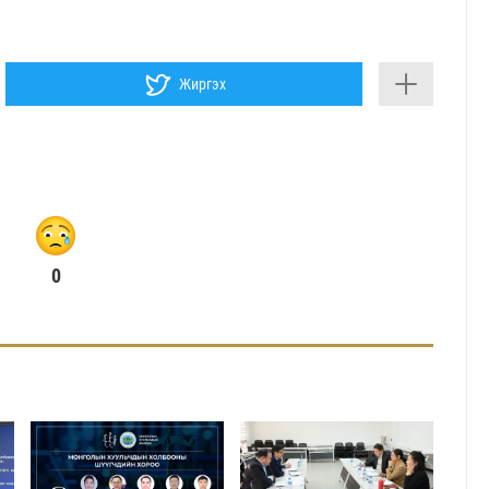
Жиргэх
0