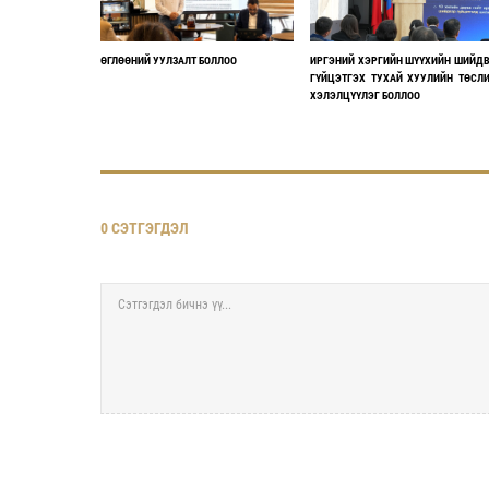
ӨГЛӨӨНИЙ УУЛЗАЛТ БОЛЛОО
ИРГЭНИЙ ХЭРГИЙН ШҮҮХИЙН ШИЙД
ГҮЙЦЭТГЭХ ТУХАЙ ХУУЛИЙН ТӨСЛ
ХЭЛЭЛЦҮҮЛЭГ БОЛЛОО
0 СЭТГЭГДЭЛ