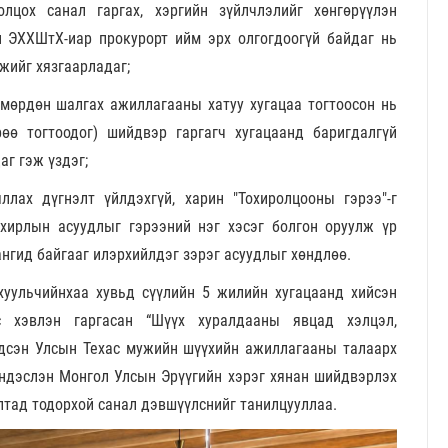
лцох санал гаргах, хэргийн зүйлчлэлийг хөнгөрүүлэн
н ЭХХШтХ-иар прокурорт ийм эрх олгогдоогүй байдаг нь
жийг хязгаарладаг;
 мөрдөн шалгах ажиллагааны хатуу хугацаа тогтоосон нь
өө тогтоодог) шийдвэр гаргагч хугацаанд баригдалгүй
г гэж үздэг;
ллах дүгнэлт үйлдэхгүй, харин "Тохиролцооны гэрээ"-г
охирлын асуудлыг гэрээний нэг хэсэг болгон оруулж үр
ангид байгааг илэрхийлдэг зэрэг асуудлыг хөндлөө.
 хуульчийнхаа хувьд сүүлийн 5 жилийн хугацаанд хийсэн
с хэвлэн гаргасан “Шүүх хуралдааны явцад хэлцэл,
гдсэн Улсын Техас мужийн шүүхийн ажиллагааны талаарх
үндэслэн Монгол Улсын Эрүүгийн хэрэг хянан шийдвэрлэх
алтад тодорхой санал дэвшүүлснийг танилцууллаа.