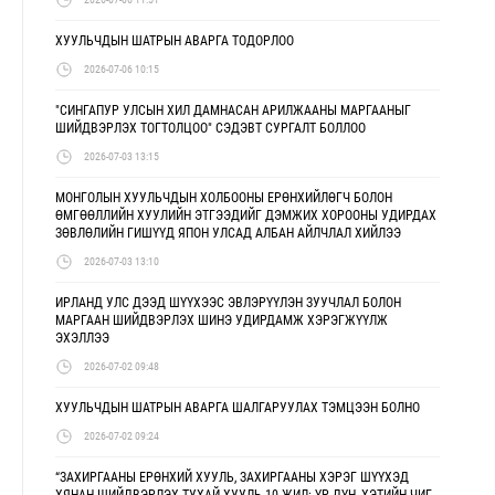
ХУУЛЬЧДЫН ШАТРЫН АВАРГА ТОДОРЛОО
2026-07-06 10:15
"СИНГАПУР УЛСЫН ХИЛ ДАМНАСАН АРИЛЖААНЫ МАРГААНЫГ
ШИЙДВЭРЛЭХ ТОГТОЛЦОО" СЭДЭВТ СУРГАЛТ БОЛЛОО
2026-07-03 13:15
МОНГОЛЫН ХУУЛЬЧДЫН ХОЛБООНЫ ЕРӨНХИЙЛӨГЧ БОЛОН
ӨМГӨӨЛЛИЙН ХУУЛИЙН ЭТГЭЭДИЙГ ДЭМЖИХ ХОРООНЫ УДИРДАХ
ЗӨВЛӨЛИЙН ГИШҮҮД ЯПОН УЛСАД АЛБАН АЙЛЧЛАЛ ХИЙЛЭЭ
2026-07-03 13:10
ИРЛАНД УЛС ДЭЭД ШҮҮХЭЭС ЭВЛЭРҮҮЛЭН ЗУУЧЛАЛ БОЛОН
МАРГААН ШИЙДВЭРЛЭХ ШИНЭ УДИРДАМЖ ХЭРЭГЖҮҮЛЖ
ЭХЭЛЛЭЭ
2026-07-02 09:48
ХУУЛЬЧДЫН ШАТРЫН АВАРГА ШАЛГАРУУЛАХ ТЭМЦЭЭН БОЛНО
2026-07-02 09:24
“ЗАХИРГААНЫ ЕРӨНХИЙ ХУУЛЬ, ЗАХИРГААНЫ ХЭРЭГ ШҮҮХЭД
ХЯНАН ШИЙДВЭРЛЭХ ТУХАЙ ХУУЛЬ 10 ЖИЛ: ҮР ДҮН, ХЭТИЙН ЧИГ