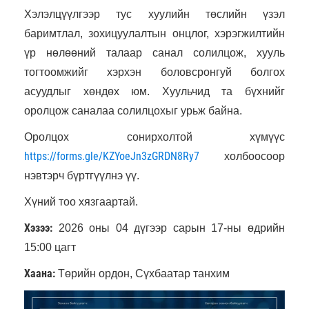
Хэлэлцүүлгээр тус хуулийн төслийн үзэл
баримтлал, зохицуулалтын онцлог, хэрэгжилтийн
үр нөлөөний талаар санал солилцож, хууль
тогтоомжийг хэрхэн боловсронгуй болгох
асуудлыг хөндөх юм. Хуульчид та бүхнийг
оролцож саналаа солилцохыг урьж байна.
Оролцох сонирхолтой хүмүүс
https://forms.gle/KZYoeJn3zGRDN8Ry7
холбоосоор
нэвтэрч бүртгүүлнэ үү.
Хүний тоо хязгаартай.
Хэзээ:
2026 оны 04 дүгээр сарын 17-ны өдрийн
15:00 цагт
Хаана:
Төрийн ордон, Сүхбаатар танхим