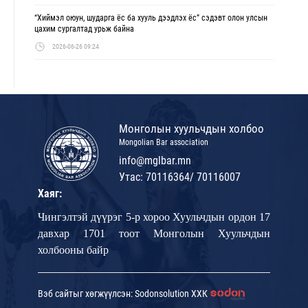
“Хиймэл оюун, шударга ёс ба хууль дээдлэх ёс” сэдэвт олон улсын
цахим сургалтад урьж байна
2026-06-26 09:24
Монголын хуульчдын холбоо
Mongolian Bar association
info@mglbar.mn
Утас: 70116364/ 70116007
Хаяг:
Чингэлтэй дүүрэг 5-р хороо Хуульчдын ордон 17
давхар 1701 тоот Монголын Хуульчдын
холбооны байр
Вэб сайтыг хөгжүүлсэн: Sodonsolution ХХК