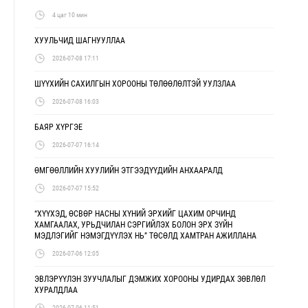
4 цаг 10 мин
ХУУЛЬЧИД ШАГНУУЛЛАА
2026-07-08 17:11
ШҮҮХИЙН САХИЛГЫН ХОРООНЫ ТӨЛӨӨЛӨЛТЭЙ УУЛЗЛАА
2026-07-08 16:03
БАЯР ХҮРГЭЕ
2026-07-07 16:14
ӨМГӨӨЛЛИЙН ХУУЛИЙН ЭТГЭЭДҮҮДИЙН АНХААРАЛД
2026-07-07 15:52
“ХҮҮХЭД, ӨСВӨР НАСНЫ ХҮНИЙ ЭРХИЙГ ЦАХИМ ОРЧИНД
ХАМГААЛАХ, УРЬДЧИЛАН СЭРГИЙЛЭХ БОЛОН ЭРХ ЗҮЙН
МЭДЛЭГИЙГ НЭМЭГДҮҮЛЭХ НЬ” ТӨСӨЛД ХАМТРАН АЖИЛЛАНА
2026-07-06 12:05
ЭВЛЭРҮҮЛЭН ЗУУЧЛАЛЫГ ДЭМЖИХ ХОРООНЫ УДИРДАХ ЗӨВЛӨЛ
ХУРАЛДЛАА
2026-07-06 11:51