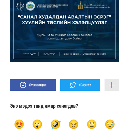
Хуваалцах
Жиргэх
Энэ мэдээ танд ямар санагдав?