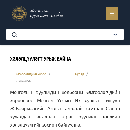
Монголын
хуульчдын холбоо
ХЭЛЭЛЦҮҮЛЭГТ УРЬЖ БАЙНА
Өмгөөлөгчдийн хороо
Бусад
2026-04-14
Монголын Хуульчдын холбооны Өмгөөлөгчдийн
хорооноос Монгол Улсын Их хурлын гишүүн
Ж.Баярмаагийн Ажлын албатай хамтран Санал
худалдан авалтын эсрэг хуулийн төслийн
хэлэлцүүлгийг
зохион байгуулна.