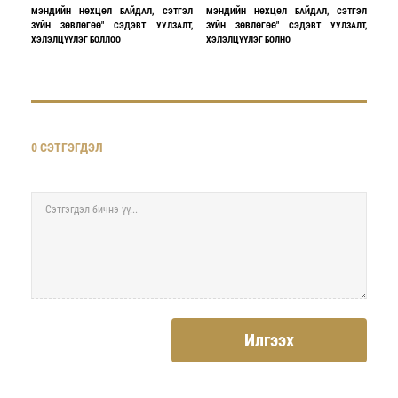
МЭНДИЙН НӨХЦӨЛ БАЙДАЛ, СЭТГЭЛ
МЭНДИЙН НӨХЦӨЛ БАЙДАЛ, СЭТГЭЛ
ЗҮЙН ЗӨВЛӨГӨӨ" СЭДЭВТ УУЛЗАЛТ,
ЗҮЙН ЗӨВЛӨГӨӨ" СЭДЭВТ УУЛЗАЛТ,
ХЭЛЭЛЦҮҮЛЭГ БОЛЛОО
ХЭЛЭЛЦҮҮЛЭГ БОЛНО
0 СЭТГЭГДЭЛ
Илгээх