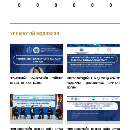
0
0
0
0
0
0
ХОЛБООТОЙ МЭДЭЭЛЭЛ
"КОМПАНИЙН САНХҮҮГИЙН ТАЙЛАН"
ӨМГӨӨЛӨГЧДИЙН AI МЭДЛЭГ, ЦАХИМ УР
СЭДЭВТ СУРГАЛТ БОЛНО
ЧАДВАРЫГ ДЭЭШЛҮҮЛЭХ СУРГАЛТ
БОЛНО
"ӨМГӨӨЛӨГЧИЙН СЭТГЭЛ ЗҮЙН ЭРҮҮЛ
"ӨМГӨӨЛӨГЧИЙН СЭТГЭЛ ЗҮЙН ЭРҮҮЛ