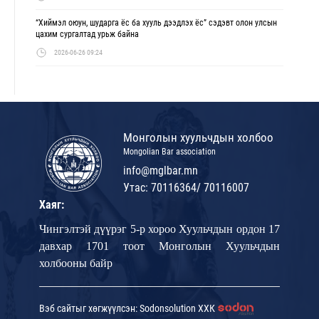
“Хиймэл оюун, шударга ёс ба хууль дээдлэх ёс” сэдэвт олон улсын
цахим сургалтад урьж байна
2026-06-26 09:24
Монголын хуульчдын холбоо
Mongolian Bar association
info@mglbar.mn
Утас: 70116364/ 70116007
Хаяг:
Чингэлтэй дүүрэг 5-р хороо Хуульчдын ордон 17
давхар 1701 тоот Монголын Хуульчдын
холбооны байр
Вэб сайтыг хөгжүүлсэн: Sodonsolution ХХК