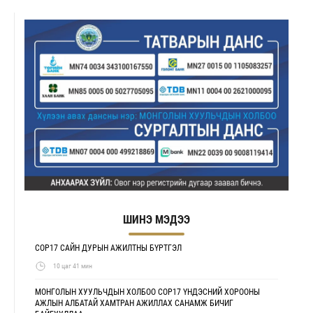
ШИНЭ МЭДЭЭ
COP17 САЙН ДУРЫН АЖИЛТНЫ БҮРТГЭЛ
10 цаг 41 мин
МОНГОЛЫН ХУУЛЬЧДЫН ХОЛБОО COP17 ҮНДЭСНИЙ ХОРООНЫ
АЖЛЫН АЛБАТАЙ ХАМТРАН АЖИЛЛАХ САНАМЖ БИЧИГ