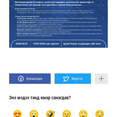
Хуваалцах
Жиргэх
Энэ мэдээ танд ямар санагдав?