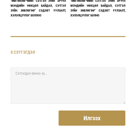
"ӨМГӨӨЛӨГЧИЙН СЭТГЭЛ ЗҮЙН ЭРҮҮЛ
"ӨМГӨӨЛӨГЧИЙН СЭТГЭЛ ЗҮЙН ЭРҮҮЛ
МЭНДИЙН НӨХЦӨЛ БАЙДАЛ, СЭТГЭЛ
МЭНДИЙН НӨХЦӨЛ БАЙДАЛ, СЭТГЭЛ
ЗҮЙН ЗӨВЛӨГӨӨ" СЭДЭВТ УУЛЗАЛТ,
ЗҮЙН ЗӨВЛӨГӨӨ" СЭДЭВТ УУЛЗАЛТ,
ХЭЛЭЛЦҮҮЛЭГ БОЛЛОО
ХЭЛЭЛЦҮҮЛЭГ БОЛНО
0 СЭТГЭГДЭЛ
Илгээх