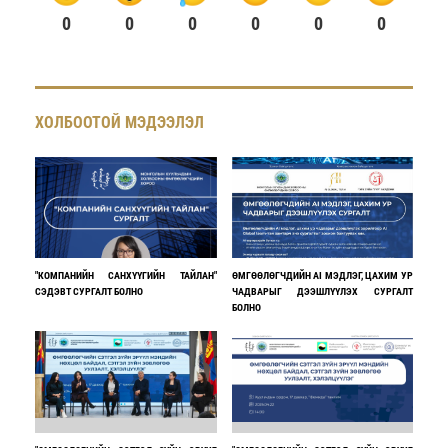
0
0
0
0
0
0
ХОЛБООТОЙ МЭДЭЭЛЭЛ
"КОМПАНИЙН САНХҮҮГИЙН ТАЙЛАН"
ӨМГӨӨЛӨГЧДИЙН AI МЭДЛЭГ, ЦАХИМ УР
СЭДЭВТ СУРГАЛТ БОЛНО
ЧАДВАРЫГ ДЭЭШЛҮҮЛЭХ СУРГАЛТ
БОЛНО