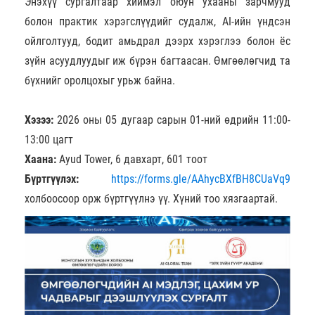
Энэхүү сургалтаар хиймэл оюун ухааны зарчмууд
болон практик хэрэгслүүдийг судалж, AI-ийн үндсэн
ойлголтууд, бодит амьдрал дээрх хэрэглээ болон ёс
зүйн асуудлуудыг иж бүрэн багтаасан. Өмгөөлөгчид та
бүхнийг оролцохыг урьж байна.
Хэзээ:
2026 оны 05 дугаар сарын 01-ний өдрийн 11:00-
13:00 цагт
Хаана:
Ayud Tower, 6 давхарт, 601 тоот
Бүртгүүлэх:
https://forms.gle/AAhycBXfBH8CUaVq9
холбоосоор орж бүртгүүлнэ үү. Хүний тоо хязгаартай.