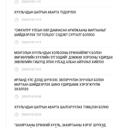
2026-07-06 11:51
ХУУЛЬЧДЫН ШАТРЫН АВАРГА ТОДОРЛОО
2026-07-06 10:15
"СИНГАПУР УЛСЫН ХИЛ ДАМНАСАН АРИЛЖААНЫ МАРГААНЫГ
ШИЙДВЭРЛЭХ ТОГТОЛЦОО" СЭДЭВТ СУРГАЛТ БОЛЛОО
2026-07-03 13:15
МОНГОЛЫН ХУУЛЬЧДЫН ХОЛБООНЫ ЕРӨНХИЙЛӨГЧ БОЛОН
ӨМГӨӨЛЛИЙН ХУУЛИЙН ЭТГЭЭДИЙГ ДЭМЖИХ ХОРООНЫ УДИРДАХ
ЗӨВЛӨЛИЙН ГИШҮҮД ЯПОН УЛСАД АЛБАН АЙЛЧЛАЛ ХИЙЛЭЭ
2026-07-03 13:10
ИРЛАНД УЛС ДЭЭД ШҮҮХЭЭС ЭВЛЭРҮҮЛЭН ЗУУЧЛАЛ БОЛОН
МАРГААН ШИЙДВЭРЛЭХ ШИНЭ УДИРДАМЖ ХЭРЭГЖҮҮЛЖ
ЭХЭЛЛЭЭ
2026-07-02 09:48
ХУУЛЬЧДЫН ШАТРЫН АВАРГА ШАЛГАРУУЛАХ ТЭМЦЭЭН БОЛНО
2026-07-02 09:24
“ЗАХИРГААНЫ ЕРӨНХИЙ ХУУЛЬ, ЗАХИРГААНЫ ХЭРЭГ ШҮҮХЭД