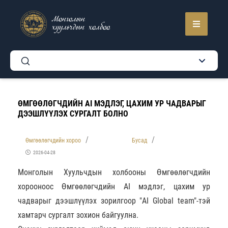
Монголын
хуульчдын холбоо
ӨМГӨӨЛӨГЧДИЙН AI МЭДЛЭГ, ЦАХИМ УР ЧАДВАРЫГ
ДЭЭШЛҮҮЛЭХ СУРГАЛТ БОЛНО
Өмгөөлөгчдийн хороо
Бусад
2026-04-28
Монголын Хуульчдын холбооны Өмгөөлөгчдийн
хорооноос Өмгөөлөгчдийн AI мэдлэг, цахим ур
чадварыг дээшлүүлэх зорилгоор "AI Global team"-тэй
хамтарч сургалт зохион байгуулна.