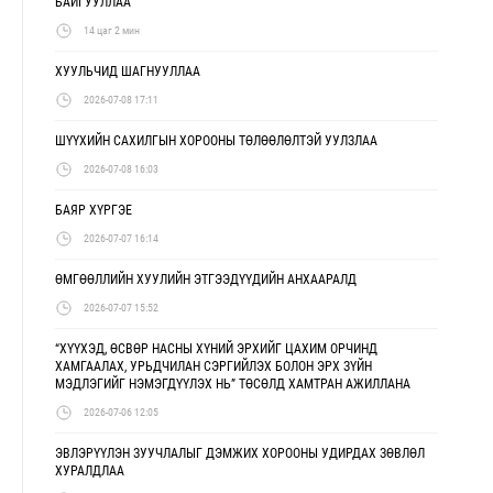
БАЙГУУЛЛАА
14 цаг 2 мин
ХУУЛЬЧИД ШАГНУУЛЛАА
2026-07-08 17:11
ШҮҮХИЙН САХИЛГЫН ХОРООНЫ ТӨЛӨӨЛӨЛТЭЙ УУЛЗЛАА
2026-07-08 16:03
БАЯР ХҮРГЭЕ
2026-07-07 16:14
ӨМГӨӨЛЛИЙН ХУУЛИЙН ЭТГЭЭДҮҮДИЙН АНХААРАЛД
2026-07-07 15:52
“ХҮҮХЭД, ӨСВӨР НАСНЫ ХҮНИЙ ЭРХИЙГ ЦАХИМ ОРЧИНД
ХАМГААЛАХ, УРЬДЧИЛАН СЭРГИЙЛЭХ БОЛОН ЭРХ ЗҮЙН
МЭДЛЭГИЙГ НЭМЭГДҮҮЛЭХ НЬ” ТӨСӨЛД ХАМТРАН АЖИЛЛАНА
2026-07-06 12:05
ЭВЛЭРҮҮЛЭН ЗУУЧЛАЛЫГ ДЭМЖИХ ХОРООНЫ УДИРДАХ ЗӨВЛӨЛ
ХУРАЛДЛАА