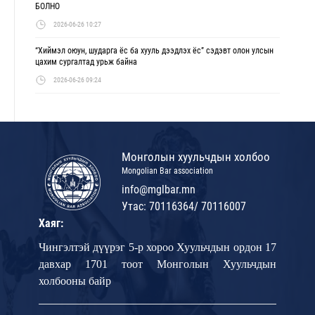
БОЛНО
2026-06-26 10:27
“Хиймэл оюун, шударга ёс ба хууль дээдлэх ёс” сэдэвт олон улсын
цахим сургалтад урьж байна
2026-06-26 09:24
Монголын хуульчдын холбоо
Mongolian Bar association
info@mglbar.mn
Утас: 70116364/ 70116007
Хаяг:
Чингэлтэй дүүрэг 5-р хороо Хуульчдын ордон 17
давхар 1701 тоот Монголын Хуульчдын
холбооны байр