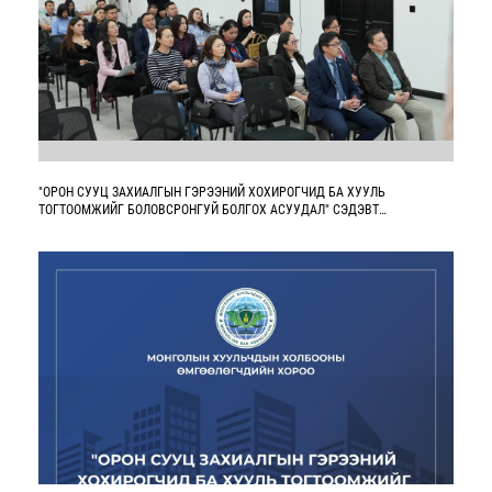
"ОРОН СУУЦ ЗАХИАЛГЫН ГЭРЭЭНИЙ ХОХИРОГЧИД БА ХУУЛЬ
ТОГТООМЖИЙГ БОЛОВСРОНГУЙ БОЛГОХ АСУУДАЛ" СЭДЭВТ
ХЭЛЭЛЦҮҮЛЭГ БОЛЛОО