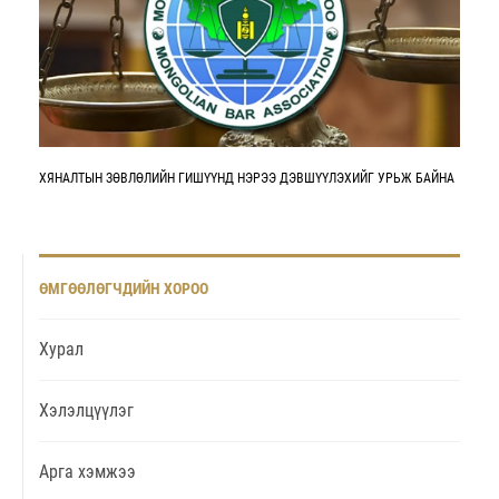
ХЯНАЛТЫН ЗӨВЛӨЛИЙН ГИШҮҮНД НЭРЭЭ ДЭВШҮҮЛЭХИЙГ УРЬЖ БАЙНА
ӨМГӨӨЛӨГЧДИЙН ХОРОО
Хурал
Хэлэлцүүлэг
Арга хэмжээ