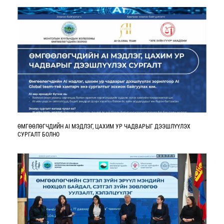
ӨМГӨӨЛӨГЧДИЙН AI МЭДЛЭГ, ЦАХИМ УР ЧАДВАРЫГ ДЭЭШЛҮҮЛЭХ
СУРГАЛТ БОЛНО