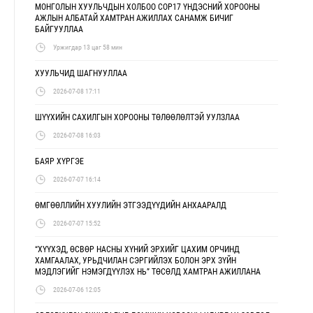
МОНГОЛЫН ХУУЛЬЧДЫН ХОЛБОО COP17 ҮНДЭСНИЙ ХОРООНЫ
АЖЛЫН АЛБАТАЙ ХАМТРАН АЖИЛЛАХ САНАМЖ БИЧИГ
БАЙГУУЛЛАА
Уржигдар 13 цаг 58 мин
ХУУЛЬЧИД ШАГНУУЛЛАА
2026-07-08 17:11
ШҮҮХИЙН САХИЛГЫН ХОРООНЫ ТӨЛӨӨЛӨЛТЭЙ УУЛЗЛАА
2026-07-08 16:03
БАЯР ХҮРГЭЕ
2026-07-07 16:14
ӨМГӨӨЛЛИЙН ХУУЛИЙН ЭТГЭЭДҮҮДИЙН АНХААРАЛД
2026-07-07 15:52
“ХҮҮХЭД, ӨСВӨР НАСНЫ ХҮНИЙ ЭРХИЙГ ЦАХИМ ОРЧИНД
ХАМГААЛАХ, УРЬДЧИЛАН СЭРГИЙЛЭХ БОЛОН ЭРХ ЗҮЙН
МЭДЛЭГИЙГ НЭМЭГДҮҮЛЭХ НЬ” ТӨСӨЛД ХАМТРАН АЖИЛЛАНА
2026-07-06 12:05