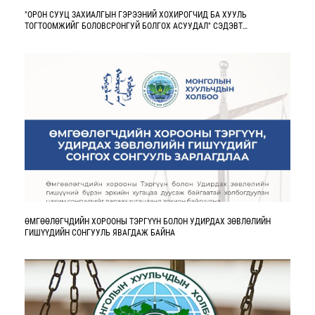
"ОРОН СУУЦ ЗАХИАЛГЫН ГЭРЭЭНИЙ ХОХИРОГЧИД БА ХУУЛЬ
ТОГТООМЖИЙГ БОЛОВСРОНГУЙ БОЛГОХ АСУУДАЛ" СЭДЭВТ
ХЭЛЭЛЦҮҮЛЭГ БОЛНО
ӨМГӨӨЛӨГЧДИЙН ХОРООНЫ ТЭРГҮҮН БОЛОН УДИРДАХ ЗӨВЛӨЛИЙН
ГИШҮҮДИЙН СОНГУУЛЬ ЯВАГДАЖ БАЙНА