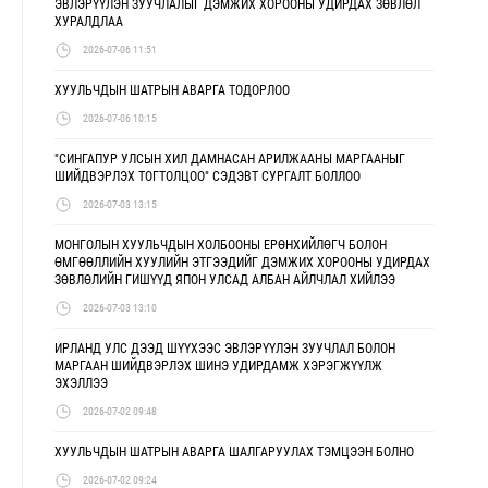
ЭВЛЭРҮҮЛЭН ЗУУЧЛАЛЫГ ДЭМЖИХ ХОРООНЫ УДИРДАХ ЗӨВЛӨЛ
ХУРАЛДЛАА
2026-07-06 11:51
ХУУЛЬЧДЫН ШАТРЫН АВАРГА ТОДОРЛОО
2026-07-06 10:15
"СИНГАПУР УЛСЫН ХИЛ ДАМНАСАН АРИЛЖААНЫ МАРГААНЫГ
ШИЙДВЭРЛЭХ ТОГТОЛЦОО" СЭДЭВТ СУРГАЛТ БОЛЛОО
2026-07-03 13:15
МОНГОЛЫН ХУУЛЬЧДЫН ХОЛБООНЫ ЕРӨНХИЙЛӨГЧ БОЛОН
ӨМГӨӨЛЛИЙН ХУУЛИЙН ЭТГЭЭДИЙГ ДЭМЖИХ ХОРООНЫ УДИРДАХ
ЗӨВЛӨЛИЙН ГИШҮҮД ЯПОН УЛСАД АЛБАН АЙЛЧЛАЛ ХИЙЛЭЭ
2026-07-03 13:10
ИРЛАНД УЛС ДЭЭД ШҮҮХЭЭС ЭВЛЭРҮҮЛЭН ЗУУЧЛАЛ БОЛОН
МАРГААН ШИЙДВЭРЛЭХ ШИНЭ УДИРДАМЖ ХЭРЭГЖҮҮЛЖ
ЭХЭЛЛЭЭ
2026-07-02 09:48
ХУУЛЬЧДЫН ШАТРЫН АВАРГА ШАЛГАРУУЛАХ ТЭМЦЭЭН БОЛНО
2026-07-02 09:24