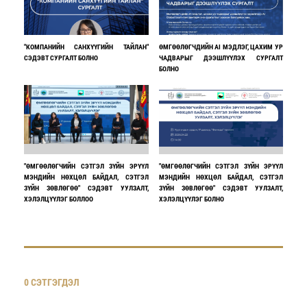
"КОМПАНИЙН САНХҮҮГИЙН ТАЙЛАН"
ӨМГӨӨЛӨГЧДИЙН AI МЭДЛЭГ, ЦАХИМ УР
СЭДЭВТ СУРГАЛТ БОЛНО
ЧАДВАРЫГ ДЭЭШЛҮҮЛЭХ СУРГАЛТ
БОЛНО
"ӨМГӨӨЛӨГЧИЙН СЭТГЭЛ ЗҮЙН ЭРҮҮЛ
"ӨМГӨӨЛӨГЧИЙН СЭТГЭЛ ЗҮЙН ЭРҮҮЛ
МЭНДИЙН НӨХЦӨЛ БАЙДАЛ, СЭТГЭЛ
МЭНДИЙН НӨХЦӨЛ БАЙДАЛ, СЭТГЭЛ
ЗҮЙН ЗӨВЛӨГӨӨ" СЭДЭВТ УУЛЗАЛТ,
ЗҮЙН ЗӨВЛӨГӨӨ" СЭДЭВТ УУЛЗАЛТ,
ХЭЛЭЛЦҮҮЛЭГ БОЛЛОО
ХЭЛЭЛЦҮҮЛЭГ БОЛНО
0 СЭТГЭГДЭЛ