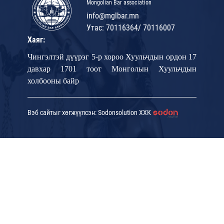
Mongolian Bar association
info@mglbar.mn
Утас: 70116364/ 70116007
Хаяг:
Чингэлтэй дүүрэг 5-р хороо Хуульчдын ордон 17
давхар 1701 тоот Монголын Хуульчдын
холбооны байр
Вэб сайтыг хөгжүүлсэн: Sodonsolution ХХК