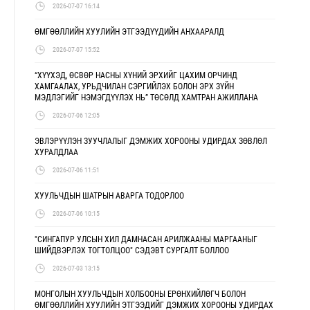
2026-07-07 16:14
ӨМГӨӨЛЛИЙН ХУУЛИЙН ЭТГЭЭДҮҮДИЙН АНХААРАЛД
2026-07-07 15:52
“ХҮҮХЭД, ӨСВӨР НАСНЫ ХҮНИЙ ЭРХИЙГ ЦАХИМ ОРЧИНД
ХАМГААЛАХ, УРЬДЧИЛАН СЭРГИЙЛЭХ БОЛОН ЭРХ ЗҮЙН
МЭДЛЭГИЙГ НЭМЭГДҮҮЛЭХ НЬ” ТӨСӨЛД ХАМТРАН АЖИЛЛАНА
2026-07-06 12:05
ЭВЛЭРҮҮЛЭН ЗУУЧЛАЛЫГ ДЭМЖИХ ХОРООНЫ УДИРДАХ ЗӨВЛӨЛ
ХУРАЛДЛАА
2026-07-06 11:51
ХУУЛЬЧДЫН ШАТРЫН АВАРГА ТОДОРЛОО
2026-07-06 10:15
"СИНГАПУР УЛСЫН ХИЛ ДАМНАСАН АРИЛЖААНЫ МАРГААНЫГ
ШИЙДВЭРЛЭХ ТОГТОЛЦОО" СЭДЭВТ СУРГАЛТ БОЛЛОО
2026-07-03 13:15
МОНГОЛЫН ХУУЛЬЧДЫН ХОЛБООНЫ ЕРӨНХИЙЛӨГЧ БОЛОН
ӨМГӨӨЛЛИЙН ХУУЛИЙН ЭТГЭЭДИЙГ ДЭМЖИХ ХОРООНЫ УДИРДАХ