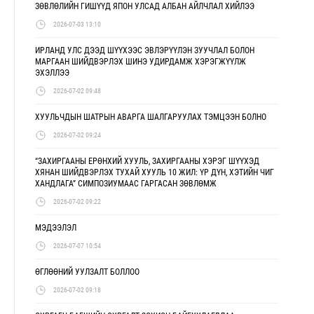
ЗӨВЛӨЛИЙН ГИШҮҮД ЯПОН УЛСАД АЛБАН АЙЛЧЛАЛ ХИЙЛЭЭ
2026-07-03 13:10
ИРЛАНД УЛС ДЭЭД ШҮҮХЭЭС ЭВЛЭРҮҮЛЭН ЗУУЧЛАЛ БОЛОН
МАРГААН ШИЙДВЭРЛЭХ ШИНЭ УДИРДАМЖ ХЭРЭГЖҮҮЛЖ
ЭХЭЛЛЭЭ
2026-07-02 09:48
ХУУЛЬЧДЫН ШАТРЫН АВАРГА ШАЛГАРУУЛАХ ТЭМЦЭЭН БОЛНО
2026-07-02 09:24
“ЗАХИРГААНЫ ЕРӨНХИЙ ХУУЛЬ, ЗАХИРГААНЫ ХЭРЭГ ШҮҮХЭД
ХЯНАН ШИЙДВЭРЛЭХ ТУХАЙ ХУУЛЬ 10 ЖИЛ: ҮР ДҮН, ХЭТИЙН ЧИГ
ХАНДЛАГА” СИМПОЗИУМААС ГАРГАСАН ЗӨВЛӨМЖ
2026-07-02 09:22
МЭДЭЭЛЭЛ
2026-07-07 10:54
ӨГЛӨӨНИЙ УУЛЗАЛТ БОЛЛОО
2026-07-02 09:18