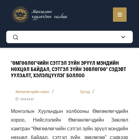
Монголын
хуульчдын холбоо
"ӨМГӨӨЛӨГЧИЙН СЭТГЭЛ ЗҮЙН ЭРҮҮЛ МЭНДИЙН
НӨХЦӨЛ БАЙДАЛ, СЭТГЭЛ ЗҮЙН ЗӨВЛӨГӨӨ" СЭДЭВТ
УУЛЗАЛТ, ХЭЛЭЛЦҮҮЛЭГ БОЛЛОО
Өмгөөлөгчдийн хороо
Бусад
2026-04-23
Монголын Хуульчдын холбооны Өмгөөлөгчдийн
хороо, Нийслэлийн Өмгөөлөгчдийн Зөвлөл
хамтран “Өмгөөлөгчийн сэтгэл зүйн эрүүл мэндийн
нөхцөл байдал, сэтгэл зүйн зөвлөгөө” сэдвээр