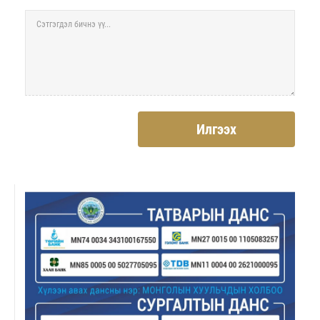
Илгээх