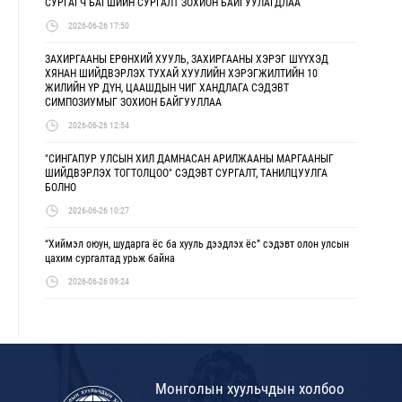
СУРГАГЧ БАГШИЙН СУРГАЛТ ЗОХИОН БАЙГУУЛАГДЛАА
2026-06-26 17:50
ЗАХИРГААНЫ ЕРӨНХИЙ ХУУЛЬ, ЗАХИРГААНЫ ХЭРЭГ ШҮҮХЭД
ХЯНАН ШИЙДВЭРЛЭХ ТУХАЙ ХУУЛИЙН ХЭРЭГЖИЛТИЙН 10
ЖИЛИЙН ҮР ДҮН, ЦААШДЫН ЧИГ ХАНДЛАГА СЭДЭВТ
СИМПОЗИУМЫГ ЗОХИОН БАЙГУУЛЛАА
2026-06-26 12:54
"СИНГАПУР УЛСЫН ХИЛ ДАМНАСАН АРИЛЖААНЫ МАРГААНЫГ
ШИЙДВЭРЛЭХ ТОГТОЛЦОО" СЭДЭВТ СУРГАЛТ, ТАНИЛЦУУЛГА
БОЛНО
2026-06-26 10:27
“Хиймэл оюун, шударга ёс ба хууль дээдлэх ёс” сэдэвт олон улсын
цахим сургалтад урьж байна
2026-06-26 09:24
Монголын хуульчдын холбоо