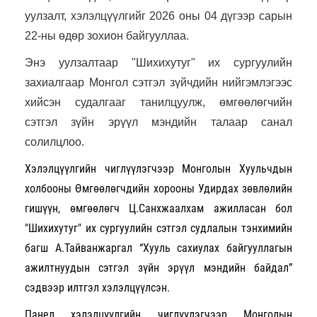
уулзалт, хэлэлцүүлгийг 2026 оны 04 дүгээр сарын
22-ны өдөр зохион байгууллаа.
Энэ уулзалтаар "Шихихутуг" их сургуулийн
захиалгаар Монгол сэтгэл зүйчдийн нийгэмлэгээс
хийсэн судалгааг танилцуулж, өмгөөлөгчийн
сэтгэл зүйн эрүүл мэндийн талаар санал
солилцлоо.
Хэлэлцүүлгийн чиглүүлэгчээр Монголын Хуульчдын
холбооны Өмгөөлөгчдийн хорооны Удирдах зөвлөлийн
гишүүн, өмгөөлөгч Ц.Санхжаалхам ажилласан бол
"Шихихутуг" их сургуулийн сэтгэл судлалын тэнхимийн
багш А.Тайванжаргал “Хууль сахиулах байгууллагын
ажилтнуудын сэтгэл зүйн эрүүл мэндийн байдал”
сэдвээр илтгэл хэлэлцүүлсэн.
Панел хэлэлцүүлгийн чиглүүлэгчээр Монголын