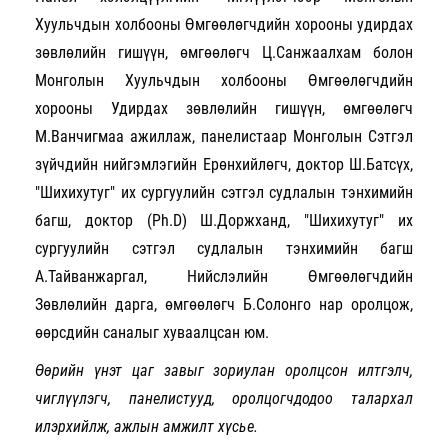
Хуульчдын холбооны Өмгөөлөгчдийн хорооны удирдах
зөвлөлийн гишүүн, өмгөөлөгч Ц.Санжаалхам болон
Монголын Хуульчдын холбооны Өмгөөлөгчдийн
хорооны Удирдах зөвлөлийн гишүүн, өмгөөлөгч
М.Ванчигмаа ажиллаж, панелистаар Монголын Сэтгэл
зүйчдийн нийгэмлэгийн Ерөнхийлөгч, доктор Ш.Батсүх,
"Шихихутуг" их сургуулийн сэтгэл судлалын тэнхимийн
багш, доктор (Ph.D) Ш.Доржханд, "Шихихутуг" их
сургуулийн сэтгэл судлалын тэнхимийн багш
А.Тайванжаргал, Нийслэлийн Өмгөөлөгчдийн
Зөвлөлийн дарга, өмгөөлөгч Б.Солонго нар оролцож,
өөрсдийн саналыг хуваалцсан юм.
Өөрийн үнэт цаг завыг зориулан оролцсон илтгэлч,
чиглүүлэгч, панелистууд, оролцогчдодоо талархал
илэрхийлж, ажлын амжилт хүсье.