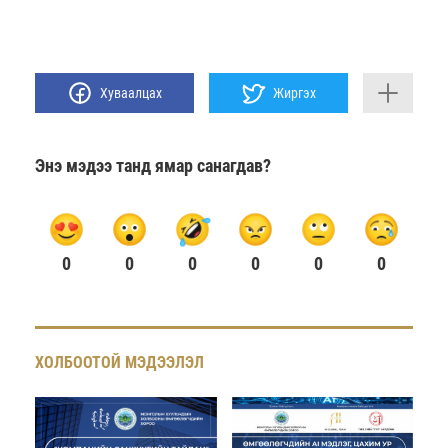
Хуваалцах
Жиргэх
Энэ мэдээ танд ямар санагдав?
0
0
0
0
0
0
ХОЛБООТОЙ МЭДЭЭЛЭЛ