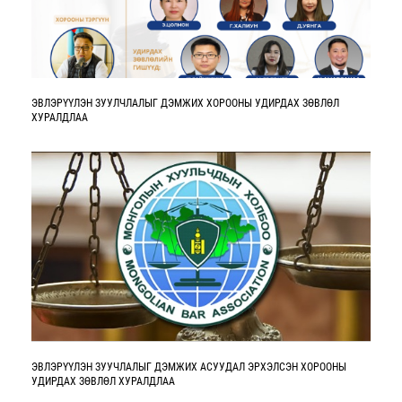
ЭВЛЭРҮҮЛЭН ЗУУЛЧЛАЛЫГ ДЭМЖИХ ХОРООНЫ УДИРДАХ ЗӨВЛӨЛ
ХУРАЛДЛАА
ЭВЛЭРҮҮЛЭН ЗУУЧЛАЛЫГ ДЭМЖИХ АСУУДАЛ ЭРХЭЛСЭН ХОРООНЫ
УДИРДАХ ЗӨВЛӨЛ ХУРАЛДЛАА