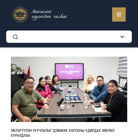
Монголын
хуульчдын холбоо
ЭВЛЭРҮҮЛЭН ЗУУЧЛАЛЫГ ДЭМЖИХ ХОРООНЫ УДИРДАХ ЗӨВЛӨЛ
ХУРАЛДЛАА