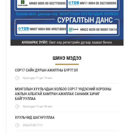
ШИНЭ МЭДЭЭ
COP17 САЙН ДУРЫН АЖИЛТНЫ БҮРТГЭЛ
Уржигдар 17 цаг 19 мин
МОНГОЛЫН ХУУЛЬЧДЫН ХОЛБОО COP17 ҮНДЭСНИЙ ХОРООНЫ
АЖЛЫН АЛБАТАЙ ХАМТРАН АЖИЛЛАХ САНАМЖ БИЧИГ
БАЙГУУЛЛАА
Уржигдар 13 цаг 58 мин
ХУУЛЬЧИД ШАГНУУЛЛАА
2026-07-08 17:11