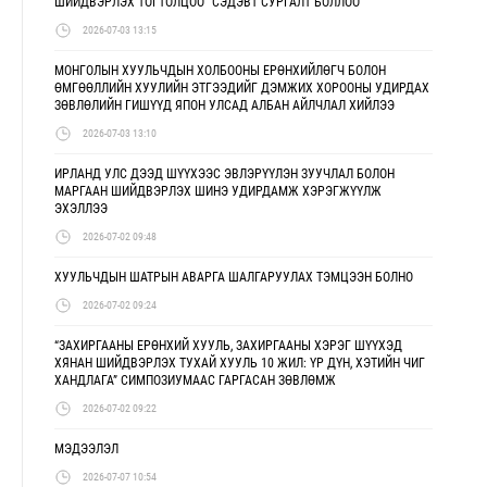
ШИЙДВЭРЛЭХ ТОГТОЛЦОО" СЭДЭВТ СУРГАЛТ БОЛЛОО
2026-07-03 13:15
МОНГОЛЫН ХУУЛЬЧДЫН ХОЛБООНЫ ЕРӨНХИЙЛӨГЧ БОЛОН
ӨМГӨӨЛЛИЙН ХУУЛИЙН ЭТГЭЭДИЙГ ДЭМЖИХ ХОРООНЫ УДИРДАХ
ЗӨВЛӨЛИЙН ГИШҮҮД ЯПОН УЛСАД АЛБАН АЙЛЧЛАЛ ХИЙЛЭЭ
2026-07-03 13:10
ИРЛАНД УЛС ДЭЭД ШҮҮХЭЭС ЭВЛЭРҮҮЛЭН ЗУУЧЛАЛ БОЛОН
МАРГААН ШИЙДВЭРЛЭХ ШИНЭ УДИРДАМЖ ХЭРЭГЖҮҮЛЖ
ЭХЭЛЛЭЭ
2026-07-02 09:48
ХУУЛЬЧДЫН ШАТРЫН АВАРГА ШАЛГАРУУЛАХ ТЭМЦЭЭН БОЛНО
2026-07-02 09:24
“ЗАХИРГААНЫ ЕРӨНХИЙ ХУУЛЬ, ЗАХИРГААНЫ ХЭРЭГ ШҮҮХЭД
ХЯНАН ШИЙДВЭРЛЭХ ТУХАЙ ХУУЛЬ 10 ЖИЛ: ҮР ДҮН, ХЭТИЙН ЧИГ
ХАНДЛАГА” СИМПОЗИУМААС ГАРГАСАН ЗӨВЛӨМЖ
2026-07-02 09:22
МЭДЭЭЛЭЛ
2026-07-07 10:54