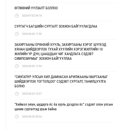
ӨГЛӨӨНИЙ УУЛЗАЛТ БОЛЛОО
2026-07-02 09:18
СУРГАГЧ БАГШИЙН СУРГАЛТ ЗОХИОН БАЙГУУЛАГДЛАА
2026-06-26 17:50
ЗАХИРГААНЫ ЕРӨНХИЙ ХУУЛЬ, ЗАХИРГААНЫ ХЭРЭГ ШҮҮХЭД
ХЯНАН ШИЙДВЭРЛЭХ ТУХАЙ ХУУЛИЙН ХЭРЭГЖИЛТИЙН 10
ЖИЛИЙН ҮР ДҮН, ЦААШДЫН ЧИГ ХАНДЛАГА СЭДЭВТ
СИМПОЗИУМЫГ ЗОХИОН БАЙГУУЛЛАА
2026-06-26 12:54
"СИНГАПУР УЛСЫН ХИЛ ДАМНАСАН АРИЛЖААНЫ МАРГААНЫГ
ШИЙДВЭРЛЭХ ТОГТОЛЦОО" СЭДЭВТ СУРГАЛТ, ТАНИЛЦУУЛГА
БОЛНО
2026-06-26 10:27
“Хиймэл оюун, шударга ёс ба хууль дээдлэх ёс” сэдэвт олон улсын
цахим сургалтад урьж байна
2026-06-26 09:24