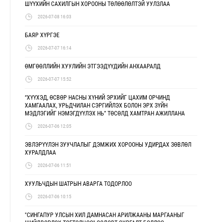
ШҮҮХИЙН САХИЛГЫН ХОРООНЫ ТӨЛӨӨЛӨЛТЭЙ УУЛЗЛАА
2026-07-08 16:03
БАЯР ХҮРГЭЕ
2026-07-07 16:14
ӨМГӨӨЛЛИЙН ХУУЛИЙН ЭТГЭЭДҮҮДИЙН АНХААРАЛД
2026-07-07 15:52
“ХҮҮХЭД, ӨСВӨР НАСНЫ ХҮНИЙ ЭРХИЙГ ЦАХИМ ОРЧИНД
ХАМГААЛАХ, УРЬДЧИЛАН СЭРГИЙЛЭХ БОЛОН ЭРХ ЗҮЙН
МЭДЛЭГИЙГ НЭМЭГДҮҮЛЭХ НЬ” ТӨСӨЛД ХАМТРАН АЖИЛЛАНА
2026-07-06 12:05
ЭВЛЭРҮҮЛЭН ЗУУЧЛАЛЫГ ДЭМЖИХ ХОРООНЫ УДИРДАХ ЗӨВЛӨЛ
ХУРАЛДЛАА
2026-07-06 11:51
ХУУЛЬЧДЫН ШАТРЫН АВАРГА ТОДОРЛОО
2026-07-06 10:15
"СИНГАПУР УЛСЫН ХИЛ ДАМНАСАН АРИЛЖААНЫ МАРГААНЫГ