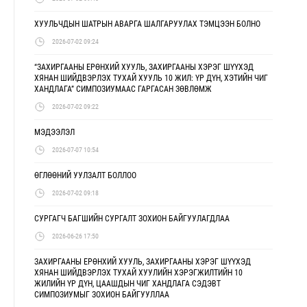
ХУУЛЬЧДЫН ШАТРЫН АВАРГА ШАЛГАРУУЛАХ ТЭМЦЭЭН БОЛНО
2026-07-02 09:24
“ЗАХИРГААНЫ ЕРӨНХИЙ ХУУЛЬ, ЗАХИРГААНЫ ХЭРЭГ ШҮҮХЭД
ХЯНАН ШИЙДВЭРЛЭХ ТУХАЙ ХУУЛЬ 10 ЖИЛ: ҮР ДҮН, ХЭТИЙН ЧИГ
ХАНДЛАГА” СИМПОЗИУМААС ГАРГАСАН ЗӨВЛӨМЖ
2026-07-02 09:22
МЭДЭЭЛЭЛ
2026-07-07 10:54
ӨГЛӨӨНИЙ УУЛЗАЛТ БОЛЛОО
2026-07-02 09:18
СУРГАГЧ БАГШИЙН СУРГАЛТ ЗОХИОН БАЙГУУЛАГДЛАА
2026-06-26 17:50
ЗАХИРГААНЫ ЕРӨНХИЙ ХУУЛЬ, ЗАХИРГААНЫ ХЭРЭГ ШҮҮХЭД
ХЯНАН ШИЙДВЭРЛЭХ ТУХАЙ ХУУЛИЙН ХЭРЭГЖИЛТИЙН 10
ЖИЛИЙН ҮР ДҮН, ЦААШДЫН ЧИГ ХАНДЛАГА СЭДЭВТ
СИМПОЗИУМЫГ ЗОХИОН БАЙГУУЛЛАА