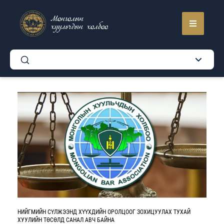
Монголын
хуульчдын холбоо
НИЙГМИЙН СҮЛЖЭЭНД ХҮҮХДИЙН ОРОЛЦООГ ЗОХИЦУУЛАХ ТУХАЙ
ХУУЛИЙН ТӨСӨЛД САНАЛ АВЧ БАЙНА