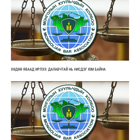
ХӨДӨӨ ЯВААД ИРЛЭЭ: ДАЛАВЧТАЙ НЬ НИСДЭГ ЮМ БАЙНА