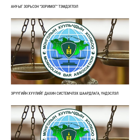
АНУ-ЫГ ЗОРЬСОН “ЗОРИМОГ” ТЭМДЭГЛЭЛ
ЭРҮҮГИЙН ХУУЛИЙГ ДАХИН СИСТЕМЧЛЭХ ШААРДЛАГА, ҮНДЭСЛЭЛ