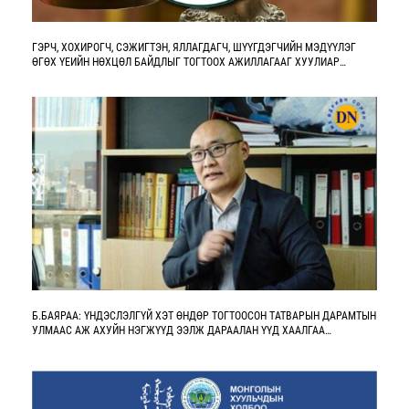
ГЭРЧ, ХОХИРОГЧ, СЭЖИГТЭН, ЯЛЛАГДАГЧ, ШҮҮГДЭГЧИЙН МЭДҮҮЛЭГ
ӨГӨХ ҮЕИЙН НӨХЦӨЛ БАЙДЛЫГ ТОГТООХ АЖИЛЛАГААГ ХУУЛИАР
ЗОХИЦУУЛАХ ШААРДЛАГА, ҮНДЭСЛЭЛ
Б.БАЯРАА: ҮНДЭСЛЭЛГҮЙ ХЭТ ӨНДӨР ТОГТООСОН ТАТВАРЫН ДАРАМТЫН
УЛМААС АЖ АХУЙН НЭГЖҮҮД ЭЭЛЖ ДАРААЛАН ҮҮД ХААЛГАА
БАРЬСААР БАЙНА