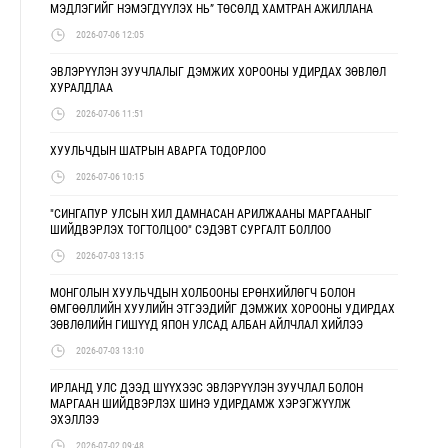
МЭДЛЭГИЙГ НЭМЭГДҮҮЛЭХ НЬ” ТӨСӨЛД ХАМТРАН АЖИЛЛАНА
2026-07-06 12:05
ЭВЛЭРҮҮЛЭН ЗУУЧЛАЛЫГ ДЭМЖИХ ХОРООНЫ УДИРДАХ ЗӨВЛӨЛ
ХУРАЛДЛАА
2026-07-06 11:51
ХУУЛЬЧДЫН ШАТРЫН АВАРГА ТОДОРЛОО
2026-07-06 10:15
"СИНГАПУР УЛСЫН ХИЛ ДАМНАСАН АРИЛЖААНЫ МАРГААНЫГ
ШИЙДВЭРЛЭХ ТОГТОЛЦОО" СЭДЭВТ СУРГАЛТ БОЛЛОО
2026-07-03 13:15
МОНГОЛЫН ХУУЛЬЧДЫН ХОЛБООНЫ ЕРӨНХИЙЛӨГЧ БОЛОН
ӨМГӨӨЛЛИЙН ХУУЛИЙН ЭТГЭЭДИЙГ ДЭМЖИХ ХОРООНЫ УДИРДАХ
ЗӨВЛӨЛИЙН ГИШҮҮД ЯПОН УЛСАД АЛБАН АЙЛЧЛАЛ ХИЙЛЭЭ
2026-07-03 13:10
ИРЛАНД УЛС ДЭЭД ШҮҮХЭЭС ЭВЛЭРҮҮЛЭН ЗУУЧЛАЛ БОЛОН
МАРГААН ШИЙДВЭРЛЭХ ШИНЭ УДИРДАМЖ ХЭРЭГЖҮҮЛЖ
ЭХЭЛЛЭЭ
2026-07-02 09:48