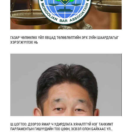
ГАЗАР ЧӨЛӨӨЛӨХ ҮЙЛ ЯВЦАД ТӨЛӨВЛӨЛТИЙН ЭРХ ЗҮЙН ШААРДЛАГЫГ
ХЭРЭГЖҮҮЛЭХ НЬ
Ш.ЦОГТОО: ДЭЭРЭЭ ЯМАР Ч УДИРДЛАГА ХЯНАЛТГҮЙ НЭГ ТАНХИМТ
ПАРЛАМЕНТЫН ГИШҮҮДИЙН ТОО ЦӨӨН, ЭСВЭЛ ОЛОН БАЙХААС ҮЛ