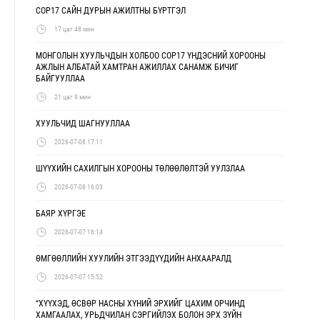
COP17 САЙН ДУРЫН АЖИЛТНЫ БҮРТГЭЛ
17 цаг 48 мин
МОНГОЛЫН ХУУЛЬЧДЫН ХОЛБОО COP17 ҮНДЭСНИЙ ХОРООНЫ
АЖЛЫН АЛБАТАЙ ХАМТРАН АЖИЛЛАХ САНАМЖ БИЧИГ
БАЙГУУЛЛАА
21 цаг 9 мин
ХУУЛЬЧИД ШАГНУУЛЛАА
2026-07-08 17:11
ШҮҮХИЙН САХИЛГЫН ХОРООНЫ ТӨЛӨӨЛӨЛТЭЙ УУЛЗЛАА
2026-07-08 16:03
БАЯР ХҮРГЭЕ
2026-07-07 16:14
ӨМГӨӨЛЛИЙН ХУУЛИЙН ЭТГЭЭДҮҮДИЙН АНХААРАЛД
2026-07-07 15:52
“ХҮҮХЭД, ӨСВӨР НАСНЫ ХҮНИЙ ЭРХИЙГ ЦАХИМ ОРЧИНД
ХАМГААЛАХ, УРЬДЧИЛАН СЭРГИЙЛЭХ БОЛОН ЭРХ ЗҮЙН