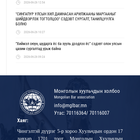
2026-06-26 12:54
"СИНГАПУР УЛСЫН ХИЛ ДАМНАСАН АРИЛЖААНЫ МАРГААНЫГ
ШИЙДВЭРЛЭХ ТОГТОЛЦОО" СЭДЭВТ СУРГАЛТ, ТАНИЛЦУУЛГА
БОЛНО
2026-06-26 10:27
“Хиймэл оюун, шударга ёс ба хууль дээдлэх ёс” сэдэвт олон улсын
цахим сургалтад урьж байна
2026-06-26 09:24
Монголын хуульчдын холбоо
Mongolian Bar association
info@mglbar.mn
Утас: 70116364/ 70116007
Хаяг:
Чингэлтэй дүүрэг 5-р хороо Хуульчдын ордон 17
давхар 1701 тоот Монголын Хуульчдын