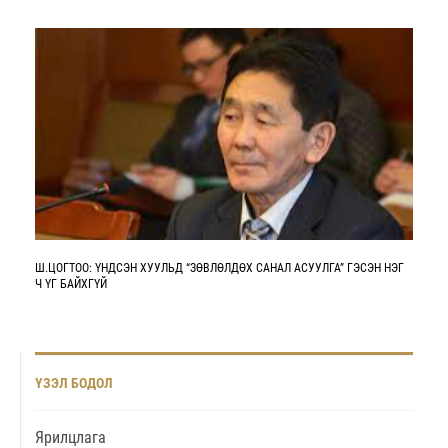
ХАМААРЧ ТЭР ӨӨРӨӨ ӨӨРИЙГӨӨ ЯЛЗРУУЛДАГ. МОНГОЛЫГ ОДОО
ЗОРИМОГ ЭРЭМГИЙ ШИНЭТГЭЛ АВАРНА
Ш.ЦОГТОО: ҮНДСЭН ХУУЛЬД “ЗӨВЛӨЛДӨХ САНАЛ АСУУЛГА” ГЭСЭН НЭГ
Ч ҮГ БАЙХГҮЙ
ҮЗЭЛ БОДОЛ
Ярилцлага