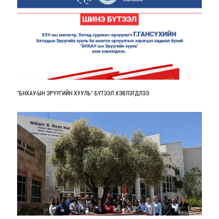
"БНХАУ-ЫН ЭРҮҮГИЙН ХУУЛЬ" БҮТЭЭЛ ХЭВЛЭГДЛЭЭ