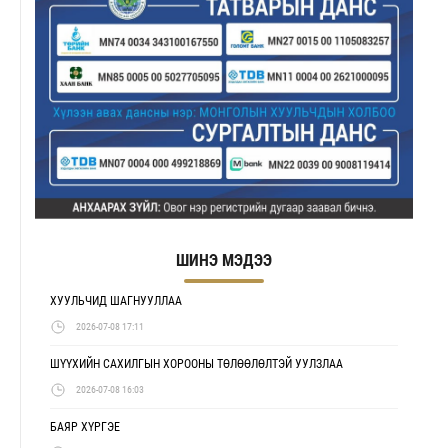
ШИНЭ МЭДЭЭ
ХУУЛЬЧИД ШАГНУУЛЛАА
2026-07-08 17:11
ШҮҮХИЙН САХИЛГЫН ХОРООНЫ ТӨЛӨӨЛӨЛТЭЙ УУЛЗЛАА
2026-07-08 16:03
БАЯР ХҮРГЭЕ