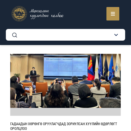
Монголын
хуульчдын холбоо
ГАДААДЫН ХӨРӨНГӨ ОРУУЛАГЧДАД ЗОРИУЛСАН ХУУЛИЙН ӨДӨРЛӨГТ
ОРОЛЦЛОО