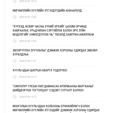
2026-07-07 16:14
ӨМГӨӨЛЛИЙН ХУУЛИЙН ЭТГЭЭДҮҮДИЙН АНХААРАЛД
2026-07-07 15:52
“ХҮҮХЭД, ӨСВӨР НАСНЫ ХҮНИЙ ЭРХИЙГ ЦАХИМ ОРЧИНД
ХАМГААЛАХ, УРЬДЧИЛАН СЭРГИЙЛЭХ БОЛОН ЭРХ ЗҮЙН
МЭДЛЭГИЙГ НЭМЭГДҮҮЛЭХ НЬ” ТӨСӨЛД ХАМТРАН АЖИЛЛАНА
2026-07-06 12:05
ЭВЛЭРҮҮЛЭН ЗУУЧЛАЛЫГ ДЭМЖИХ ХОРООНЫ УДИРДАХ ЗӨВЛӨЛ
ХУРАЛДЛАА
2026-07-06 11:51
ХУУЛЬЧДЫН ШАТРЫН АВАРГА ТОДОРЛОО
2026-07-06 10:15
"СИНГАПУР УЛСЫН ХИЛ ДАМНАСАН АРИЛЖААНЫ МАРГААНЫГ
ШИЙДВЭРЛЭХ ТОГТОЛЦОО" СЭДЭВТ СУРГАЛТ БОЛЛОО
2026-07-03 13:15
МОНГОЛЫН ХУУЛЬЧДЫН ХОЛБООНЫ ЕРӨНХИЙЛӨГЧ БОЛОН
ӨМГӨӨЛЛИЙН ХУУЛИЙН ЭТГЭЭДИЙГ ДЭМЖИХ ХОРООНЫ УДИРДАХ