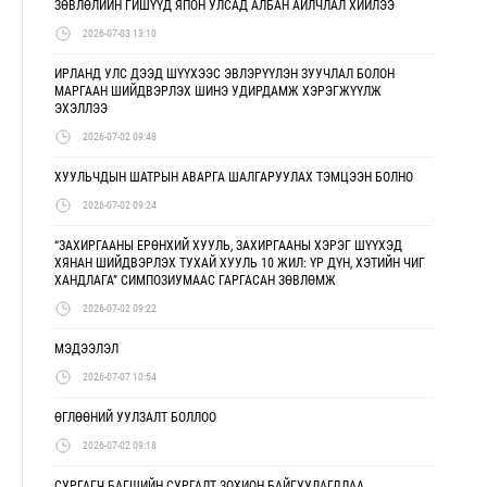
ЗӨВЛӨЛИЙН ГИШҮҮД ЯПОН УЛСАД АЛБАН АЙЛЧЛАЛ ХИЙЛЭЭ
2026-07-03 13:10
ИРЛАНД УЛС ДЭЭД ШҮҮХЭЭС ЭВЛЭРҮҮЛЭН ЗУУЧЛАЛ БОЛОН
МАРГААН ШИЙДВЭРЛЭХ ШИНЭ УДИРДАМЖ ХЭРЭГЖҮҮЛЖ
ЭХЭЛЛЭЭ
2026-07-02 09:48
ХУУЛЬЧДЫН ШАТРЫН АВАРГА ШАЛГАРУУЛАХ ТЭМЦЭЭН БОЛНО
2026-07-02 09:24
“ЗАХИРГААНЫ ЕРӨНХИЙ ХУУЛЬ, ЗАХИРГААНЫ ХЭРЭГ ШҮҮХЭД
ХЯНАН ШИЙДВЭРЛЭХ ТУХАЙ ХУУЛЬ 10 ЖИЛ: ҮР ДҮН, ХЭТИЙН ЧИГ
ХАНДЛАГА” СИМПОЗИУМААС ГАРГАСАН ЗӨВЛӨМЖ
2026-07-02 09:22
МЭДЭЭЛЭЛ
2026-07-07 10:54
ӨГЛӨӨНИЙ УУЛЗАЛТ БОЛЛОО
2026-07-02 09:18
СУРГАГЧ БАГШИЙН СУРГАЛТ ЗОХИОН БАЙГУУЛАГДЛАА