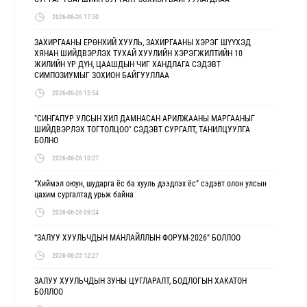
2026-06-26 17:50
ЗАХИРГААНЫ ЕРӨНХИЙ ХУУЛЬ, ЗАХИРГААНЫ ХЭРЭГ ШҮҮХЭД
ХЯНАН ШИЙДВЭРЛЭХ ТУХАЙ ХУУЛИЙН ХЭРЭГЖИЛТИЙН 10
ЖИЛИЙН ҮР ДҮН, ЦААШДЫН ЧИГ ХАНДЛАГА СЭДЭВТ
СИМПОЗИУМЫГ ЗОХИОН БАЙГУУЛЛАА
2026-06-26 12:54
"СИНГАПУР УЛСЫН ХИЛ ДАМНАСАН АРИЛЖААНЫ МАРГААНЫГ
ШИЙДВЭРЛЭХ ТОГТОЛЦОО" СЭДЭВТ СУРГАЛТ, ТАНИЛЦУУЛГА
БОЛНО
2026-06-26 10:27
“Хиймэл оюун, шударга ёс ба хууль дээдлэх ёс” сэдэвт олон улсын
цахим сургалтад урьж байна
2026-06-26 09:24
“ЗАЛУУ ХУУЛЬЧДЫН МАНЛАЙЛЛЫН ФОРУМ-2026” БОЛЛОО
2026-06-25 12:27
ЗАЛУУ ХУУЛЬЧДЫН ЗУНЫ ЦУГЛАРАЛТ, БОДЛОГЫН ХАКАТОН
БОЛЛОО