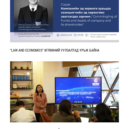
“LAW AND ECONOMICS” ӨГЛӨӨНИЙ УУЛЗАЛТАД УРЬЖ БАЙНА