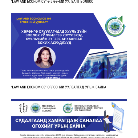
“LAW AND ECONOMICS” ӨГЛӨӨНИЙ УУЛЗАЛТ БОЛЛОО
“LAW AND ECONOMICS” ӨГЛӨӨНИЙ УУЛЗАЛТАД УРЬЖ БАЙНА