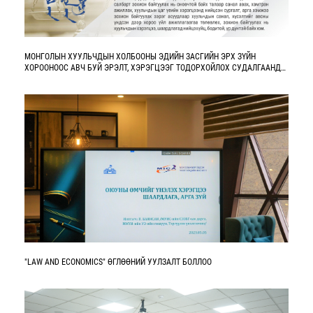
МОНГОЛЫН ХУУЛЬЧДЫН ХОЛБООНЫ ЭДИЙН ЗАСГИЙН ЭРХ ЗҮЙН
ХОРООНООС АВЧ БУЙ ЭРЭЛТ, ХЭРЭГЦЭЭГ ТОДОРХОЙЛОХ СУДАЛГААНД
ХАМРАГДАЖ САНАЛАА ӨГӨХИЙГ УРЬЖ БАЙНА
"LAW AND ECONOMICS" ӨГЛӨӨНИЙ УУЛЗАЛТ БОЛЛОО