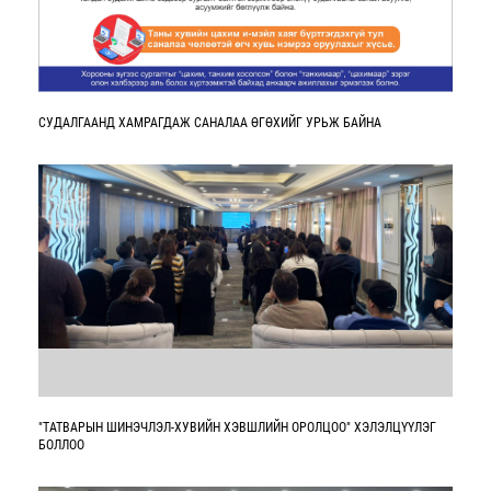
СУДАЛГААНД ХАМРАГДАЖ САНАЛАА ӨГӨХИЙГ УРЬЖ БАЙНА
"ТАТВАРЫН ШИНЭЧЛЭЛ-ХУВИЙН ХЭВШЛИЙН ОРОЛЦОО" ХЭЛЭЛЦҮҮЛЭГ
БОЛЛОО