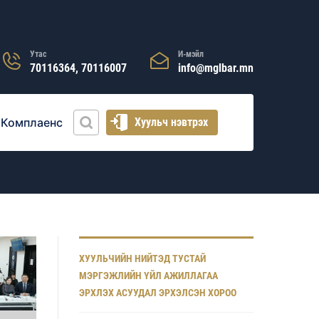
Утас
И-мэйл
70116364, 70116007
info@mglbar.mn
Комплаенс
Хуульч нэвтрэх
ХУУЛЬЧИЙН НИЙТЭД ТУСТАЙ
МЭРГЭЖЛИЙН ҮЙЛ АЖИЛЛАГАА
ЭРХЛЭХ АСУУДАЛ ЭРХЭЛСЭН ХОРОО