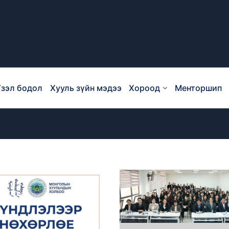
зэл бодол
Хууль зүйн мэдээ
Хороод
Менторшип