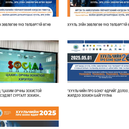
Н ЗӨВЛӨГӨӨ ҮНЭ ТӨЛБӨРГҮЙ ӨГНӨ
ХУУЛЬ ЗҮЙН ЗӨВЛӨГӨӨ ҮНЭ ТӨЛБӨРГҮЙ 
 “ЦАХИМ ОРЧНЫ ЗОХИСТОЙ
"ХУУЛЬЧИЙН ПРО БОНО" ӨДРИЙГ ДОЛОО
 СЭДЭВТ СУРГАЛТ ЗОХИОН
ЖИЛДЭЭ ЗОХИОН БАЙГУУЛНА
АА