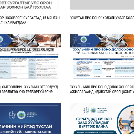
ЭР НӨХӨРЛӨЕ” СУРГАЛТАД 15 МЯНГАН
“ОЮУТАН ПРО БОНО” ХЭЛЭЛЦҮҮЛЭГ БОЛ
АГЧ ХАМРАГДЛАА
, ӨМГӨӨЛЛИЙН ХУУЛИЙН ЭТГЭЭДҮҮД
"ХУУЛЬЧИЙН ПРО БОНО ДОЛОО ХОНОГ-202
Н ЗӨВЛӨГӨӨ ҮНЭ ТӨЛБӨРГҮЙ ӨГНӨ
АЖИЛЛАГААНД ИДЭВХТЭЙ ОРОЛЦОХЫГ 
БАЙНА