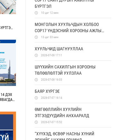
COP17 САЙН ДУРЫН АЖИЛТНЫ
БҮРТГЭЛ
10 цаг 12 мин
МОНГОЛЫН ХУУЛЬЧДЫН ХОЛБОО
БҮРТГЭЖ
COP17 ҮНДЭСНИЙ ХОРООНЫ АЖЛЫН
АЛБАТАЙ ХАМТРАН АЖИЛЛАХ
13 цаг 33 мин
САНАМЖ БИЧИГ БАЙГУУЛЛАА
ХУУЛЬЧИД ШАГНУУЛЛАА
2026-07-08 17:11
ШҮҮХИЙН САХИЛГЫН ХОРООНЫ
ТӨЛӨӨЛӨЛТЭЙ УУЛЗЛАА
2026-07-08 16:03
БАЯР ХҮРГЭЕ
 14 ДЭХ
2026-07-07 16:14
 ЯВАГДАЖ
ӨМГӨӨЛЛИЙН ХУУЛИЙН
ЭТГЭЭДҮҮДИЙН АНХААРАЛД
2026-07-07 15:52
“ХҮҮХЭД, ӨСВӨР НАСНЫ ХҮНИЙ