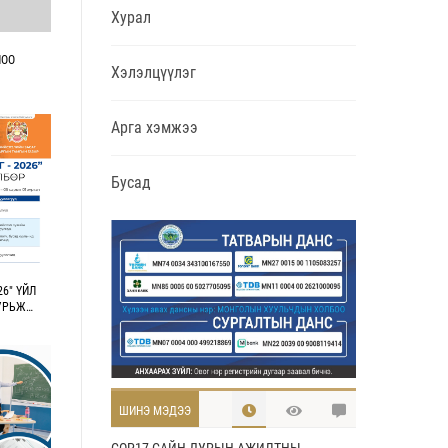
Хурал
ЛОО
Хэлэлцүүлэг
Арга хэмжээ
Бусад
6" ҮЙЛ
УРЬЖ
ШИНЭ МЭДЭЭ