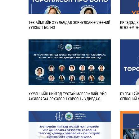
ТӨВ АЙМГИЙН ХУУЛЬЧДАД ЗОРИУЛСАН ӨГЛӨӨНИЙ
ИРГЭДЭД Х
УУЛЗАЛТ БОЛНО
ӨГӨХ ӨМГӨ
ЭТГЭЭДҮҮД
ХУУЛЬЧИЙН НИЙТЭД ТУСТАЙ МЭРГЭЖЛИЙН ҮЙЛ
БУЛГАН АЙ
АЖИЛЛАГАА ЭРХЭЛСЭН ХОРООНЫ УДИРДАХ
ӨГЛӨӨНИЙ 
ЗӨВЛӨЛИЙН ГИШҮҮД