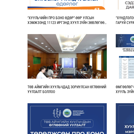
“ХУУЛЬЧИЙН ПРО БОНО ӨДӨР”-ӨӨР УЛСЫН
“ХҮНДЛЭЛЭ
ХЭМЖЭЭНД 11123 ИРГЭНД ХУУЛ ЗҮЙН ЗӨВЛӨГӨӨ
ГАРУЙ СУР
ҮНЭ ТӨЛБӨРГҮЙ ӨГЛӨӨ
ТӨВ АЙМГИЙН ХУУЛЬЧДАД ЗОРИУЛСАН ӨГЛӨӨНИЙ
ӨМГӨӨЛӨГЧ
УУЛЗАЛТ БОЛЛОО
ХУУЛЬ ЗҮЙ