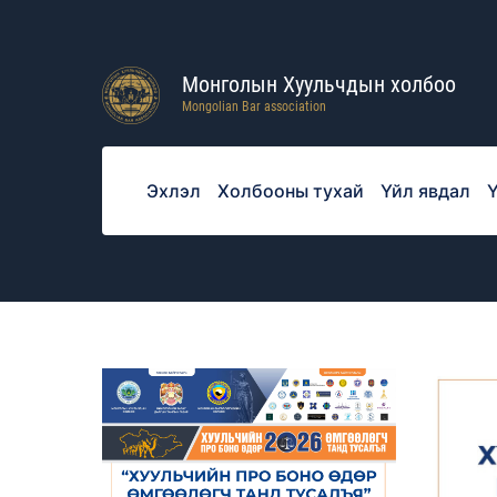
Монголын Хуульчдын холбоо
Mongolian Bar association
Эхлэл
Холбооны тухай
Үйл явдал
Ү