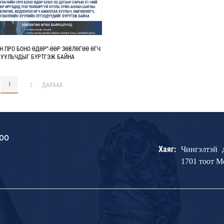
Н ПРО БОНО ӨДӨР”-ӨӨР ЗӨВЛӨГӨӨ ӨГЧ
УУЛЬЧДЫГ БҮРТГЭЖ БАЙНА
1
2
ДАРААХ
оо
Хаяг:
Чингэлтэй 
1701 тоот 