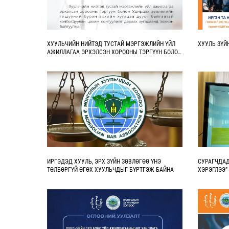
ХУУЛЬЧИЙН НИЙТЭД ТУСТАЙ МЭРГЭЖЛИЙН ҮЙЛ
ХУУЛЬ ЗҮЙ
АЖИЛЛАГАА ЭРХЭЛСЭН ХОРООНЫ ТЭРГҮҮН БОЛОН
УДИРДАХ ЗӨВЛӨЛИЙН ГИШҮҮДИЙН СОНГУУЛЬ
ЯВАГДАНА
ИРГЭДЭД ХУУЛЬ, ЭРХ ЗҮЙН ЗӨВЛӨГӨӨ ҮНЭ
СУРАГЧДАД
ТӨЛБӨРГҮЙ ӨГӨХ ХУУЛЬЧДЫГ БҮРТГЭЖ БАЙНА
ХЭРЭГЛЭЭ”
БАЙГУУЛЛ