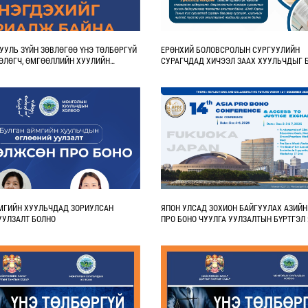
УУЛЬ ЗҮЙН ЗӨВЛӨГӨӨ ҮНЭ ТӨЛБӨРГҮЙ
ЕРӨНХИЙ БОЛОВСРОЛЫН СУРГУУЛИЙН
ӨЛӨГЧ, ӨМГӨӨЛЛИЙН ХУУЛИЙН
СУРАГЧДАД ХИЧЭЭЛ ЗААХ ХУУЛЬЧДЫГ 
ИЙГ БҮРТГЭЖ БАЙНА
БАЙНА
МГИЙН ХУУЛЬЧДАД ЗОРИУЛСАН
ЯПОН УЛСАД ЗОХИОН БАЙГУУЛАХ АЗИЙН
УУЛЗАЛТ БОЛНО
ПРО БОНО ЧУУЛГА УУЛЗАЛТЫН БҮРТГЭЛ
БАЙНА